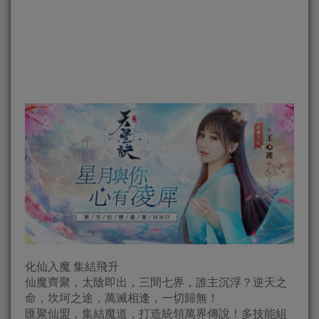
化仙入魔 集結飛升
仙魔齊聚，太陰即出，三間七界，誰主沉浮？逆天之
命，坎坷之途，萬滅相逢，一切歸無！
匯聚仙盟，集結魔道，打造統領萬界傳說！多技能組