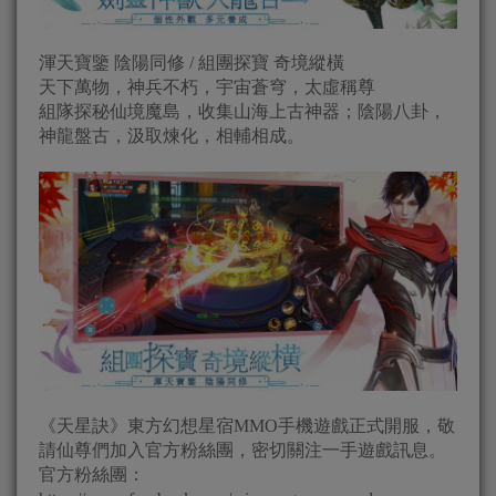
渾天寶鑒 陰陽同修 / 組團探寶 奇境縱橫
天下萬物，神兵不朽，宇宙蒼穹，太虛稱尊
組隊探秘仙境魔島，收集山海上古神器；陰陽八卦，
神龍盤古，汲取煉化，相輔相成。
《天星訣》東方幻想星宿MMO手機遊戲正式開服，敬
請仙尊們加入官方粉絲團，密切關注一手遊戲訊息。
官方粉絲團：