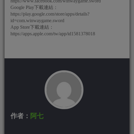
https://www.facebook.com/winwaygame.sword
Google Play下載連結：
https://play.google.com/store/apps/details?
id=com.winwaygame.sword
App Store下載連結：
https://apps.apple.com/tw/app/id1581378018
作者：
阿七