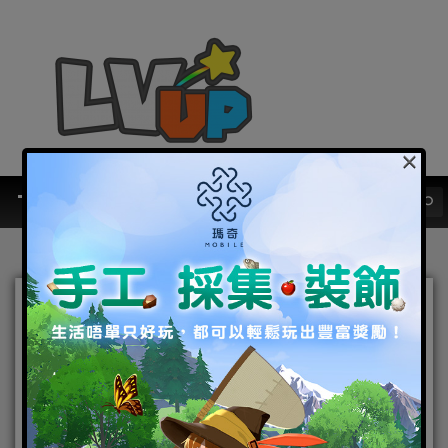
×
王心凌甜美陪伴！東方幻想
星宿MMORPG手遊《天星
訣》今日閃耀上線！
2021-12-23
|
Android
,
IOS
,
手機遊戲