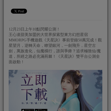
12月23日上午10點閃耀公測！
王心凌甜美加盟的大世界探索型東方幻想星宿
MMORPG手機遊戲《天星訣》事前登錄50萬完成！觀
星望月，逆轉天命，瞭望銀河，一劍飛升，星空古
劍，萬族進化，仙魔橫行，誰與爭鋒？追求極致仙/魔
道，所經之路必充滿荊棘！《天星訣》雙平台公測全
面啟動！