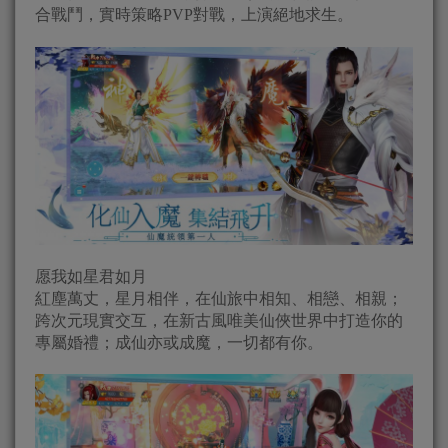
合戰鬥，實時策略PVP對戰，上演絕地求生。
愿我如星君如月
紅塵萬丈，星月相伴，在仙旅中相知、相戀、相親；
跨次元現實交互，在新古風唯美仙俠世界中打造你的
專屬婚禮；成仙亦或成魔，一切都有你。