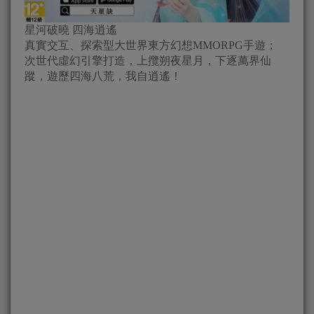
星河破曉 四海逍遙
真實交互、探索型大世界東方幻想MMORPG手遊；
次世代虛幻引擎打造，上攬朔夜星月，下逐萬界仙
蹤，遊歷四海八荒，我自逍遙！