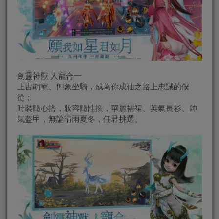
劍靈神獸 人寵合一
上古萌寵、四象坐騎，成為你成仙之路上忠誠的僕
從；
時裝隨心搭，妝容隨性換，華麗襦裙、英氣長衫、帥
氣盔甲，無論晴雨夏冬，任君挑選。