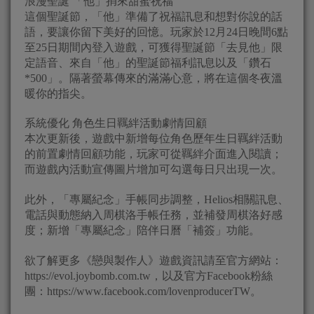
浪漫聖誕 「他」捎來甜蜜祝福
這個聖誕節，「他」準備了祝福訊息和想對你說的話
語，要讓你留下美好的回憶。玩家於12月24日晚間6點
至25日期間內登入遊戲，可獲得聖誕節「去見他」限
定語音、來自「他」的聖誕節福利訊息以及「鑽石
*500」。隔著螢幕傳來的滿滿心意，將在這個冬夜溫
暖你的指尖。
系統優化 角色生日羈絆活動劇情回顧
本次更新後，遊戲中新增每位角色歷年生日羈絆活動
的前置劇情回顧功能，玩家可從羈絆介面進入閱讀；
而遊戲內活動宣傳圖片增加可勾選每日只出現一次。
此外，「專屬紀念」手帳同步調整，Helios相關訊息、
電話與動態納入周棋洛手帳任務，並補發周棋洛好感
度；新增「專屬紀念」陪伴日曆「補簽」功能。
欲了解更多《戀與製作人》遊戲資訊請至官方網站：
https://evol.joybomb.com.tw，以及官方Facebook粉絲
團：https://www.facebook.com/lovenproducerTW。