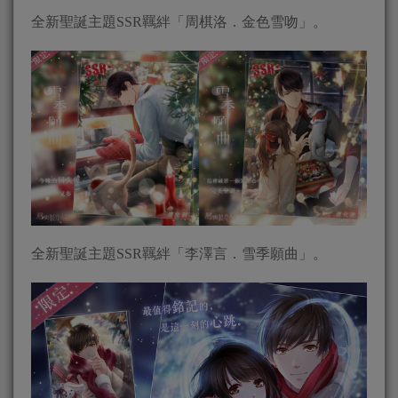
全新聖誕主題SSR羈絆「周棋洛．金色雪吻」。
全新聖誕主題SSR羈絆「李澤言．雪季願曲」。