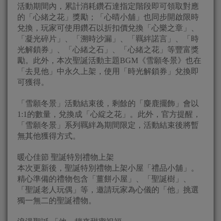
活動期間內，累計消耗鑽石達指定階段即可領取對應
的「心緒之花」獎勵；「心晴小舖」也同步開啟限時
兌換，玩家可使用鑽石以折扣價兌換「心樂之章」、
「凝光碎片」、「溯時沙漏」、「羈絆諾言」、「時
光解鎖券」、「心緒之石」、「心緒之花」等豐富獎
勵。此外，本次聖誕活動主題BGM《雪願冬景》也在
「去見他」中永久上架，使用「時光解鎖券」兌換即
可獲得。
「雪願冬景」活動結束後，剩餘的「麋鹿擺飾」會以
1:1的數量，兌換成「心綻之花」。此外，官方提醒，
「雪願冬景」系列羈絆為期間限定，活動結束後將暫
無其他獲得方式。
暖心佳節 聖誕特別禮物上架
本次更新後，聖誕特別禮物上架小屋「禮品小舖」。
精心準備的禮物包含「薑餅小屋」、「聖誕樹」、
「聖誕老人玩偶」等，邀請玩家為心儀的「他」挑選
獨一無二的聖誕禮物。