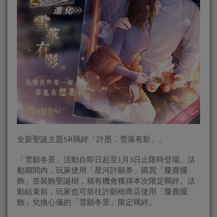
全新聖誕主題SR羈絆「許墨．雪落有影」。
「雪願冬景」活動自即日起至1月3日止限時登場。活
動期間內，玩家使用「星河許願券」購買「麋鹿擺
飾」並裝飾聖誕樹，就有機會獲得本次限定羈絆。活
動結束前，玩家也可前往許願樹商店使用「麋鹿擺
飾」兌換心儀的「雪願冬景」限定羈絆。