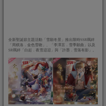
全新聖誕節主題活動「雪願冬景」推出限時SSR羈絆
「周棋洛．金色雪吻」、「李澤言．雪季願曲」以及
SR羈絆「白起．夜雪迢迢」與「許墨．雪落有影」。