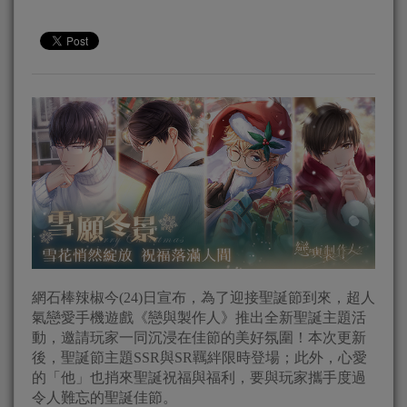
網石棒辣椒今(24)日宣布，為了迎接聖誕節到來，超人
氣戀愛手機遊戲《戀與製作人》推出全新聖誕主題活
動，邀請玩家一同沉浸在佳節的美好氛圍！本次更新
後，聖誕節主題SSR與SR羈絆限時登場；此外，心愛
的「他」也捎來聖誕祝福與福利，要與玩家攜手度過
令人難忘的聖誕佳節。