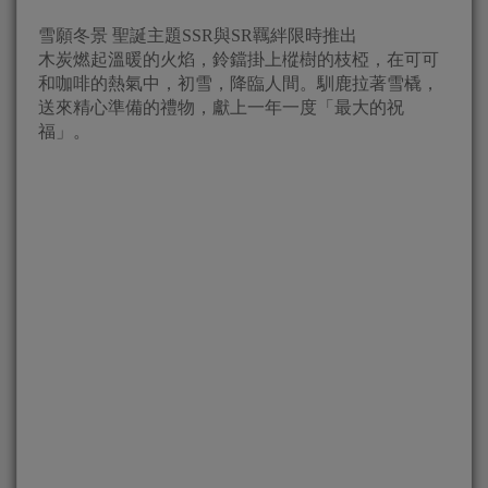
雪願冬景 聖誕主題SSR與SR羈絆限時推出
木炭燃起溫暖的火焰，鈴鐺掛上樅樹的枝椏，在可可
和咖啡的熱氣中，初雪，降臨人間。馴鹿拉著雪橇，
送來精心準備的禮物，獻上一年一度「最大的祝
福」。