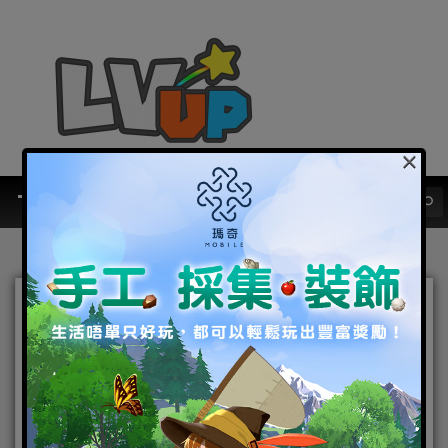
×
雪花悄然綻放 祝福落滿人間
《戀與製作人》聖誕主題
「雪願冬景」羈絆限時推出
2021-12-24
|
Android
,
IOS
,
手機遊戲