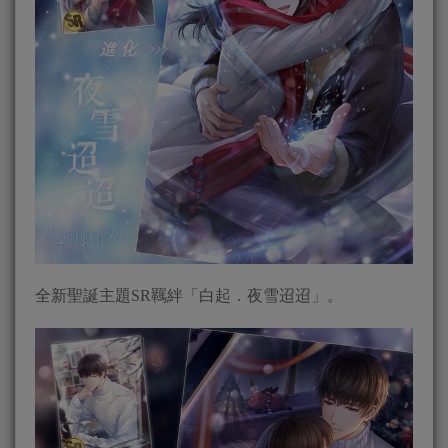
全新聖誕主題SR羈絆「白起．夜雪迢迢」。