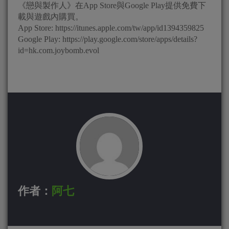
《戀與製作人》在App Store與Google Play提供免費下
載與遊戲內購買。
App Store: https://itunes.apple.com/tw/app/id1394359825
Google Play: https://play.google.com/store/apps/details?
id=hk.com.joybomb.evol
作者：
阿七