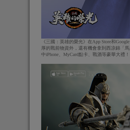
《三國：英雄的榮光》在App Store和Go
厚的戰前物資外，還有機會拿到西凉錦「馬超
中iPhone、MyCard點卡、戰酒等豪華大禮！