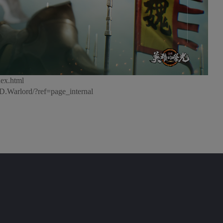
ex.html
Warlord/?ref=page_internal