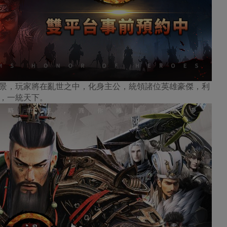
景，玩家將在亂世之中，化身主公，統領諸位英雄豪傑，利
，一統天下。