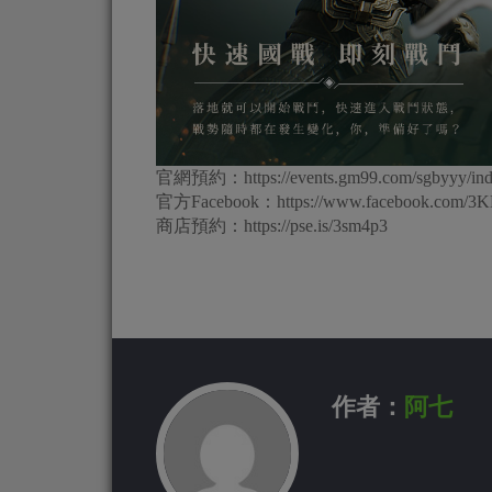
官網預約：https://events.gm99.com/sgbyyy/ind
官方Facebook：https://www.facebook.com/3KD.
商店預約：https://pse.is/3sm4p3
作者：
阿七