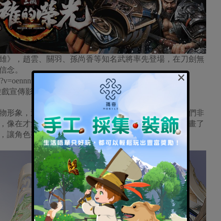
雄》，趙雲、關羽、孫尚香等知名武將率先登場，在刀劍無
信念。
×
h?v=oennnuoLIB8
隻遊戲宣傳影片《亂世英雄》釋出
物形象，還原最真實的三國戰場。研發團隊表示：「我們非
，像在才女蔡文姬的衣物細節設計上，設計團隊著重刻畫了
，讓角色整體的氣質更加立體。」