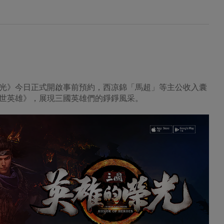
光》今日正式開啟事前預約，西凉錦「馬超」等主公收入囊
世英雄》，展現三國英雄們的錚錚風采。