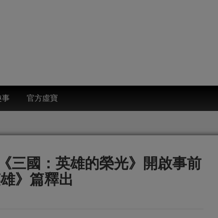
趣事
官方虛寶
《三國：英雄的榮光》開啟事前
英雄》篇釋出