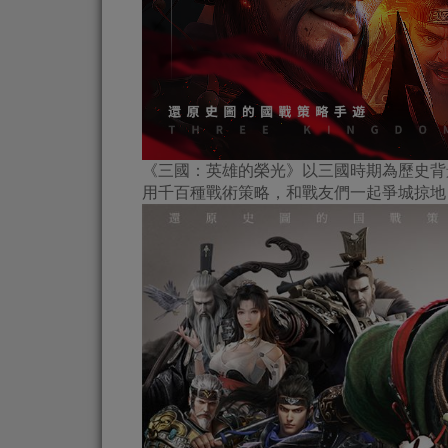
《三國：英雄的榮光》以三國時期為歷史背
用千百種戰術策略，和戰友們一起爭城掠地