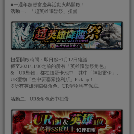
■一週年超豐富慶典活動火熱開啟！
活動一、「超英雄降臨祭」扭蛋
扭蛋開啟時間：即日起~1月12日維護
截至2021/11/30之前的所有「英雄降臨祭角色」
&「UR聖物」都在扭蛋卡池中！其中「神獸雷伊」、
UR聖物「空中要塞索拉利斯」Pick up！
※所有英雄降臨祭角色、UR聖物均有保底。
活動二、UR&角色必中扭蛋