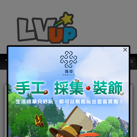
×
《最後的克勞迪亞》歡慶一
週年!豪華慶典即日開啟，超
強輔助角色登場！
2022-01-05
|
Android
,
IOS
,
手機遊戲