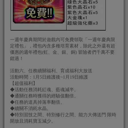
一週年慶典期間於遊戲內可免費領取「一週年慶典限
定禮包」，禮包內含多種培育素材，除此之外還有超
優惠的週年禮包(虹、金、銀、銅) 冒險者們千萬不要
錯過！
活動六、任務續關福利、育成福利大放送
活動時間：1月5日維護後~1月19日維護
【超值福利】
◆活動任務消耗紅魂、藍魂減半。
◆通關任務時獲得的經驗值翻倍。
◆任務的道具掉落率翻倍。
◆續關不消耗水晶。
◆特別習技之間、特別修行之間、能力大傳送門 限時
開放且消耗寶玉減少。