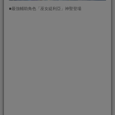
■最強輔助角色「巫女緹利亞」神聖登場