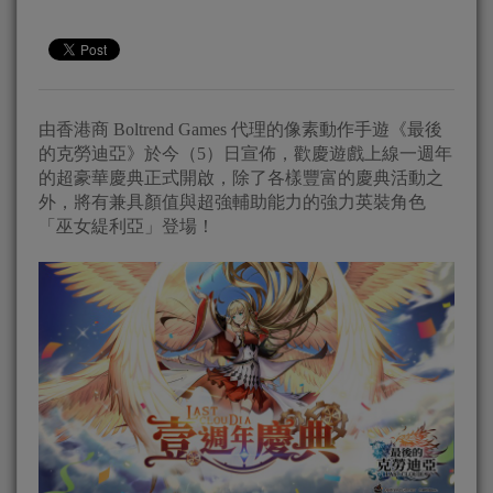
由香港商 Boltrend Games 代理的像素動作手遊《最後
的克勞迪亞》於今（5）日宣佈，歡慶遊戲上線一週年
的超豪華慶典正式開啟，除了各樣豐富的慶典活動之
外，將有兼具顏值與超強輔助能力的強力英裝角色
「巫女緹利亞」登場！