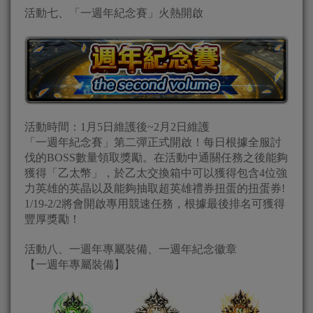
活動七、「一週年紀念賽」火熱開啟
活動時間：1月5日維護後~2月2日維護
「一週年紀念賽」第二彈正式開啟！每日根據全服討
伐的BOSS數量領取獎勵。在活動中通關任務之後能夠
獲得「乙太幣」，於乙太交換箱中可以獲得包含4位強
力英雄的英晶以及能夠抽取超英雄禮券扭蛋的扭蛋券!
1/19-2/2將會開啟專用競速任務，根據最後排名可獲得
豐厚獎勵！
活動八、一週年專屬裝備、一週年紀念徽章
【一週年專屬裝備】