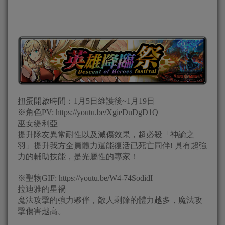
扭蛋開啟時間：1月5日維護後~1月19日
※角色PV: https://youtu.be/XgieDuDgD1Q
巫女緹利亞
提升隊友異常耐性以及減傷效果，超必殺「神諭之
羽」提升我方全員體力還能復活已死亡同伴! 具有超強
力的輔助技能，是光屬性的專家！
※聖物GIF: https://youtu.be/W4-74SodidI
拉迪雅的星禍
魔法攻擊的強力夥伴，敵人剩餘的體力越多，魔法攻
擊傷害越高。