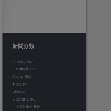
新聞分類
ChinaJoy 2018
Chinajoy2025
Cosplay 專區
TGS2019
VIPlayer
天堂2:革命 專區
天堂2:革命 攻略