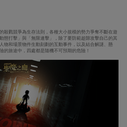
家間的殺戮競爭為生存法則，各種大小規模的勢力爭奪不斷在遊
動態打擊」與「無限連擊」，除了要防範趁隙攻擊自己的其
人物和場景物件生動刻劃的互動事件，以及結合解謎、懸
險的旅途中，四處都是隨機不可預期的危險！