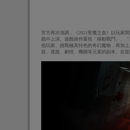
官方再次強調，《2021聖魔之血》以玩
戲中上演。遊戲操作重視「移動戰鬥」、「
他玩家、挑戰極具特色的奇幻魔物，再加上
疑、逃脫、劇情、機關等元素的副本。在冒