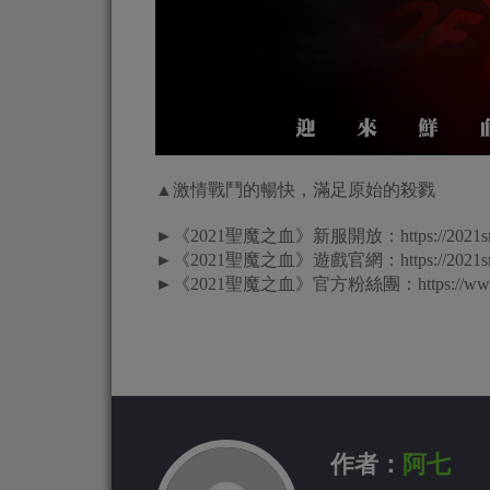
▲激情戰鬥的暢快，滿足原始的殺戮
►《2021聖魔之血》新服開放：https://2021sm.94h
►《2021聖魔之血》遊戲官網：https://2021sm.9
►《2021聖魔之血》官方粉絲團：https://www.fac
作者：
阿七