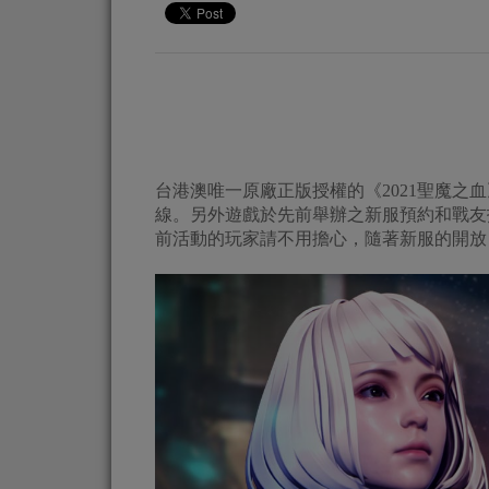
台港澳唯一原廠正版授權的《2021聖魔之
線。另外遊戲於先前舉辦之新服預約和戰友
前活動的玩家請不用擔心，隨著新服的開放