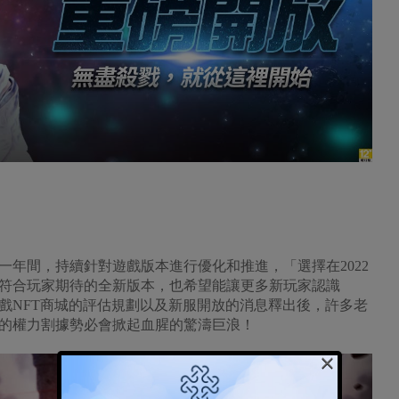
這一年間，持續針對遊戲版本進行優化和推進，「選擇在2022
符合玩家期待的全新版本，也希望能讓更多新玩家認識
遊戲NFT商城的評估規劃以及新服開放的消息釋出後，許多老
的權力割據勢必會掀起血腥的驚濤巨浪！
×