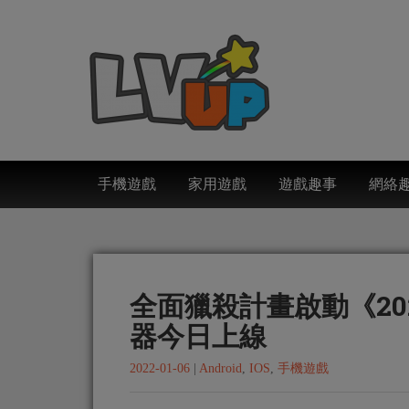
手機遊戲
家用遊戲
遊戲趣事
網絡
全面獵殺計畫啟動《2
器今日上線
2022-01-06
|
Android
,
IOS
,
手機遊戲