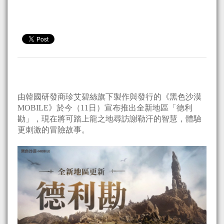
由韓國研發商珍艾碧絲旗下製作與發行的《黑色沙漠
MOBILE》於今（11日）宣布推出全新地區「德利
勘」，現在將可踏上龍之地尋訪謝勒汗的智慧，體驗
更刺激的冒險故事。