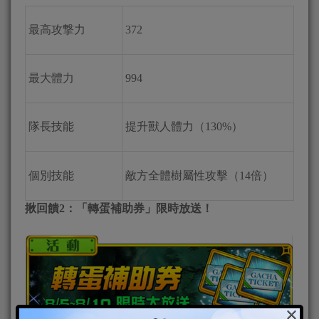
最高攻撃力
372
最大體力
994
隊長技能
提升獸人體力（130%）
個別技能
敵方全體樹屬性攻擊（14倍）
揪回饋2：「轉蛋補助券」限時放送！
×