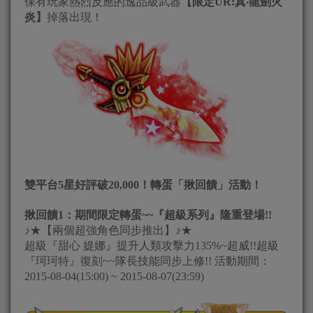
保有玩家熱烈反應的逸品級武器
【限定UR:真
‧
龍劍火
炎】
掉落出現！
雙平台5星好評破20,000！轉蛋「揪回饋」活動！
揪回饋1：期間限定轉蛋~~『超級系列』隆重登場!!
♪★【兩個超強角色同步推出】♪★
超級『甜心 媞娜』提升人類攻擊力135%~超威!!超級
『珂珂特』復刻~~隊長技能同步上修!! 活動期間：
2015-08-04(15:00) ~ 2015-08-07(23:59)