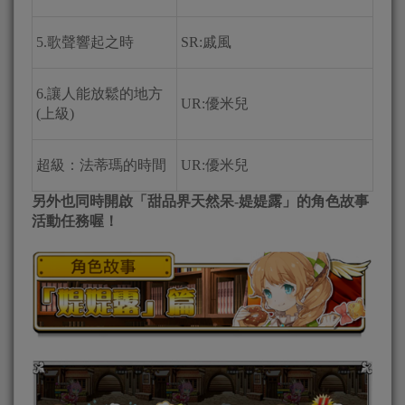
5.歌聲響起之時
SR:戚風
6.讓人能放鬆的地方
UR:優米兒
(上級)
超級：法蒂瑪的時間
UR:優米兒
另外也同時開啟「甜品界天然呆-媞媞露」的角色故事
活動任務喔！