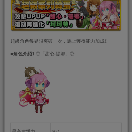
超級角色每界限突破一次，馬上獲得能力加成!!
■
角色介紹1
◎「甜心‧提娜」◎
最高攻撃力
502