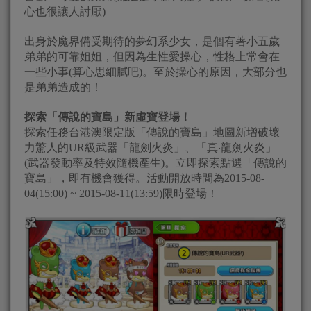
心也很讓人討厭)
出身於魔界備受期待的夢幻系少女，是個有著小五歲
弟弟的可靠姐姐，但因為生性愛操心，性格上常會在
一些小事(算心思細膩吧)。至於操心的原因，大部分也
是弟弟造成的！
探索「傳說的寶島」新虛寶登場！
探索任務台港澳限定版「傳說的寶島」地圖新增破壞
力驚人的UR級武器「龍劍火炎」、「真‧龍劍火炎」
(武器發動率及特效隨機產生)。立即探索點選「傳說的
寶島」，即有機會獲得。活動開放時間為2015-08-
04(15:00) ~ 2015-08-11(13:59)限時登場！