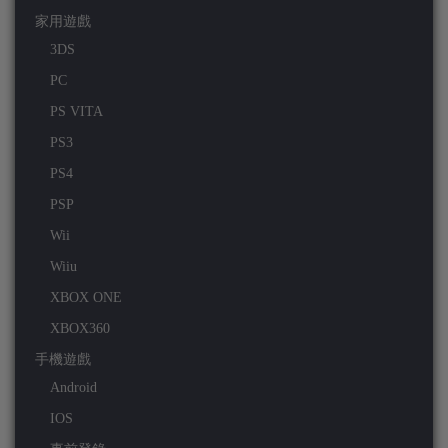
家用遊戲
3DS
PC
PS VITA
PS3
PS4
PSP
Wii
Wiiu
XBOX ONE
XBOX360
手機遊戲
Android
IOS