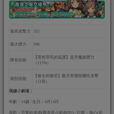
最高攻撃力
355
最大體力
596
【黑色羽毛的庇護】提升魔族體力
隊長技能
（115%）
【修女的微笑】敵方單體樹屬性攻擊
個別技能
（21倍）
瑪娜小劇場：
年齡：14歲 / 生日：4月14日
喜歡：可愛的弟弟(難道是小鮮肉控!) / 討厭：操心(花