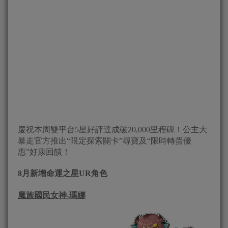
慶祝本周雙平台5星好評達成破20,000里程碑！公主大
暴走官方推出“限定探索關卡”尋寶及“限時轉蛋優
惠”好康回饋！
8
月新增命運之星
UR
角色
魔族國民女神-瑪娜