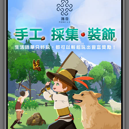
■活動方式
活動期間內2015/8/5(三) 00:00 ~ 2015/8/10(一) 23:59。
每儲值滿500公主鑽，就能獲得2張「轉蛋補助券」以
此類推，若儲值滿1,000公主鑽就能獲得4張、滿2,000
公主鑽就能獲得8張…不限領取數量。＊備註：贈送的
轉蛋補助券將會在活動結束後結算，並於8/11(二)中午
12點前發送
本周新增活動任務關卡【喫茶店的看板偶像】
莉莉艾塔等人來到了甜點喫茶店，出來接待她們的竟