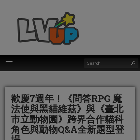
歡慶7週年！《問答RPG 魔
法使與黑貓維茲》與《臺北
市立動物園》跨界合作貓科
角色與動物Q&A全新題型登
場