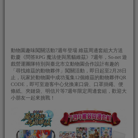
動物園趣味闖關活動7週年登場 維茲周邊套組大方送
歡慶《問答RPG 魔法使與黑貓維茲》7週年，So-net 遊
戲營運團隊特別與臺北市立動物園合作設計有趣的
「尋找維茲的動物夥伴」闖關活動，即日起至2月28日
止，玩家於動物園中成功蒐集12個維茲的動物夥伴QR
CODE，即可至遊客中心兌換束口袋、口罩掛繩、便
條紙、夾鏈袋、明信片等7週年限定周邊套組，歡迎大
小朋友一起來挑戰！