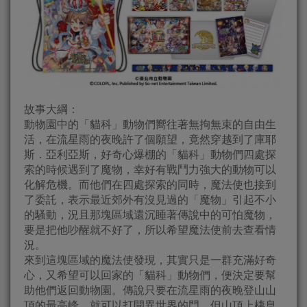
故事大綱：
動物園中的「貓科」動物們嚮往著無拘無束的自由生
活，在流星雨的夜晚許了個願望，竟然穿越到了庫耶
斯．亞利亞斯，好奇心爆棚的「貓科」動物們四處探
索的時候遇到了魔物，幸好有戰鬥力強大的動物可以
化解危機。而他們在四處探索的同時，魔法使也接到
了委託，表示最近郊外有沒見過的「魔物」引起不小
的騷動，況且那塊區域還沉睡著傳說中的可怕魔物，
要是把他吵醒就不好了，所以希望魔法使前去查看情
況。
來到這塊區域的魔法使發現，其實只是一群充滿好奇
心，又希望可以回家的「貓科」動物們，便決定要幫
助他們返回動物園。傳說只要在流星雨的夜晚登山山
頂的最高峰，就可以打開異世界的門，但山頂上棲息