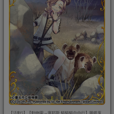
【活動5】【動物園→庫耶斯 貓貓貓自由行】圖鑑蒐