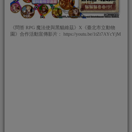
《問答 RPG 魔法使與黑貓維茲》X《臺北市立動物
園》合作活動宣傳影片： https://youtu.be/1tZt7AYcYjM