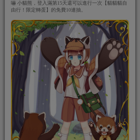
嚇 小貓熊，登入滿第15天還可以進行一次【貓貓貓自
由行！限定轉蛋】的免費10連抽。