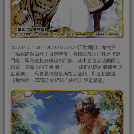
2022/1/14 15:00 ~ 2022/1/24 23:59活動期間，每次於
「貓貓貓自由行！限定轉蛋」累積或每次消耗達指定
門檻，即贈送超好康福袋回饋。其中更包含活動限定
精靈「草原上的王者 獅子」、「成群結隊的獵捕者 斑
點鬣狗」！只要累積儲值滿指定金額，則直接贈送
【動物園→庫耶斯 貓貓貓自由行】限定精靈。