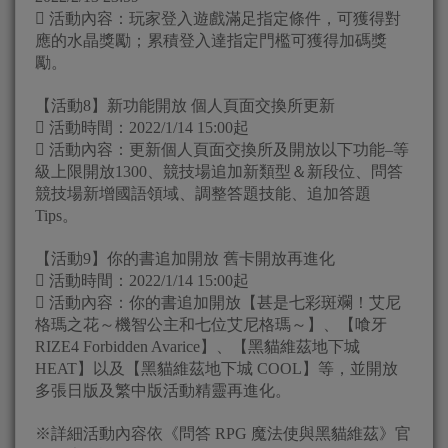
 活動內容：玩家登入遊戲滿足指定條件，可獲得對
應的水晶獎勵；累積登入達指定門檻可獲得加碼獎
勵。
【活動8】新功能開放 個人頁面交換所更新
 活動時間：2022/1/14 15:00起
 活動內容：更新個人頁面交換所及開放以下功能–等
級上限開放1300、競技場追加新類型＆新段位、問答
競技場新增國語領域、調整答題技能、追加答題
Tips。
【活動9】你的書追加開放 舊卡開放再進化
 活動時間：2022/1/14 15:00起
 活動內容：你的書追加開放【甚是七彩斑斕！艾尼
格瑪之花～機智公主和七位艾尼格瑪～】、【喰牙
RIZE4 Forbidden Avarice】、【黑貓維茲地下城
HEAT】以及【黑貓維茲地下城 COOL】等，並開放
多張日版及繁中版活動精靈再進化。
※詳細活動內容依《問答 RPG 魔法使與黑貓維茲》官