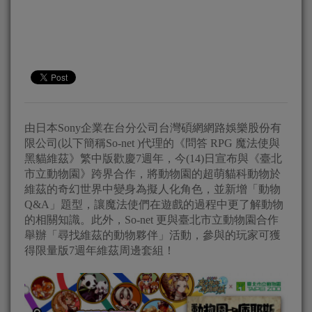
由日本Sony企業在台分公司台灣碩網網路娛樂股份有
限公司(以下簡稱So-net )代理的《問答 RPG 魔法使與
黑貓維茲》繁中版歡慶7週年，今(14)日宣布與《臺北
市立動物園》跨界合作，將動物園的超萌貓科動物於
維茲的奇幻世界中變身為擬人化角色，並新增「動物
Q&A」題型，讓魔法使們在遊戲的過程中更了解動物
的相關知識。此外，So-net 更與臺北市立動物園合作
舉辦「尋找維茲的動物夥伴」活動，參與的玩家可獲
得限量版7週年維茲周邊套組！