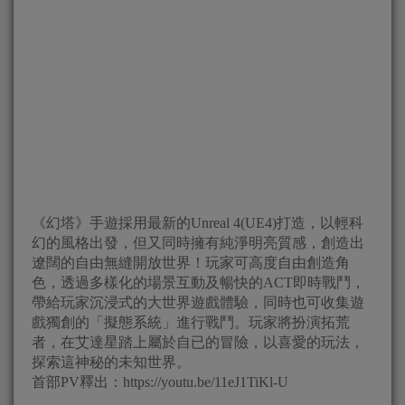
《幻塔》手遊採用最新的Unreal 4(UE4)打造，以輕科
幻的風格出發，但又同時擁有純淨明亮質感，創造出
遼闊的自由無縫開放世界！玩家可高度自由創造角
色，透過多樣化的場景互動及暢快的ACT即時戰鬥，
帶給玩家沉浸式的大世界遊戲體驗，同時也可收集遊
戲獨創的「擬態系統」進行戰鬥。玩家將扮演拓荒
者，在艾達星踏上屬於自已的冒險，以喜愛的玩法，
探索這神秘的未知世界。
首部PV釋出：https://youtu.be/11eJ1TiKl-U