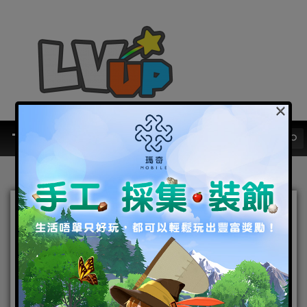
×
是拯救 還是毀滅？ 輕科幻開
放世界手遊《幻塔》釋出首
部PV，展示遊戲玩法及遼闊
世界觀