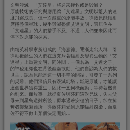
文明湮滅，「艾達星」將迎來拯救或是毀滅？
原能技術的研究與應用讓「艾達星」文明以驚人的速
度飛躍成長。但一次嚴重的原能事故，導致原能輻射
席捲整個星球，幾乎毀滅整個艾達文明，讓居住在
「艾達星」的人們措手不及。不過，人們並未因此而
停下對原能的探索。
由精英科學家所組成的「海嘉德」逐漸走出人群，引
導劫後餘生的人們在這充斥著輻射及變異生物的「艾
達星」上重建文明。同時間，一個名為「艾達之子」
的神秘組織也在背後蠢蠢欲動。他們自詡為人們的救
世主，認為原能是這一切不幸的開端，引發了一系列
的災難。他們深信只有毀滅幻塔，斷絕原能，才能讓
這個世界獲得重生，因此一直伺機而動，等待著機會
的到來。而故事，就從夏佐與莎莉這對兄妹，失去父
母來到星島避難所後，原本過著安穩的日子，卻在掠
奪者襲擊避難所，導致莎莉受到原能輻射感染，而夏
佐不得不做出某個決定開始…