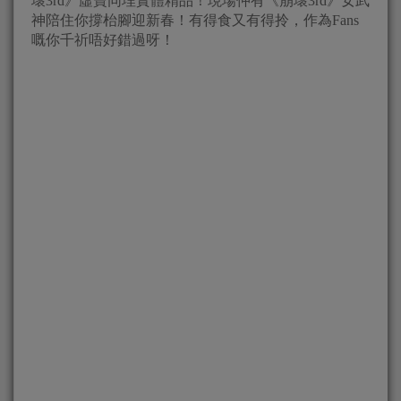
壞3rd》虛寶同埋實體精品！現場仲有《崩壞3rd》女武
神陪住你撐枱腳迎新春！有得食又有得拎，作為Fans
嘅你千祈唔好錯過呀！