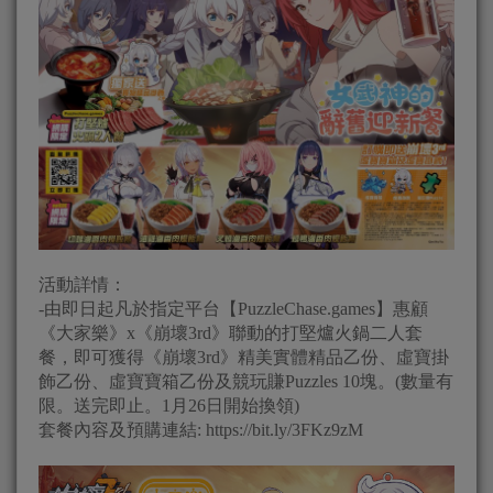
活動詳情：
-由即日起凡於指定平台【PuzzleChase.games】惠顧
《大家樂》x《崩壞3rd》聯動的打堅爐火鍋二人套
餐，即可獲得《崩壞3rd》精美實體精品乙份、虛寶掛
飾乙份、虛寶寶箱乙份及競玩賺Puzzles 10塊。(數量有
限。送完即止。1月26日開始換領)
套餐內容及預購連結: https://bit.ly/3FKz9zM