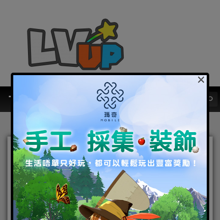
×
《崩壞 3rd》 x 大家樂聯動
推出【女武神的辭舊迎新
餐】
2022-01-31
|
Android
,
IOS
,
手機遊戲
,
焦點新聞