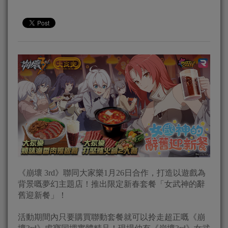
《崩壞 3rd》聯同大家樂1月26日合作，打造以遊戲為
背景嘅夢幻主題店！推出限定新春套餐「女武神的辭
舊迎新餐」！
活動期間內只要購買聯動套餐就可以拎走超正嘅《崩