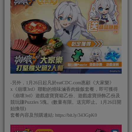
-另外，1月26日起凡於eatCDC.com惠顧《大家樂》
x《崩壞3rd》聯動的燒味滷香肉燥飯套餐，即可獲得
《崩壞3rd》遊戲虛寶寶箱乙份、遊戲虛寶掛飾乙份及
競玩賺Puzzles 5塊。(數量有限。送完即止。1月26日開
始換領)
套餐內容及預購連結: https://bit.ly/343GpK0