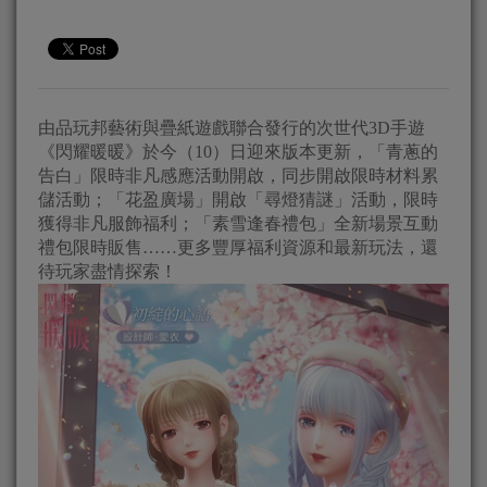
由品玩邦藝術與疊紙遊戲聯合發行的次世代3D手遊
《閃耀暖暖》於今（10）日迎來版本更新，「青蔥的
告白」限時非凡感應活動開啟，同步開啟限時材料累
儲活動；「花盈廣場」開啟「尋燈猜謎」活動，限時
獲得非凡服飾福利；「素雪逢春禮包」全新場景互動
禮包限時販售……更多豐厚福利資源和最新玩法，還
待玩家盡情探索！