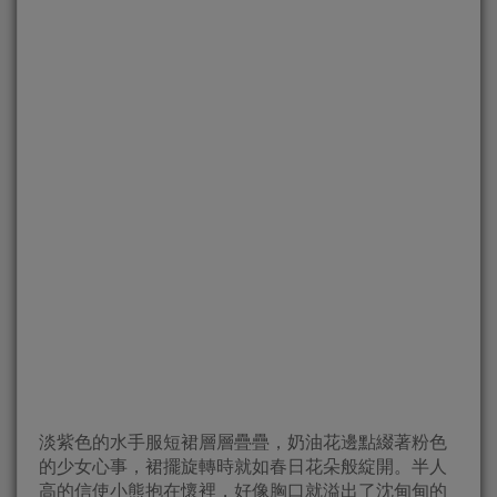
淡紫色的水手服短裙層層疊疊，奶油花邊點綴著粉色
的少女心事，裙擺旋轉時就如春日花朵般綻開。半人
高的信使小熊抱在懷裡，好像胸口就溢出了沈甸甸的