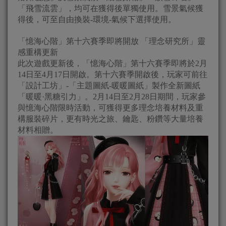
「飛雪流雲」，均可在獲得後單獨使用。雪景氣候獲
得後，可至自由換裝-環境-氣候下選擇使用。
「憶海心階」第十六賽季即將開放 「理念研究所」靈
感重構更新
此次遊戲更新後，「憶海心階」第十六賽季即將於2月
14日至4月17日開啟。第十六賽季開啟後，玩家可前往
「設計工坊」-「主題圖紙-暖暖圖紙」製作全新圖紙
「暖暖·黑糖引力」。2月14日至2月28日期間，玩家參
與憶海心階限時活動，可獲得更多理念培養材料及重
構服裝碎片，更有時光之旅、鑰匙、粉鑽等大量培養
材料相贈。