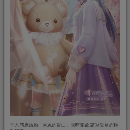
非凡感應活動「青蔥的告白」限時開啟 譜寫愛慕的輕