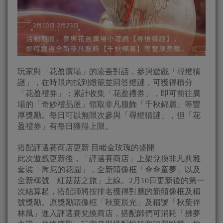
玩家與「花盈廣場」的凌吾對話，參與遊戲「尋燈猜
謎」，在時限內找到燈籠並回答燈謎，可獲得積分
「花盈禮券」；累計收集「花盈禮券」，即可前往廣
場的「奇妙禮品屋」領取非凡服飾「千秋錦麗」等豐
厚獎勵。每日可以無限次參與「尋燈猜謎」，但「花
盈禮券」有每日獲得上限。
搭配評選賽商店更新 目睹金玫瑰的盛開
此次遊戲更新後，「評選賽商店」上架兌換非凡典雅
套裝「喬尼的花園」，全新頭像框「傘傘童夢」以及
全新稱號「紅菇菇之旅」上線。2月10日更新後的第一
次結算起，搭配師將按排名獲得對應的新頭像框及稱
號獎勵。原獎勵頭像框「秋葉辰光」及稱號「秋葉伴
林風」進入評選賽兌換商店，搭配師們可消耗「拂夢