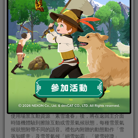
使用場景互動資源「素雪逢春」後，將在返回主介面
時隨機體驗到擦除互動或雪景氣候狀態，每種雪景氣
候狀態附帶不同的語音。禮包內附贈的動態動作「雪
落知暖意」及雪景氣候「細雪如霜」「簌雪碎瓊」