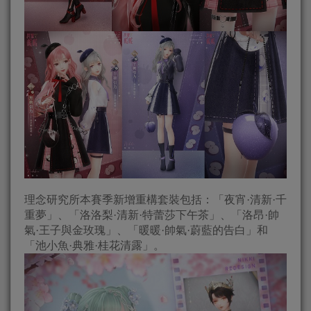
理念研究所本賽季新增重構套裝包括：「夜宵·清新·千
重夢」、「洛洛梨·清新·特蕾莎下午茶」、「洛昂·帥
氣·王子與金玫瑰」、「暖暖·帥氣·蔚藍的告白」和
「池小魚·典雅·桂花清露」。