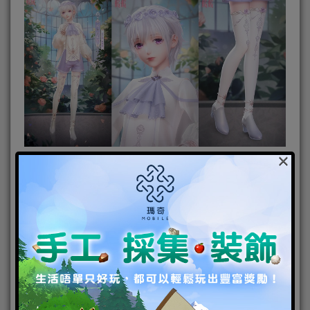
×
素雪逢春 全新場景互動禮包限時販售
此次遊戲更新後至2月16日，素雪逢春場景互動禮包超
值上線。活動期間，玩家購買「素雪逢春」場景互動
禮包，可獲得全新場景互動資源「素雪逢春」、換裝
背景及貼紙背景「瑞雪初晴」「明燈除夜」等獎勵，
超值特惠，限購1次。