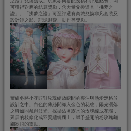
之證」兌換獲取。玩家參與搭配投稿和評選點贊，均
可獲得對應的結算獎勵，含大量兌換道具「拂夢之
證」。「拂夢之證」可至評選賽商城兌換非凡套裝及
設計師之影、記憶迴響、動作等獎勵。
葉維冬將小花匠對玫瑰綻放瞬間的專注與熱愛定格於
設計之中。白色的薄絲間織入金色的花紋，陽光灑落
之時如同粼粼波光。採擷沾著露水的玫瑰編成花環，
延展的枝條化成羽翼纏繞腿上，賦予盛開的粉玫瑰翩
翩欲飛的靈動。