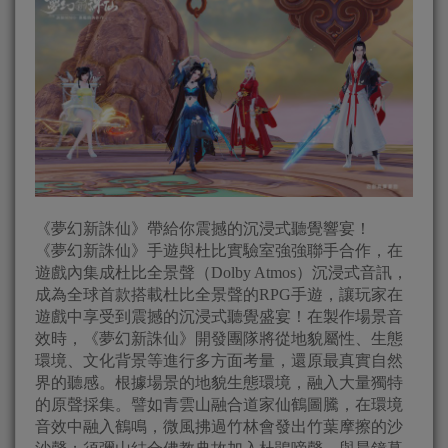
《夢幻新誅仙》帶給你震撼的沉浸式聽覺響宴！
《夢幻新誅仙》手遊與杜比實驗室強強聯手合作，在
遊戲內集成杜比全景聲（Dolby Atmos）沉浸式音訊，
成為全球首款搭載杜比全景聲的RPG手遊，讓玩家在
遊戲中享受到震撼的沉浸式聽覺盛宴！在製作場景音
效時，《夢幻新誅仙》開發團隊將從地貌屬性、生態
環境、文化背景等進行多方面考量，還原最真實自然
界的聽感。根據場景的地貌生態環境，融入大量獨特
的原聲採集。譬如青雲山融合道家仙鶴圖騰，在環境
音效中融入鶴鳴，微風拂過竹林會發出竹葉摩擦的沙