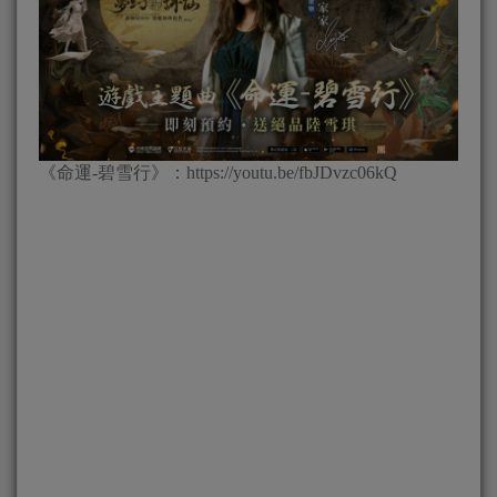
《命運-碧雪行》：https://youtu.be/fbJDvzc06kQ