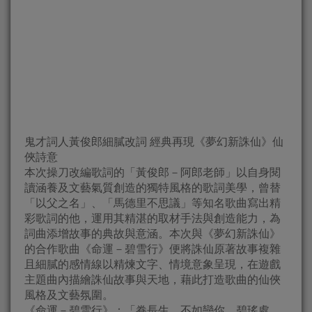
鬼才詞人黃俊郎細膩改詞 經典再現《夢幻新誅仙》仙
俠詩意
本次操刀改編歌詞的「黃俊郎－阿郎老師」以自身閱
讀涵養及文藝氣質創造的獨特風格的歌詞美學，曾替
「以父之名」、「馬德里不思議」等知名歌曲寫出精
彩歌詞的他，運用其精湛的取材手法與創造能力，為
詞曲添增故事的典故與意涵。本次與《夢幻新誅仙》
的合作歌曲《命運－碧雪行》便將誅仙原著故事複雜
且細膩的感情線以精煉文字、情境意象呈現，在遊戲
主題曲內描繪誅仙故事與天地，藉此打造歌曲的仙俠
風格及文藝氛圍。
《命運－碧雪行》：「眷長生，不如戀你，碧瑤處，