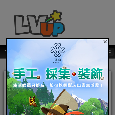
×
《夢幻新誅仙》邀請靈魂歌
姬家家獻聲！ 情人節公開主
題曲《命運-碧雪行》無限情
感深入聽眾心坎