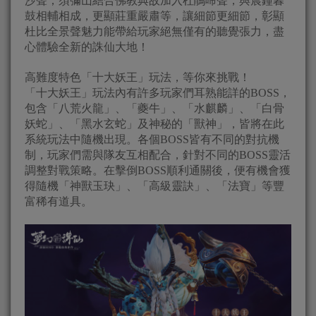
沙聲；須彌山結合佛教典故加入杜鵑啼聲，與晨鐘暮
鼓相輔相成，更顯莊重嚴肅等，讓細節更細節，彰顯
杜比全景聲魅力能帶給玩家絕無僅有的聽覺張力，盡
心體驗全新的誅仙大地！
高難度特色「十大妖王」玩法，等你來挑戰！
「十大妖王」玩法內有許多玩家們耳熟能詳的BOSS，
包含「八荒火龍」、「夔牛」、「水麒麟」、「白骨
妖蛇」、「黑水玄蛇」及神秘的「獸神」，皆將在此
系統玩法中隨機出現。各個BOSS皆有不同的對抗機
制，玩家們需與隊友互相配合，針對不同的BOSS靈活
調整對戰策略。在擊倒BOSS順利通關後，便有機會獲
得隨機「神獸玉玦」、「高級靈訣」、「法寶」等豐
富稀有道具。