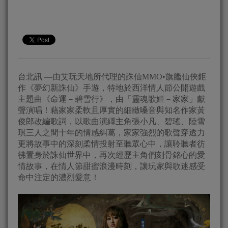
台北訊 —由艾玩天地所代理的誅仙MMO•旗艦仙俠鉅
作《夢幻新誅仙》手遊，特地於西洋情人節公開遊戲
主題曲《命運－碧雪行》，由「靈魂歌姬－家家」獻
聲演唱！藉家家柔軟且厚實的細緻嗓音與知名作家黃
俊郎改編歌詞，以歌曲演繹主角張小凡、碧瑤、陸雪
琪三人之間十年的情感糾葛，家家強烈的歌聲穿透力
更將故事中的深刻柔情投射至聽眾心中，讓聆聽者彷
彿置身於誅仙世界中，再次經歷主角們刻骨銘心的愛
情故事，在情人節甜蜜浪漫時刻，讓玩家與歌迷感受
命中注定的濃烈愛意！