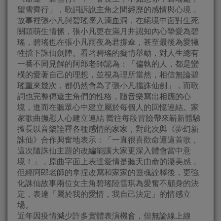
望雪齊行」，歌詞訴說主角之間經歷的感情與心境，
故事裡張小凡與碧瑤墜入滴血洞，在絕境中面對生死
關頭萌生情愫，張小凡更在滿月井認知內心摯愛為碧
瑤，碧瑤也在張小凡雨夜為君撐傘，甚至最後為愛犧
牲擋下誅仙劍陣。看著碧瑤的癡情舉動，對人生總有
一番不同見解的阿郎老師認為：「偏執的人，都是蠻
橫的愛著自己的理想，並視為理所當然，相信無論碧
瑤重來幾次，都仍然會為了張小凡擋誅仙劍」，而歌
詞也完整傳遞主角們的性格，隨音樂寫出相應的心
境，進而在聽眾心中建立屬於每個人的回憶連結。家
家歌曲撫慰人心建立連結 嚮往每段冒險帶來嶄新體驗
擅長以音樂詮釋各種感情的家家，對此次與《夢幻新
誅仙》合作興奮地表示：「一直很喜歡命運這首歌，
這次隨誅仙主題的改編能讓大家更深入體會當中意
境！」，原曲字面上表達愛情是聽天由命的淒美感，
但經阿郎老師的拿捏改寫和家家的靈魂詮釋後，更強
化誅仙故事兩位女主角碧瑤陸雪琪為愛奮不顧身的決
定，表達「屬於我的愛情，我自己決定」的情感立
場。
近年因疫情減少許多實體表演機會，但無論線上線