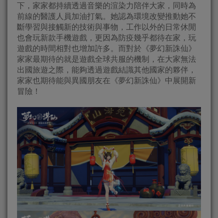
下，家家都持續透過音樂的渲染力陪伴大家，同時為
前線的醫護人員加油打氣。她認為環境改變推動她不
斷學習與接觸新的技術與事物，工作以外的日常休閒
也會玩新款手機遊戲，更因為防疫幾乎都待在家，玩
遊戲的時間相對也增加許多。而對於《夢幻新誅仙》
家家最期待的就是遊戲全球共服的機制，在大家無法
出國旅遊之際，能夠透過遊戲結識其他國家的夥伴，
家家也期待能與異國朋友在《夢幻新誅仙》中展開新
冒險！