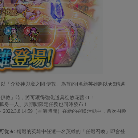
以「介於神與魔之間 伊敦」為首的4名新英雄將以★5精選
 伊敦」時，將可獲得強化道具綻放花蕾×1！
女孤身一人」與期間限定任務也同時發布！
）～ 2022.3.8 14:59（香港時間）在新的召喚活動中，首次召喚
，可從★5精選的英雄中任選一名英雄的「任選召喚」即會登