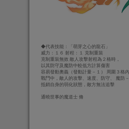
◆代表技能：「萌芽之心的龍石」
威力：１６ 射程：１ 克制重裝
克制重裝無效 敵人攻擊射程為２格時，
以其防守及魔防中較低方計算傷害
容易發動奧義（發動計量－１） 周圍３格
戰鬥中，敵人的攻擊、速度、防守、 魔防
抵銷自身的弱化狀態，敵方無法追擊
通曉世事的魔道士 脩