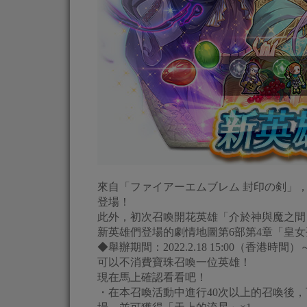
來自「ファイアーエムブレム 封印の剣」，
登場！
此外，初次召喚開花英雄「介於神與魔之間
新英雄們登場的劇情地圖第6部第4章「皇
◆舉辦期間：2022.2.18 15:00（香港時間
可以不消費寶珠召喚一位英雄！
現在馬上確認看看吧！
・在本召喚活動中進行40次以上的召喚後