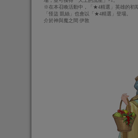
場，並可獲得「天上的流星」×1。
※在本召喚活動中，「★4精選」英雄的初
「怪盜 凱絲」也會以「★4精選」登場。
介於神與魔之間 伊敦