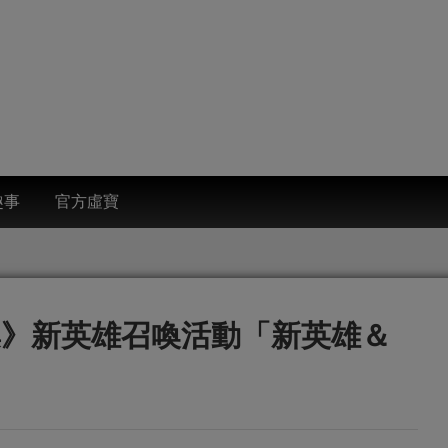
趣事
官方虛寶
集》新英雄召喚活動「新英雄＆