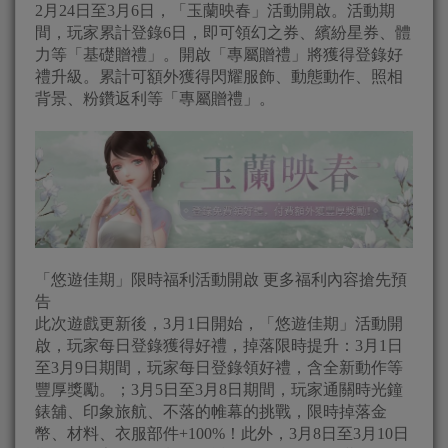
2月24日至3月6日，「玉蘭映春」活動開啟。活動期
間，玩家累計登錄6日，即可領幻之券、繽紛星券、體
力等「基礎贈禮」。開啟「專屬贈禮」將獲得登錄好
禮升級。累計可額外獲得閃耀服飾、動態動作、照相
背景、粉鑽返利等「專屬贈禮」。
「悠遊佳期」限時福利活動開啟 更多福利內容搶先預
告
此次遊戲更新後，3月1日開始，「悠遊佳期」活動開
啟，玩家每日登錄獲得好禮，掉落限時提升：3月1日
至3月9日期間，玩家每日登錄領好禮，含全新動作等
豐厚獎勵。；3月5日至3月8日期間，玩家通關時光鐘
錶舖、印象旅航、不落的帷幕的挑戰，限時掉落金
幣、材料、衣服部件+100%！此外，3月8日至3月10日