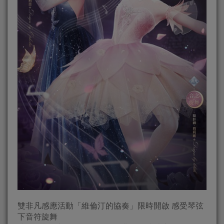
雙非凡感應活動「維倫汀的協奏」限時開啟 感受琴弦
下音符旋舞