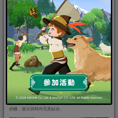
2月24日至3月6日期間，「新章啟程」福利活動限時開
啟。玩家通關全新主線卷Ⅱ第九章「晚鐘與新聲」，並
參與「鳶尾晝夢」部件製作，即可獲得金幣及既定培
養材料獎勵。全服製衣進度達到指定階段，還可獲得
精美貼紙等獎勵。
「幽花夜語」服飾福利活動上線 「玉蘭映春」登錄有
禮活動開啟
此次遊戲更新後至3月6日，限時服飾福利活動「幽花
夜語」上線。活動期間，玩家體力消耗達到指定要
求，可免費獲得稀有服飾「幽花夜語」。繡滿了嬌花
的絲緞和拼接的黑紗相映襯，就像在黑夜裡展翅欲飛
的蝶，復古與時尚完美結合。