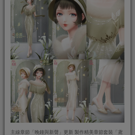
主線章節「晚鐘與新聲」更新 製作精美章節套裝「鳶