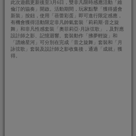
此次遊戲更新後至3月6日，雙非凡限時感應活動「維
倫汀的協奏」開啟。活動期間，玩家點擊「獲得盛會
新裝」按鈕，使用「蓓蕾彩蛋」即可進行限定感應，
有機會獲得活動限定非凡帥氣套裝「莉莉斯·音之旋
舞」和非凡性感套裝「奧菲莉亞·月詠弦歌」，及對應
設計師之影、記憶迴響。套裝動作「拂夢輕旋」和
「譜繪星河」可分別在完成「音之旋舞」套裝和「月
詠弦歌」套裝及設計師之影收集後，通過「成就」獲
得。