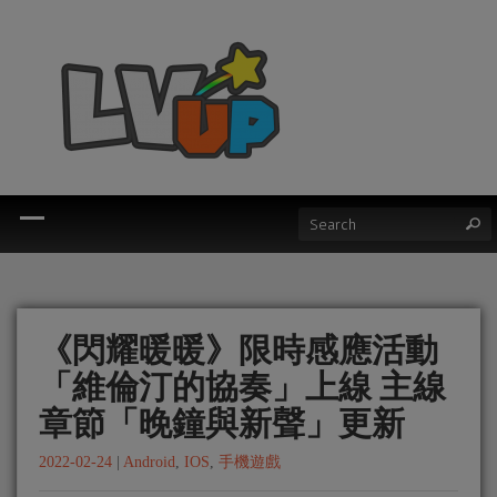
《閃耀暖暖》限時感應活動
「維倫汀的協奏」上線 主線
章節「晚鐘與新聲」更新
2022-02-24
|
Android
,
IOS
,
手機遊戲