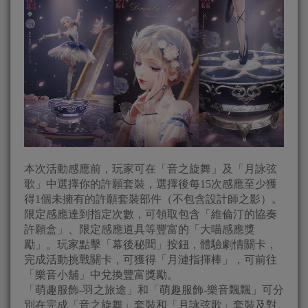
本次活動感應前，玩家可在「音之旋舞」及「月詠弦
歌」中選擇你的許願套裝，選擇後每15次感應至少獲
得1個未擁有的許願套裝部件（不包含設計師之影）。
限定感應達到指定次數，可領取包含「維倫汀的協奏
許願盒」、限定感應道具等豐富的「大喵感應獎
勵」。玩家點擊「幕後秘聞」按鈕，體驗劇情關卡，
完成活動挑戰關卡，可獲得「月漣指揮棒」，可前往
「樂音小舖」中兌換豐富獎勵。
「萌趣服飾-羽之旅途」和「萌趣服飾-樂音飄飄」可分
別在完成「音之旋舞」套裝和「月詠弦歌」套裝及對