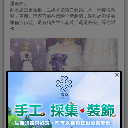
尾晝夢」
此次遊戲更新後，主線章節第二卷第九章「晚鐘與新
聲」更新。玩家可前往體驗全新劇情，漫步於浪漫的
維倫汀街頭，還有精美章節套裝「鳶尾晝夢」等你製
作！
×