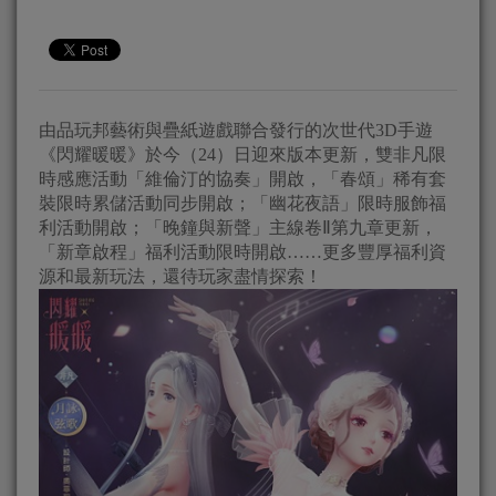
由品玩邦藝術與疊紙遊戲聯合發行的次世代3D手遊
《閃耀暖暖》於今（24）日迎來版本更新，雙非凡限
時感應活動「維倫汀的協奏」開啟，「春頌」稀有套
裝限時累儲活動同步開啟；「幽花夜語」限時服飾福
利活動開啟；「晚鐘與新聲」主線卷Ⅱ第九章更新，
「新章啟程」福利活動限時開啟……更多豐厚福利資
源和最新玩法，還待玩家盡情探索！