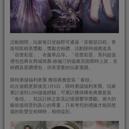
活動期間，玩家每日登錄即可通過「音樂節日程」界
面領取精美獎勵，獎勵含粉鑽、活動限時感應道具
「蓓蕾彩蛋」、衣服單品等。「蓓蕾彩蛋」系列超值
禮包也將在商城推薦-維倫汀的協奏頁面限時上架，含
粉鑽及星鑽禮包，供有需要的玩家選購。
限時累儲福利來襲 獲得典雅套裝「春頌」
此次遊戲更新後至3月6日，限時累儲福利來襲。玩家
累計達到1280儲值經驗，可累計獲得稀有典雅套裝
「春頌」、其設計師之影及記憶迴響等獎勵。偉大的
藝術值得受到真心的尊重，只有考究的禮服才能與悠
揚的歌聲交相輝映，相得益彰。