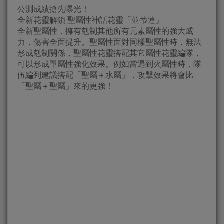
公測成績搶先曝光！
全新花靈解鎖 聖屬性神話花靈「並蒂蓮」
全新聖屬性，擁有剋制其他所有元素屬性的強大威
力，傷害全面提升。聖屬性面對同樣聖屬性時，無法
形成剋制關係，聖屬性花靈搭配其它屬性花靈編隊，
可以形成單屬性強化效果。例如當遇到火屬性時，隊
伍編列建議搭配「聖屬＋水屬」，攻擊效果將會比
「聖屬＋聖屬」來的更強！