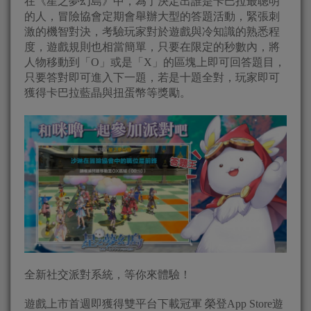
在《星之夢幻島》中，為了決定出誰是卡巴拉最聰明
的人，冒險協會定期會舉辦大型的答題活動，緊張刺
激的機智對決，考驗玩家對於遊戲與冷知識的熟悉程
度，遊戲規則也相當簡單，只要在限定的秒數內，將
人物移動到「O」或是「X」的區塊上即可回答題目，
只要答對即可進入下一題，若是十題全對，玩家即可
獲得卡巴拉藍晶與扭蛋幣等獎勵。
全新社交派對系統，等你來體驗！
遊戲上市首週即獲得雙平台下載冠軍 榮登App Store遊