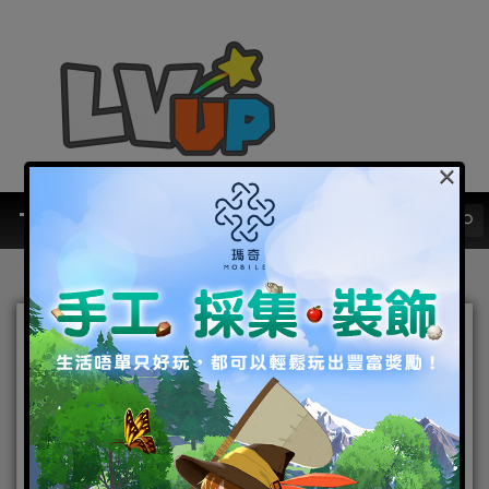
×
《星之夢幻島》推出全新聖
屬性雙生姊妹花靈「並蒂
蓮」
2022-03-04
|
Android
,
IOS
,
手機遊戲