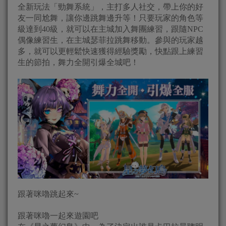
全新玩法「勁舞系統」，主打多人社交，帶上你的好
友一同尬舞，讓你邊跳舞邊升等！只要玩家的角色等
級達到40級，就可以在主城加入舞團練習，跟隨NPC
偶像練習生，在主城瑟菲拉跳舞移動。參與的玩家越
多，就可以更輕鬆快速獲得經驗獎勵，快點跟上練習
生的節拍，舞力全開引爆全城吧！
跟著咪嚕跳起來~
跟著咪嚕一起來遊園吧