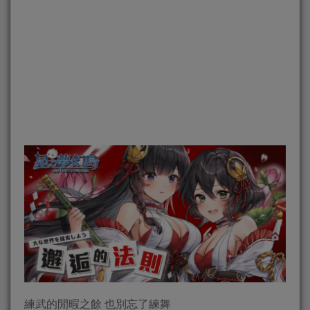
練武的閒暇之餘 也別忘了練舞