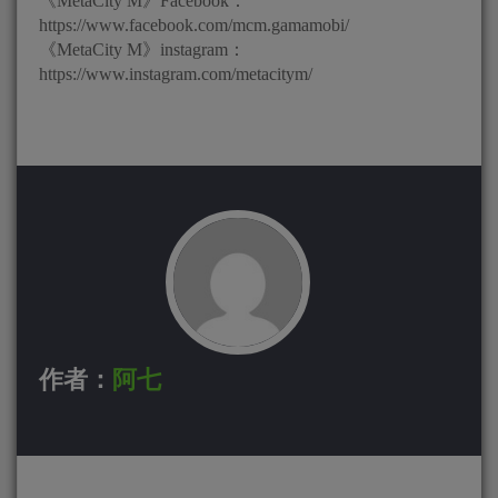
《MetaCity M》Facebook：
https://www.facebook.com/mcm.gamamobi/
《MetaCity M》instagram：
https://www.instagram.com/metacitym/
作者：
阿七