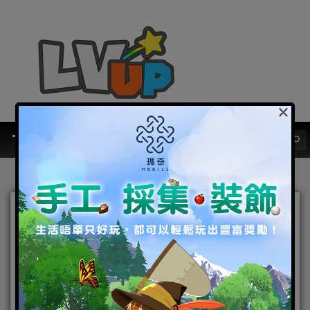
×
揭開《MetaCity M》元宇
宙神秘面紗 窺探開發進度 入
門系統大公開
2022-03-08
|
Android
,
IOS
,
手機遊戲