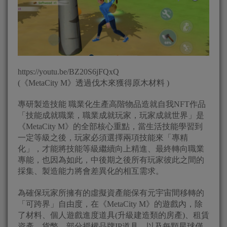
https://youtu.be/BZ20S6jFQxQ
(《MetaCity M》透過伐木來獲得原木材料 )
專研製造技能 職業化生產高階物品造就自我NFT作品
「技能成就職業，職業成就玩家，玩家成就世界」是
《MetaCity M》的全部核心重點，當生活技能學習到
一定等級之後，玩家必須選擇兩項技能來「專精
化」，才能將技能等級繼續向上精進、最終轉向職業
專能，也因為如此，中後期之後所有玩家彼此之間的
採集、製造能力將會差異化的相互需求。
為確保玩家所擁有的虛擬資產能保有元宇宙間移轉的
「可跨界」自由度，在《MetaCity M》的遊戲內，除
了材料、個人遊戲進度道具(升級建造類的房產)、租賃
資產、貨幣、部分授權品牌IP道具，以及每顆星球僅