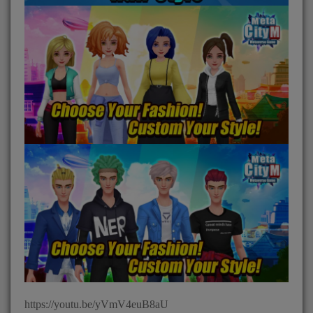
https://youtu.be/yVmV4euB8aU