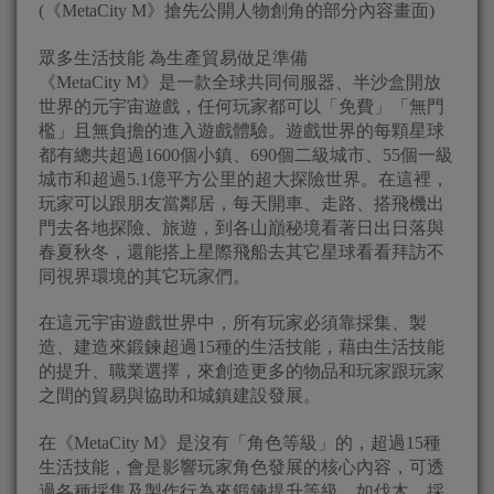
(《MetaCity M》搶先公開人物創角的部分內容畫面)
眾多生活技能 為生產貿易做足準備
《MetaCity M》是一款全球共同伺服器、半沙盒開放
世界的元宇宙遊戲，任何玩家都可以「免費」「無門
檻」且無負擔的進入遊戲體驗。遊戲世界的每顆星球
都有總共超過1600個小鎮、690個二級城市、55個一級
城市和超過5.1億平方公里的超大探險世界。在這裡，
玩家可以跟朋友當鄰居，每天開車、走路、搭飛機出
門去各地探險、旅遊，到各山巔秘境看著日出日落與
春夏秋冬，還能搭上星際飛船去其它星球看看拜訪不
同視界環境的其它玩家們。
在這元宇宙遊戲世界中，所有玩家必須靠採集、製
造、建造來鍛鍊超過15種的生活技能，藉由生活技能
的提升、職業選擇，來創造更多的物品和玩家跟玩家
之間的貿易與協助和城鎮建設發展。
在《MetaCity M》是沒有「角色等級」的，超過15種
生活技能，會是影響玩家角色發展的核心內容，可透
過各種採集及製作行為來鍛鍊提升等級，如伐木、採