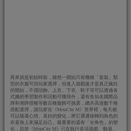
再來就是初始時裝，雖然一開始只有幾種「套裝」類
型的衣服可供玩家選擇，但進入遊戲後才是真正瘋狂
的開始，不僅頭飾、上衣、下衣、鞋子等可以透過各
式圖紙學習製作和活動可獲得外，還有各知名國際品
牌和潮牌授權等數百種服飾可挑選，總共高達數千種
搭配選擇，讓玩家在《MetaCity M》世界裡，每天都
可以隨著心情、喜好的變化，將它通通移轉到角色的
衣著身上來滿足自己。最重要的還有「全角色」的變
化，目前《MetaCity M》已在執行多項遊戲、動漫、