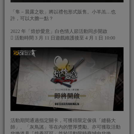
「隼－晨露之歌」將以禮包形式販售。小羊羔…也
許，可以大膽一點？
2022 年「焙炒愛意」白色情人節活動同步開啟
 活動時間 3 月 11 日遊戲維護後至 4 月 1 日 10:00
活動期間通過指定關卡，可獲得限定傢俱「縫藝大
師」、「灰鳥謠」等在內的豐厚獎勵。亦可獲取活動
兌換道具「焙香可可」並於活動限時商城中兌換