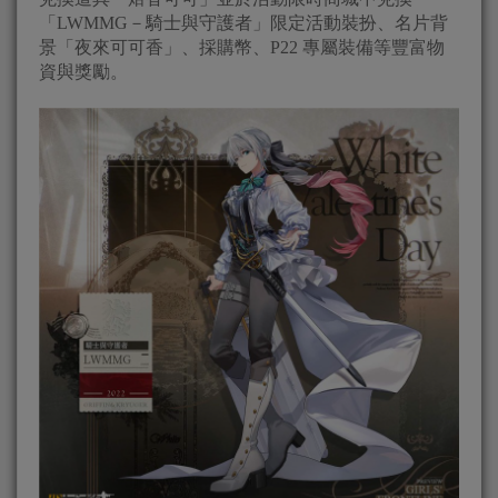
「LWMMG－騎士與守護者」限定活動裝扮、名片背
景「夜來可可香」、採購幣、P22 專屬裝備等豐富物
資與獎勵。