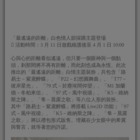
「最遙遠的距離」白色情人節採購主題登場
 活動時間：3 月 11 日遊戲維護後至 4 月 1 日 10:00
心與心的距離看似遙遠，但只要一個眼神與一個點
頭，剎那間將不再有距離，而此刻也成為永恆。此次
推出的「最遙遠的距離」白情主題裝扮，共包含「路
易士－紫鳶醉蝶」、「P22－幻想圓舞曲」、「T77－
彼岸星光」、「79 式－於塵埃間仰望」、「M1 加蘭
德－冬柏來信」、「97 式－風中祝禱」、「K5－維納
斯之陣」、「隼－晨露之歌」等八位人形的裝扮。
其中「路易士－紫鳶醉蝶」將搭載 Live2D 功能；「97
式－風中祝禱」、「K5－維納斯之陣」、「隼－晨露
之歌」」將以禮包形式販售。埋藏在少女眼中的希冀
與誓言，就等著您的許諾。