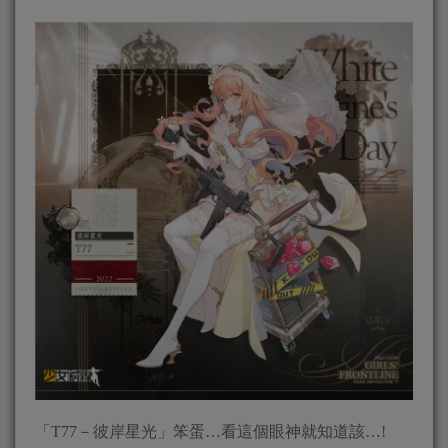
「T77－彼岸星光」笨蛋…看這個眼神就知道該…!