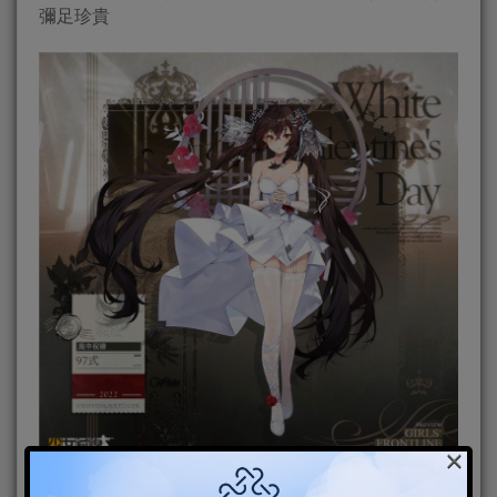
彌足珍貴
×