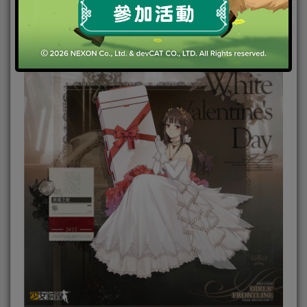
「K5－維納斯之陣」將以禮包形式販售。占卜的結果
是…正位戀人牌