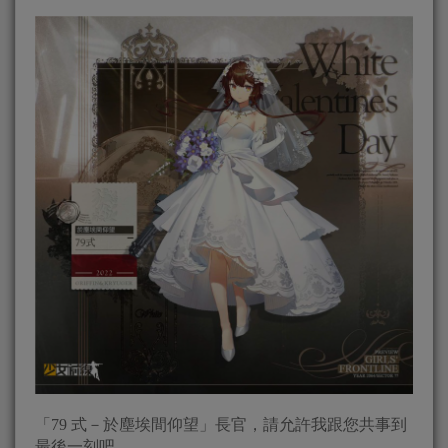
「79 式－於塵埃間仰望」長官，請允許我跟您共事到
最後一刻吧