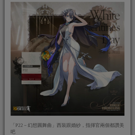
「P22－幻想圓舞曲」西裝跟婚紗，指揮官兩個都讚美
吧