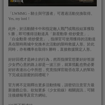
「LWMMG－騎士與守護者」可透過活動兌換取得。
Yes, my lord！
此外，於活動關卡中和指定敵人戰鬥或戰役結算獲取
S 勝，即可獲得活動道具「新星勳章·焙炒愛意」、
「白金勳章·焙炒愛意」，指揮官可使用獲得的活動道
具在限時商城中兌換本次活動的限時救援人形。於此
同時，亦有機率在取得S 勝時，直接救援限定人形。
好好回禮才是紳士的行為，然而指揮官想要好好答謝
少女們心意的路上卻是一波三折，就算慌亂也勢必要
好好表達出心中所想，究竟指揮官能否在眾人的幫助
下完成這甜蜜的回禮呢？
官方將不定期釋出更多活動情報，請密切注意官方最
新遊戲公告。欲知更多《少女前線》相關資訊，可關
注後續報導及官方網站。