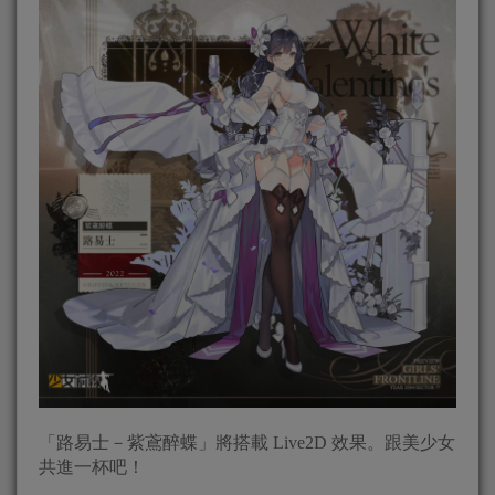
「路易士－紫鳶醉蝶」將搭載 Live2D 效果。跟美少女
共進一杯吧！