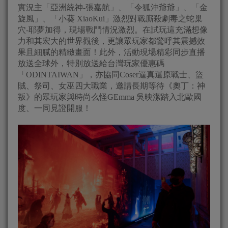
實況主「亞洲統神-張嘉航」、「令狐沖爺爺」、「金
旋風」、「小葵 XiaoKui」激烈對戰廝殺劇毒之蛇巢
穴-耶夢加得，現場戰鬥情況激烈。在試玩這充滿想像
力和其宏大的世界觀後，更讓眾玩家都驚呼其震撼效
果且細膩的精緻畫面！此外，活動現場精彩同步直播
放送全球外，特別放送給台灣玩家優惠碼
「ODINTAIWAN」，亦協同Coser逼真還原戰士、盜
賊、祭司、女巫四大職業，邀請長期等待《奧丁：神
叛》的眾玩家與時尚么怪GEmma 吳映潔踏入北歐國
度、一同見證開服！