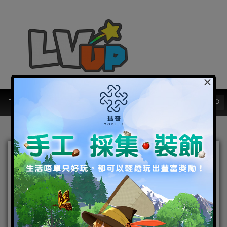
×
全球海外第一站
MMORPG《奧丁：神叛》
3/29戰進神之領域！
2022-03-17
|
Android
,
IOS
,
事前登錄
,
手機遊戲
,
焦點新聞