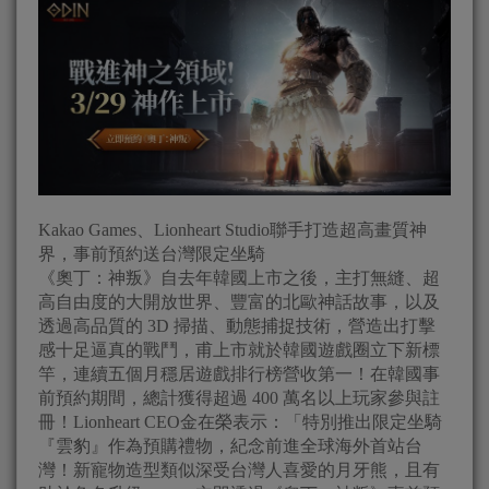
Kakao Games、Lionheart Studio聯手打造超高畫質神
界，事前預約送台灣限定坐騎
《奧丁：神叛》自去年韓國上市之後，主打無縫、超
高自由度的大開放世界、豐富的北歐神話故事，以及
透過高品質的 3D 掃描、動態捕捉技術，營造出打擊
感十足逼真的戰鬥，甫上市就於韓國遊戲圈立下新標
竿，連續五個月穩居遊戲排行榜營收第一！在韓國事
前預約期間，總計獲得超過 400 萬名以上玩家參與註
冊！Lionheart CEO金在榮表示：「特別推出限定坐騎
『雲豹』作為預購禮物，紀念前進全球海外首站台
灣！新寵物造型類似深受台灣人喜愛的月牙熊，且有