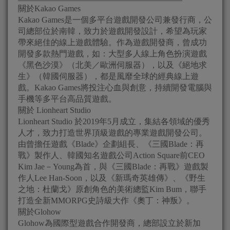
關於Kakao Games
Kakao Games是一個多平台遊戲開發公司兼發行商，公
司總部位於南韓，致力於遊戲開發設計，希望為玩家
帶來絕佳的線上遊戲體驗。作為遊戲開發商，曾成功
開發多款熱門遊戲，如：大型多人線上角色扮演遊戲
《黑色沙漠》（北美／歐洲伺服器），以及《絕地求
生》（韓國伺服器），都是風靡全球的經典線上遊
戲。Kakao Games將投注心血與創意，持續開發電腦與
手機等多平台高品質遊戲。
關於 Lionheart Studio
Lionheart Studio 於2019年5月成立，集結各領域的優秀
人才，致力打造世界頂級遊戲的專業遊戲開發公司。
由曾擔任遊戲《Blade》企劃組長、《三國Blade：再
戰》製作人、韓國知名遊戲公司Action Square前CEO
Kim Jae－Young為首，與《三國Blade：再戰》遊戲製
作人Lee Han-Soon，以及《新瑪奇英雄傳》、《野生
之地：杜蘭戈》原創角色的美術總監Kim Bum，聯手
打造全新MMORPG史詩級大作《奧丁：神叛》。
關於Glohow
Glohow為國際型遊戲合作開發商，總部設立於新加