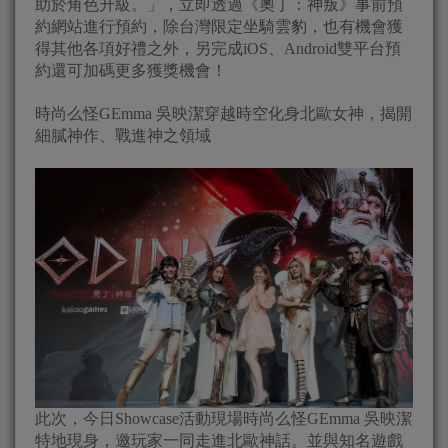
助於角色升級。」，立即透過《奧丁：神叛》事前預
約網站進行預約，除台灣限定坐騎雲豹，也有機會獲
得其他各項好禮之外，另完成iOS、Android雙平台預
約還可加碼更多獲獎機會！
時尚么怪GEmma 吳映潔穿越時空化身北歐女神，揭開
細膩神作、戰進神之領域
此次，今日Showcase活動現場時尚么怪GEmma 吳映潔
特地現身，邀玩家一同走進北歐神話。並與知名遊戲