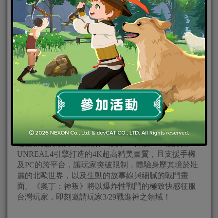
時尚么怪GEmma 吳映潔現身 超萌現場激烈對戰人氣
實況主：
亞洲統神、令狐沖爺爺、金旋風、小葵
台灣玩家引頸期盼的年度最夯跨平台MMORPG大作
《奧丁：神叛》挾著高人氣，海外第一站首選台灣正
式登陸！並攜手遊戲大使「時尚么怪GEmma 吳映潔」
揭示神之領域！
由韓國遊戲巨頭Kakao Games、Lionheart Studio聯手打
造全新史詩級跨平台鉅作《奧丁：神叛》，強打由
UNREAL4引擎打造的4K超高精美畫質，且支援手機
及PC的跨平台，讓玩家突破限制，體驗身歷其境於壯
麗的北歐世界，以及生動的故事線與細膩的戰鬥畫
面。《奧丁：神叛》將以爆炸性戰鬥的極致快感征服
台灣玩家，即刻邀請玩家3/29戰進神之領域！