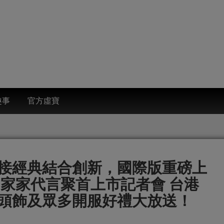
趣事
官方虛寶
接經典結合創新，國際版重磅上
、家家代言聚首上市記者會 台港
頭飾及眾多開服好禮大放送！