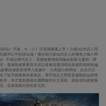
新誅仙》手遊，今（17）日宣佈隆重上市！力邀3位代言人同
玩家們心中的誅仙魂！擔任初代誅仙代言人的傳奇人物小齊
誅仙》手遊品牌代言人，承接經典情節再融合創新元素的《夢
明；靈魂歌姬家家首次於記者會現場演唱由黃俊郎老師改編
仙故事的淒美意境帶入歌曲中；大馬甜心林明禎，此次代言
除了賦予經典角色新風采，舉手投足之間更是盡顯誅仙的情
鉅作，本次更創新推出國際版和社交系統，讓各地玩家能無
流，促進遊戲社群的多元性。