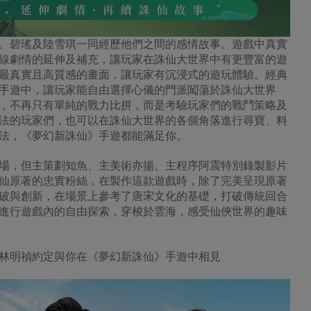
、碧瑤及陸雪琪一同經歷他們之間的感情故事。遊戲中真實
線劇情的延伸及補充，讓玩家在誅仙大世界中有更豐富的遊
最真實且高質感的畫面，讓玩家有沉浸式的遊玩體驗。經典
手遊中，讓玩家能自由選擇心儀的門派闖蕩於誅仙大世界
，不再只有單純的戰力比拼，而是考驗玩家們的戰鬥策略及
法的玩家們，也可以在誅仙大世界的各個角落進行尋寶、料
法，《夢幻新誅仙》手遊都能滿足你。
場，但主策劃知魚、主美術亦揚、主程序阿震特別錄製影片
仙原著的忠實粉絲，在製作這款遊戲時，除了完美呈現原著
破與創新，在場景上參考了唐宋文化的基礎，打破傳統回合
進行遊戲內的自由探索，穿梭於雲海，感受仙俠世界的趣味
林明禎約定與你在《夢幻新誅仙》手遊中相見