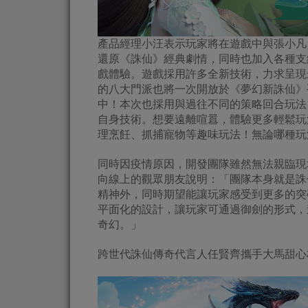
產品經理小汪表示玩家將在遊戲中與張小凡
還原《誅仙》經典劇情，同時也加入各種支
戲體驗。遊戲採用許多全新技術，力求呈現
的八大門派也將一次開放於《夢幻新誅仙》
中！本次也採用與過往不同的策略回合玩法
自身技術。想要遠離喧囂，體驗更多輕鬆玩
理烹飪、抓捕寵物等趣味玩法！無論哪種玩
同時因疫情原因，開發團隊雖然無法親臨現
向線上的觀眾朋友說明：「團隊本身就是誅
精神外，同時期望能讓玩家感受到更多的突
平面化的設計，讓玩家可通過御劍的形式，
奇幻。」
跨世代誅仙傳奇代言人任賢齊攜手大馬甜心