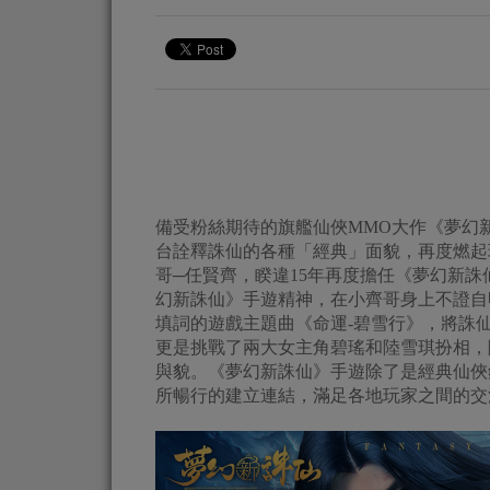
備受粉絲期待的旗艦仙俠MMO大作《夢幻
台詮釋誅仙的各種「經典」面貌，再度燃起
哥─任賢齊，睽違15年再度擔任《夢幻新
幻新誅仙》手遊精神，在小齊哥身上不證自
填詞的遊戲主題曲《命運-碧雪行》，將誅
更是挑戰了兩大女主角碧瑤和陸雪琪扮相，
與貌。《夢幻新誅仙》手遊除了是經典仙俠
所暢行的建立連結，滿足各地玩家之間的交