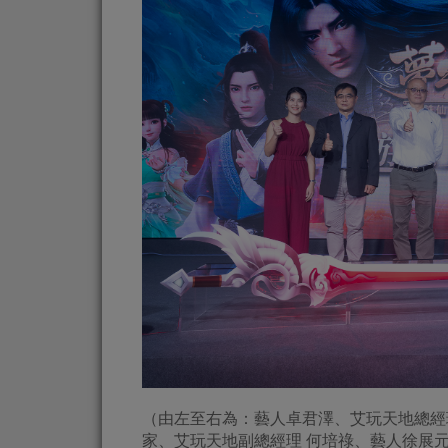
（由左至右為：藝人卓君澤、艾玩天地總經
家、艾玩天地副總經理 何培祿、藝人徐展