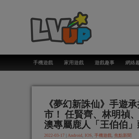
手機遊戲
家用遊戲
遊戲趣事
網絡
《夢幻新誅仙》手遊承
市！ 任賢齊、林明禎
澳專屬鹿人「王伯伯」
2022-03-17
|
Android
,
IOS
,
手機遊戲
,
焦點新聞