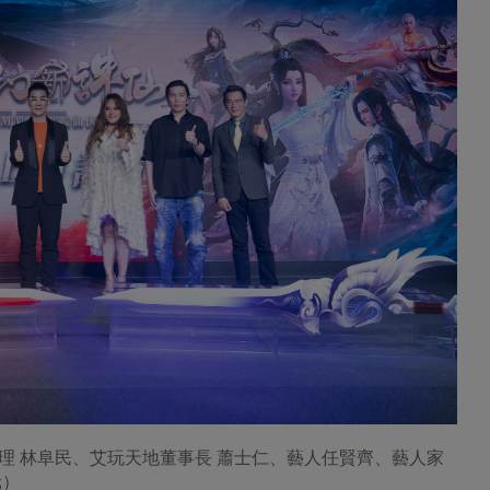
理 林阜民、艾玩天地董事長 蕭士仁、藝人任賢齊、藝人家
元）