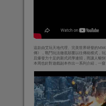
這款由艾玩天地代理、完美世界研發的MM
傳》，戰鬥玩法徹底顛覆以往傳統模式，玩
且爆發力十足的新式武學連招，而讓人暢快
本周也針對遊戲副本作出一系列介紹，一窺《