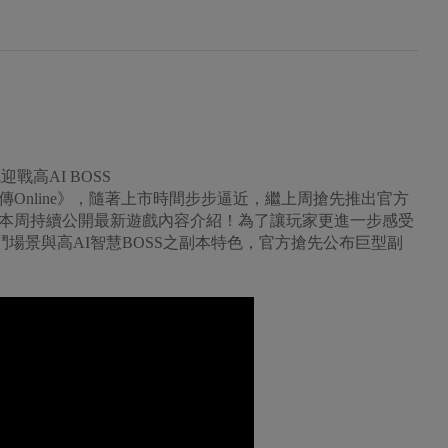
戰高AI BOSS
傳Online》，隨著上市時間步步逼近，繼上周搶先推出官方
本周持續公開最新遊戲內容介紹！為了讓玩家更進一步感受
戰鬥場景與高AI智慧BOSS之副本特色，官方搶先公布巨型副