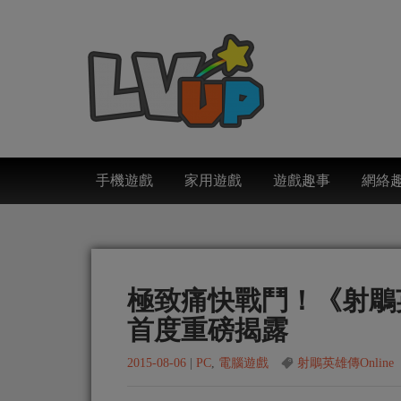
手機遊戲
家用遊戲
遊戲趣事
網絡
極致痛快戰鬥！《射鵰英
首度重磅揭露
2015-08-06
|
PC
,
電腦遊戲
射鵰英雄傳Online