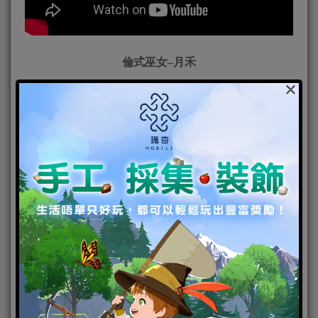
倫式巫女–月禾
×
閒適午後–調香師