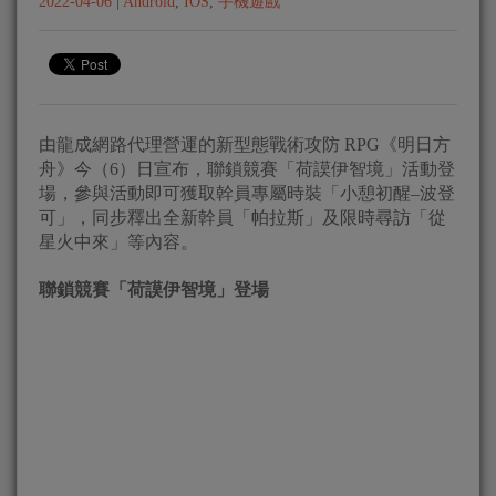
2022-04-06
|
Android
,
IOS
,
手機遊戲
由龍成網路代理營運的新型態戰術攻防 RPG《明日方
舟》今（6）日宣布，聯鎖競賽「荷謨伊智境」活動登
場，參與活動即可獲取幹員專屬時裝「小憩初醒–波登
可」，同步釋出全新幹員「帕拉斯」及限時尋訪「從
星火中來」等內容。
聯鎖競賽「荷謨伊智境」登場