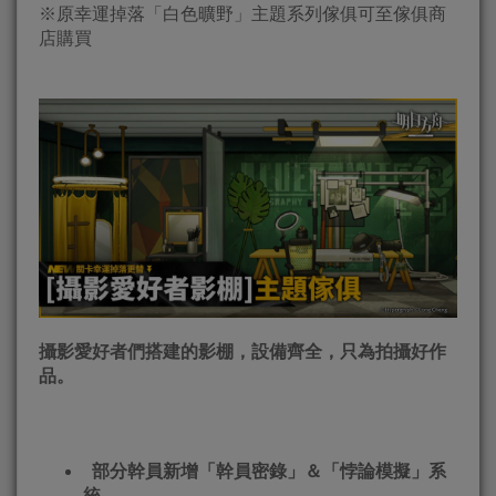
※原幸運掉落「白色曠野」主題系列傢俱可至傢俱商
店購買
攝影愛好者們搭建的影棚，設備齊全，只為拍攝好作
品。
部分幹員新增「幹員密錄」＆「悖論模擬」系
統