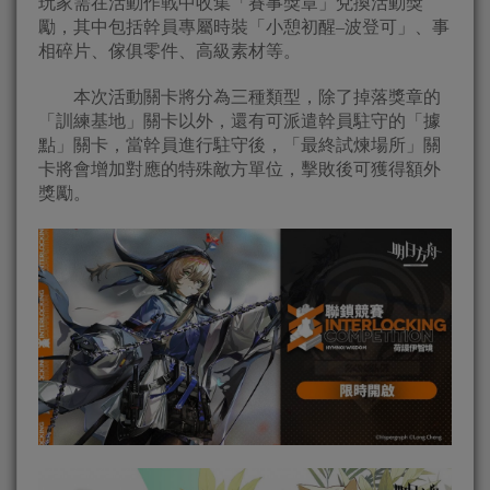
玩家需在活動作戰中收集「賽事獎章」兌換活動獎
勵，其中包括幹員專屬時裝「小憩初醒–波登可」、事
相碎片、傢俱零件、高級素材等。
本次活動關卡將分為三種類型，除了掉落獎章的
「訓練基地」關卡以外，還有可派遣幹員駐守的「據
點」關卡，當幹員進行駐守後，「最終試煉場所」關
卡將會增加對應的特殊敵方單位，擊敗後可獲得額外
獎勵。