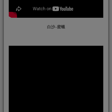
白沙–蜜蠟