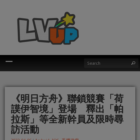
《明日方舟》聯鎖競賽「荷
謨伊智境」登場 釋出「帕
拉斯」等全新幹員及限時尋
訪活動