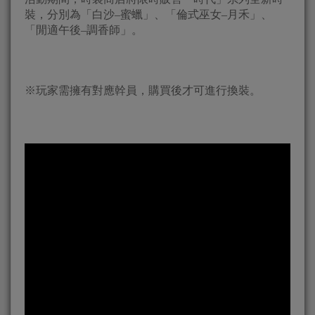
裝，分別為「白沙–蜜蠟」、「倫式巫女–月禾」、
「閒適午後–調香師」。
※玩家需擁有對應幹員，購買後才可進行換裝。