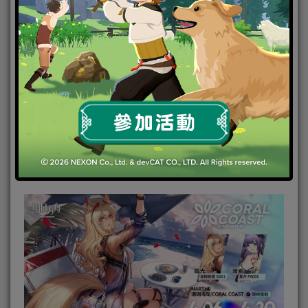
「珊瑚海岸」系列時裝–限時復刻
活動時間：4 月 6 日 16：00～4 月 20 日 03：59
活動期間，時裝商店將限時販售「珊瑚海岸」系列復
刻時裝，分別為「璨陽朝露 SD01–臨光」、「夏
卉 FA008–暗索」。