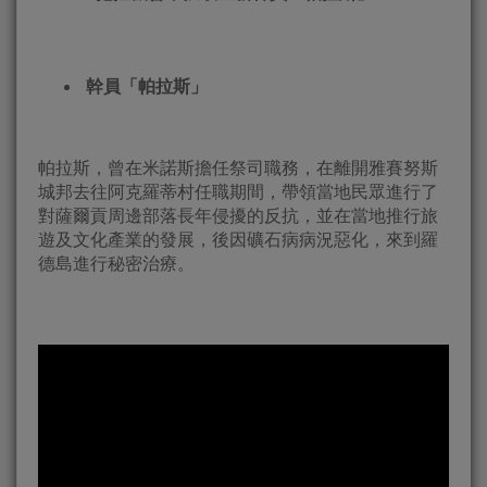
幹員「帕拉斯」
帕拉斯，曾在米諾斯擔任祭司職務，在離開雅賽努斯
城邦去往阿克羅蒂村任職期間，帶領當地民眾進行了
對薩爾貢周邊部落長年侵擾的反抗，並在當地推行旅
遊及文化產業的發展，後因礦石病病況惡化，來到羅
德島進行秘密治療。