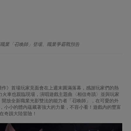
職業「召喚師」登場、職業爭霸戰預告
宗續作》首場玩家見面會在上週末圓滿落幕，感謝玩家們的熱
力火車也親臨現場，演唱遊戲主題曲〈相信奇蹟〉並與玩家
）開放全新職業光影雙法的能力者「召喚師」，在可愛的外
，小小的體內蘊藏著強大的力量，不容小看！遊戲內的豐富
在奇蹟大陸冒險！