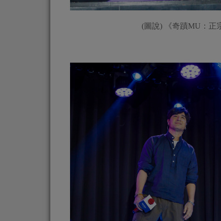
(圖說) 《奇蹟MU：正宗