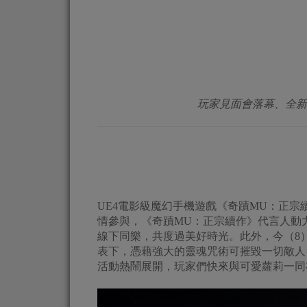
玩家見面會落幕、全新
UE4電影級魔幻手機遊戲《奇蹟MU：正
情參與，《奇蹟MU：正宗續作》代言人動
線下同樂，共度過美好時光。此外，今（8
表下，憑藉強大的靈魂咒術可摧毀一切敵人
活動熱鬧展開，玩家們快來與可愛蘿莉一同