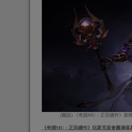
(圖說) 《奇蹟MU：正宗續作》
《奇蹟MU：正宗續作》玩家見面會圓滿落