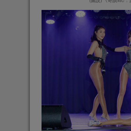
(圖說) 《奇蹟MU