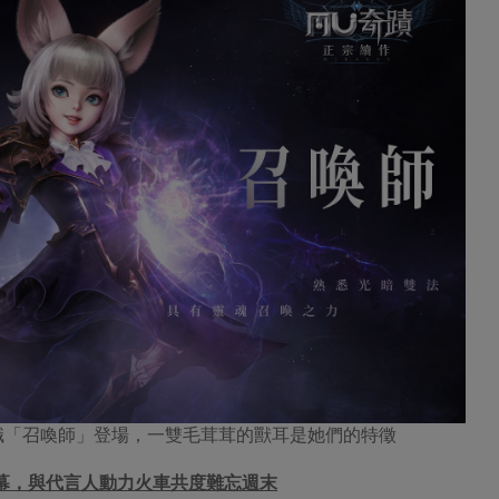
新職「召喚師」登場，一雙毛茸茸的獸耳是她們的特徵
幕，與代言人動力火車共度難忘週末