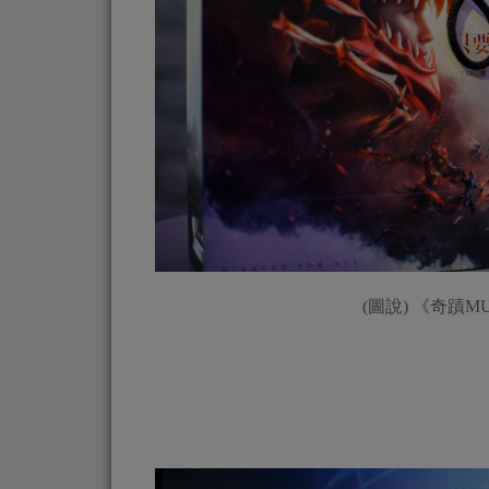
(圖說) 《奇蹟