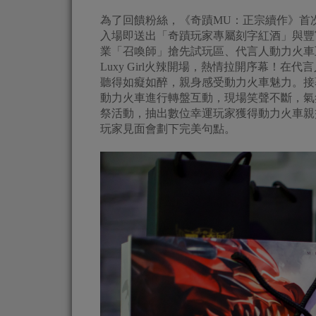
為了回饋粉絲，《奇蹟MU：正宗續作》首
入場即送出「奇蹟玩家專屬刻字紅酒」與豐富
業「召喚師」搶先試玩區、代言人動力火車
Luxy Girl火辣開場，熱情拉開序幕！
聽得如癡如醉，親身感受動力火車魅力。接
動力火車進行轉盤互動，現場笑聲不斷，氣
祭活動，抽出數位幸運玩家獲得動力火車親
玩家見面會劃下完美句點。