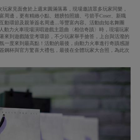
次玩家見面會於上週末圓滿落幕，現場邀請眾多玩家同樂，
周邊，更有精緻小點、翅膀拍照牆、弓箭手Coser、新職
互動環節及親筆簽名周邊…等豐富內容。活動由知名舞團
在代言人動力火車現場演唱遊戲主題曲〈相信奇蹟〉時，現場玩家
著來到遊戲隨堂考環節，不少玩家舉手搶答，上台與活潑的
氛一度來到最高點！活動的最後，由動力火車進行奇蹟感謝
簽鋼杯與官方驚喜大禮包，最後在全體玩家大合照，為此次