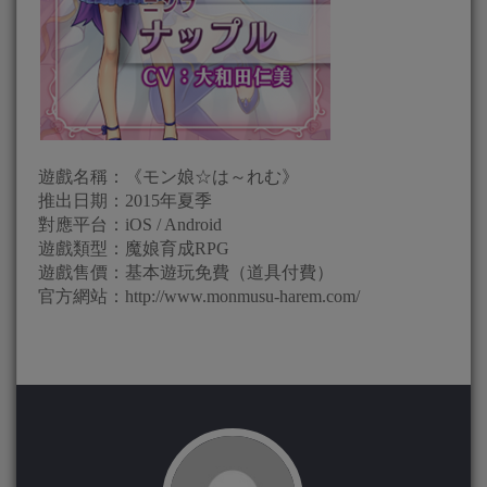
遊戲名稱：《モン娘☆は～れむ》
推出日期：2015年夏季
對應平台：iOS / Android
遊戲類型：魔娘育成RPG
遊戲售價：基本遊玩免費（道具付費）
官方網站：http://www.monmusu-harem.com/