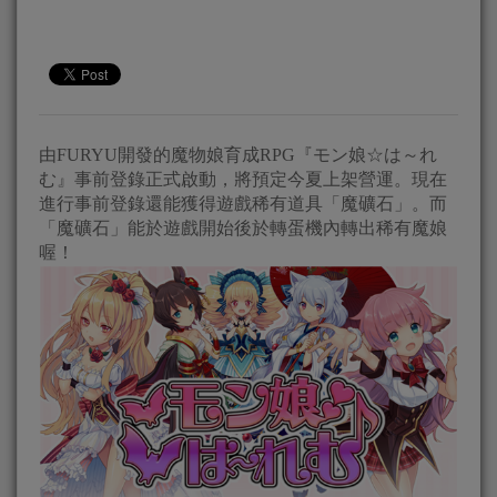
由FURYU開發的魔物娘育成RPG『モン娘☆は～れ
む』事前登錄正式啟動，將預定今夏上架營運。現在
進行事前登錄還能獲得遊戲稀有道具「魔礦石」。而
「魔礦石」能於遊戲開始後於轉蛋機內轉出稀有魔娘
喔！