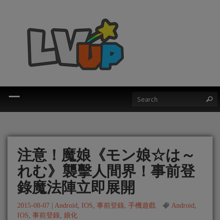
注意！魔娘《モン娘☆は～
れむ》襲擊人間界！事前登
錄魔法陣立即展開
2015-08-07
|
Android
,
IOS
,
事前登錄
,
手機遊戲
Android
,
IOS
,
事前登錄
,
娘化