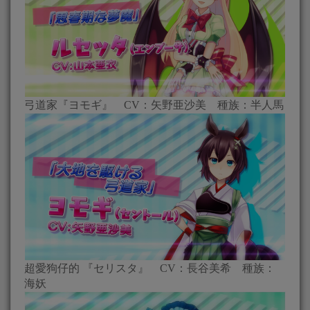
弓道家『ヨモギ』 CV：矢野亜沙美 種族：半人馬
超愛狗仔的 『セリスタ』 CV：長谷美希 種族：
海妖