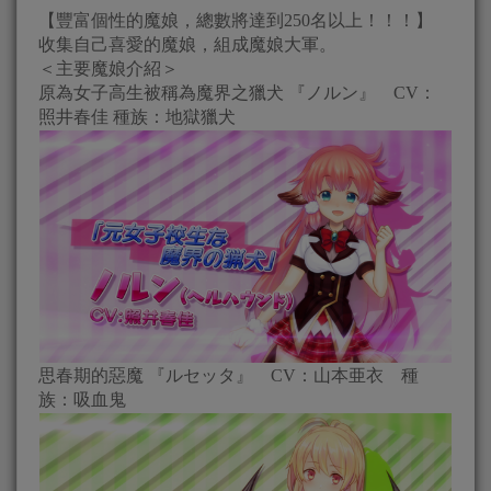
【豐富個性的魔娘，總數將達到250名以上！！！】
收集自己喜愛的魔娘，組成魔娘大軍。
＜主要魔娘介紹＞
原為女子高生被稱為魔界之獵犬 『ノルン』 CV：
照井春佳 種族：地獄獵犬
思春期的惡魔 『ルセッタ』 CV：山本亜衣 種
族：吸血鬼