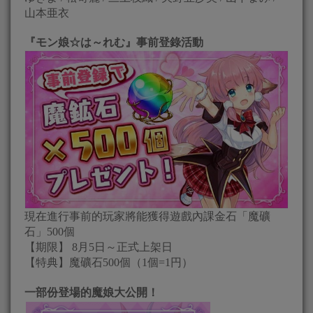
山本亜衣
『モン娘☆は～れむ』事前登錄活動
現在進行事前的玩家將能獲得遊戲內課金石「魔礦
石」500個
【期限】 8月5日～正式上架日
【特典】魔礦石500個（1個=1円）
一部份登場的魔娘大公開！