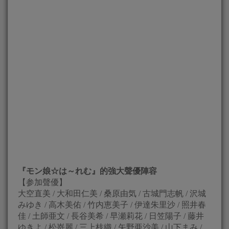
『モン娘☆は～れむ』的強大聲優陣容
【参加聲優】
大空直美 / 大和田仁美 / 桑原由気 / 古城門志帆 / 沢城
みゆき / 高木美佑 / 竹内恵美子 / 伊達朱里沙 / 照井春
佳 / 土師亜文 / 長谷美希 / 早瀬莉花 / 日笠陽子 / 藤井
ゆきよ / 松嵜麗 / 三上枝織 / 矢野亜沙美 / 山下まみ /