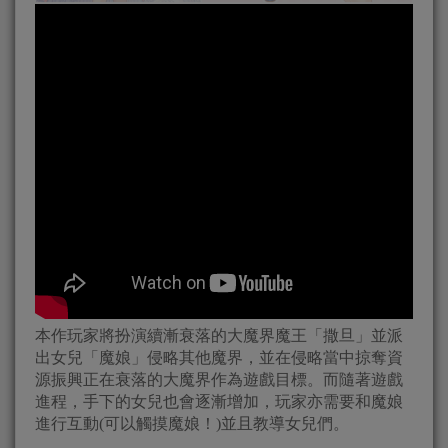
本作玩家將扮演續漸衰落的大魔界魔王「撒旦」並派
出女兒「魔娘」侵略其他魔界，並在侵略當中掠奪資
源振興正在衰落的大魔界作為遊戲目標。而隨著遊戲
進程，手下的女兒也會逐漸增加，玩家亦需要和魔娘
進行互動(可以觸摸魔娘！)並且教導女兒們。