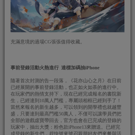
充滿意境的過場CG張張值得收藏。
事前登錄活動火熱進行 達標加碼抽iPhone
隨著首次封測的告一段落，《花亦山心之月》在日前
已經展開的事前登錄活動，也正如火如荼的進行中。
在玩家們的熱情支持下，現在已經完成報名的書院新
生，已經達到10萬人門檻，專屬頭相框已經到手了！
當然來報名的新生越多，可以領到的開學禮也就越豐
盛，只要達到最高門檻50萬人，不僅可以讓學員們把
全部的遊戲虛寶帶回去，官方也會在已完成的登錄的
玩家中，抽出大獎：粉色款iPhone13來贈送。已經完
成登錄的新生們，趕快號來號召親朋好友們來餐與活