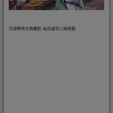
沉浸華美古風書院
結交盛世人物美顏