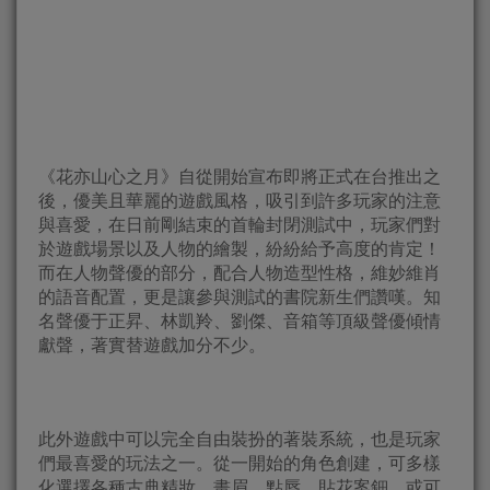
《花亦山心之月》自從開始宣布即將正式在台推出之
後，優美且華麗的遊戲風格，吸引到許多玩家的注意
與喜愛，在日前剛結束的首輪封閉測試中，玩家們對
於遊戲場景以及人物的繪製，紛紛給予高度的肯定！
而在人物聲優的部分，配合人物造型性格，維妙維肖
的語音配置，更是讓參與測試的書院新生們讚嘆。知
名聲優于正昇、林凱羚、劉傑、音箱等頂級聲優傾情
獻聲，著實替遊戲加分不少。
此外遊戲中可以完全自由裝扮的著裝系統，也是玩家
們最喜愛的玩法之一。從一開始的角色創建，可多樣
化選擇各種古典精妝，畫眉、點唇、貼花案鈿，或可