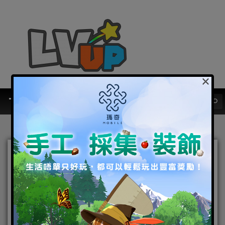
×
最新世界觀影片釋出！ 沉浸
式劇情手遊《花亦山心之
月》 事前登錄火熱進行中
2022-04-22
|
Android
,
IOS
,
手機遊戲
,
焦點新聞