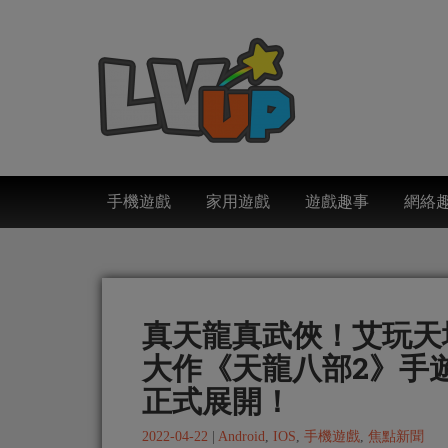
手機遊戲
家用遊戲
遊戲趣事
網絡
真天龍真武俠！艾玩天
大作《天龍八部2》手
正式展開！
2022-04-22
|
Android
,
IOS
,
手機遊戲
,
焦點新聞