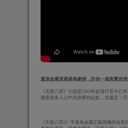
還原金庸原著經典劇情，許你一個真實武俠
《天龍八部》小說從1963年起發行至今已
都是很多人心中武俠夢的起點，也奠定《天
《天龍八部2》手遊為金庸正版授權的全新