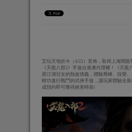
艾玩天地於今（4/22）宣佈，取得上海閱
《天龍八部2》手遊台港澳代理權！《天龍
原江湖兒女的熱血情義，體驗喬峰、段譽、
輕功進行戰鬥的武俠手遊，讓玩家體驗全新
成預約即可獲得絕美時裝!