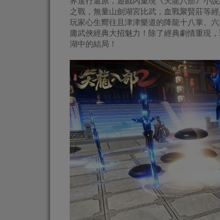
界進行還原，遊戲內重現《天龍八部》小說
之戰，無量山劍湖宮比武，血戰聚賢莊等經
玩家心生嚮往且津津樂道的降龍十八掌、六
庸武俠經典大招魅力！除了經典劇情重現，
湖中的結局！