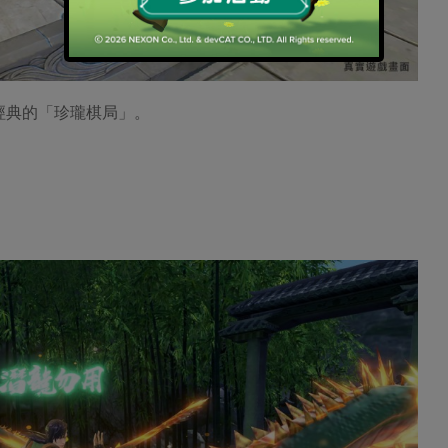
經典的「珍瓏棋局」。