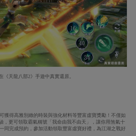
在《天龍八部2》手遊中真實還原。
可獲得高雅別緻的時裝與強化材料等豐富虛寶獎勵！不僅如
測驗，更可領取霸氣稱號「我命由我不由天」，讓你用煞氣十
一同完成預約，參加活動領取豐富虛寶好禮，為江湖之戰好