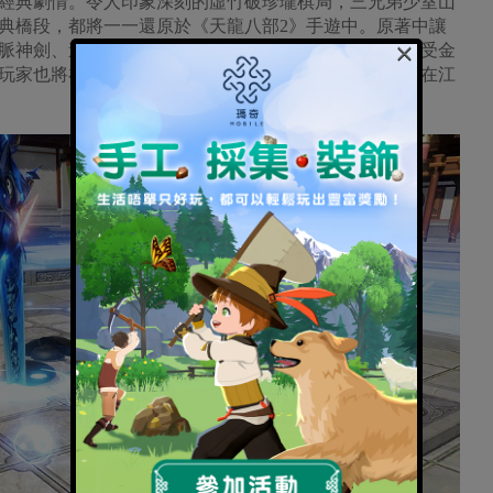
經典劇情。令人印象深刻的虛竹破珍瓏棋局，三兄弟少室山
典橋段，都將一一還原於《天龍八部2》手遊中。原著中讓
×
脈神劍、逍遙派的北冥神功，也將讓玩家身歷其境並感受金
玩家也將在遊戲中寫下屬於自己的江湖傳奇，決定自身在江