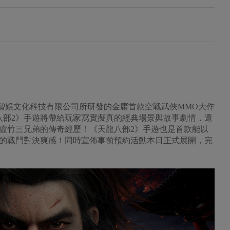
龍智娛文化科技有限公司所研發的金庸首款空戰武俠MMO大作
八部2》手遊將帶給玩家寫實擬真的經典場景與故事劇情，還
虛竹三兄弟的傳奇經歷！《天龍八部2》手遊也是首款能以
的戰鬥對決爽感！同時宣佈事前預約活動本日正式展開，完