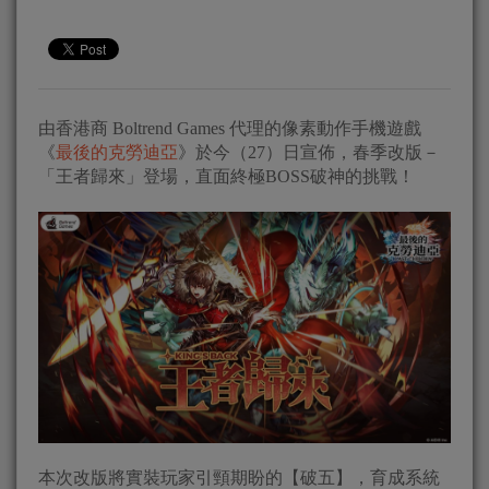
由香港商 Boltrend Games 代理的像素動作手機遊戲
《
最後的克勞迪亞
》於今（27）日宣佈，春季改版－
「王者歸來」登場，直面終極BOSS破神的挑戰！
本次改版將實裝玩家引頸期盼的【破五】，育成系統