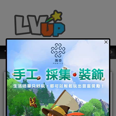
×
《最後的克勞迪亞》春季改
版「王者歸來」登場 直面終
極BOSS破神的挑戰！
2022-04-27
|
Android
,
IOS
,
手機遊戲
,
焦點新聞