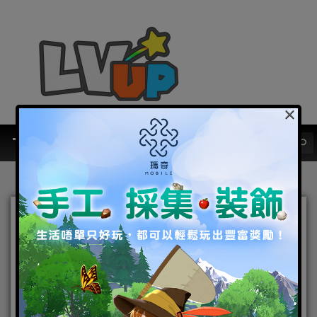
×
《魔導少年：力量覺醒》釋
出「死亡狩獵」全新改版
2022-04-28
|
Android
,
IOS
,
手機遊戲
,
焦點新聞