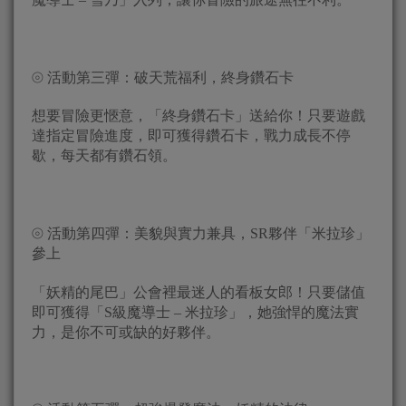
⦾ 活動第三彈：破天荒福利，終身鑽石卡
想要冒險更愜意，「終身鑽石卡」送給你！只要遊戲
達指定冒險進度，即可獲得鑽石卡，戰力成長不停
歇，每天都有鑽石領。
⦾ 活動第四彈：美貌與實力兼具，SR夥伴「米拉珍」
參上
「妖精的尾巴」公會裡最迷人的看板女郎！只要儲值
即可獲得「S級魔導士 – 米拉珍」，她強悍的魔法實
力，是你不可或缺的好夥伴。