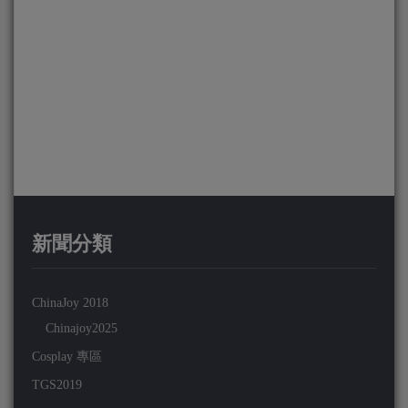
新聞分類
ChinaJoy 2018
Chinajoy2025
Cosplay 專區
TGS2019