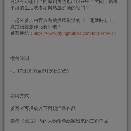
有沒有幻想自己的原創角色也出現在中土大陸，過著
平淡的生活或者參與熱血沸騰的戰鬥？
一起來參加由官方遊戲授權舉辦的《「開戰時刻！」
魔戒繪圖創作比賽》吧！
參賽連結：
https://www.flyingmilktea.com/lotrrisetowar/
徵稿時間
4月17日18:00至6月26日23:59
參與方式
參賽者可投稿以下兩類插畫作品
參考《魔戒》內的人物角色繪製出來的二創作品