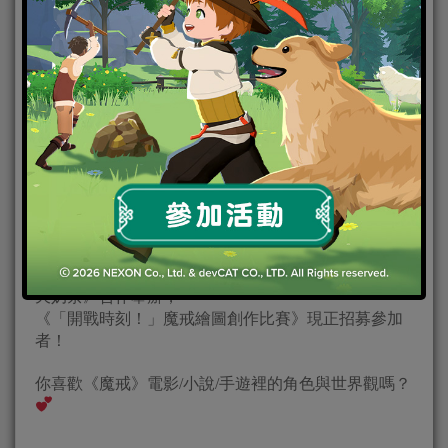
由《魔戒：開戰時刻》與創作平台《Flying Milk Tea 飛
天奶茶》合作舉辦，
《「開戰時刻！」魔戒繪圖創作比賽》現正招募參加
者！
你喜歡《魔戒》電影/小說/手遊裡的角色與世界觀嗎？