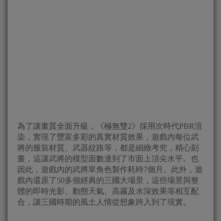
為了讓畫質全面升級，《極無雙2》採用次時代PBR渲
染，實現了豐富多彩的真實材質效果，遊戲內每位武
將的服裝材質、武器紋路等，都是細緻考究，精心刻
畫，這讓武將的模型面數達到了市面上頂尖水平。也
因此，遊戲內的武將單角色製作耗時7個月。此外，遊
戲內還原了50多個經典的三國大場景，這些場景與整
體的即時光影、動態天氣、高霧及水深效果等相互配
合，讓三國時期的風土人情從想象跨入到了現實。