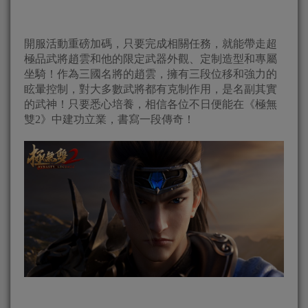
開服活動重磅加碼，只要完成相關任務，就能帶走超
極品武將趙雲和他的限定武器外觀、定制造型和專屬
坐騎！作為三國名將的趙雲，擁有三段位移和強力的
眩暈控制，對大多數武將都有克制作用，是名副其實
的武神！只要悉心培養，相信各位不日便能在《極無
雙2》中建功立業，書寫一段傳奇！