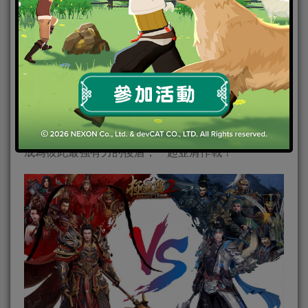
社交全面升級 最高百人即時團戰
要說遊戲內最爽快的內容，就不得不提勢力玩法，在
《極無雙2》中，你可以和志同道合的好友一起組建勢
力，也可以選擇加入其他勢力認識更多朋友。加入勢
力後就能體驗到一系列豐富的玩法，如勢力共建、合
縱連橫、上林宴、魔將來襲、勢力爭霸等，這些玩法
在提供豐厚獎勵的同時，還能加深你和夥伴的羈絆，
成為彼此最強有力的後盾，一起並肩作戰！