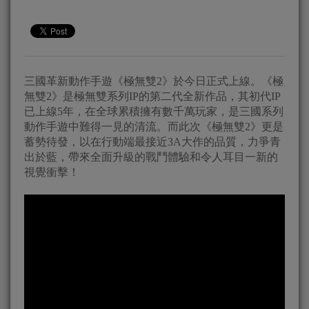
三國革新動作手遊《極無雙2》於今日正式上線。《極
無雙2》是極無雙系列IP的第二代全新作品，其初代IP
已上線5年，在全球累積擁有數千萬玩家，是三國系列
動作手遊中難得一見的清流。而此次《極無雙2》更是
蓄勢待發，以在行動端最接近3A大作的品質，力爭青
出於藍，帶來全面升級的戰鬥體驗和令人耳目一新的
視覺衝擊！