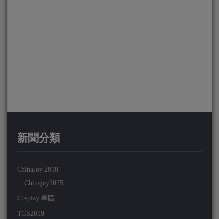
新聞分類
ChinaJoy 2018
Chinajoy2025
Cosplay 專區
TGS2019