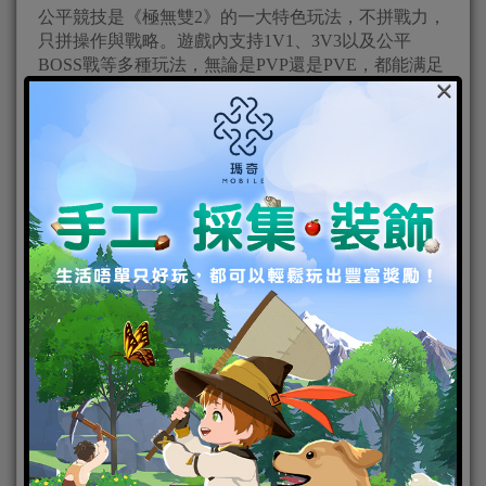
公平競技是《極無雙2》的一大特色玩法，不拼戰力，
只拼操作與戰略。遊戲內支持1V1、3V3以及公平
BOSS戰等多種玩法，無論是PVP還是PVE，都能满足
×
你的喜好。在公平玩法下，所有的戰力資料都會被平
衡到同一水平線，參與的每位玩家都站在同一起點，
發揮才能鬥智鬥勇，只有奮戰到最後一刻，才能揭曉
勝者面紗！