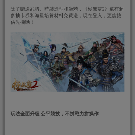
除了贈送武將、時裝造型和坐騎，《極無雙2》還有超
多抽卡券和海量培養材料免費送，現在登入，更能搶
佔先機呦！
玩法全面升級 公平競技，不拼戰力拼操作