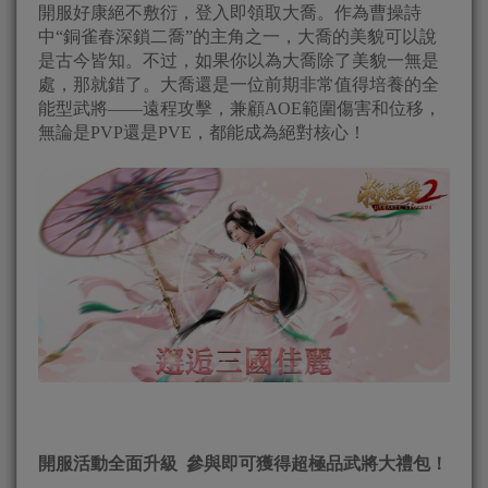
開服好康絕不敷衍，登入即領取大喬。作為曹操詩
中“銅雀春深鎖二喬”的主角之一，大喬的美貌可以說
是古今皆知。不过，如果你以為大喬除了美貌一無是
處，那就錯了。大喬還是一位前期非常值得培養的全
能型武將——遠程攻擊，兼顧AOE範圍傷害和位移，
無論是PVP還是PVE，都能成為絕對核心！
開服活動全面升級
參與即可獲得超極品武將大禮包！