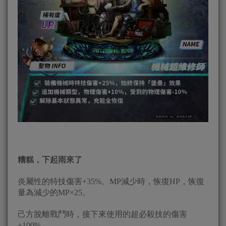
糟糕，下起雨來了
炎屬性的特技傷害+35%。MP減少時，恢復HP，恢復
量為減少的MP×25。
己方脫離戰鬥時，接下來使用的超必殺技的傷害
+100%。