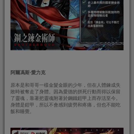
阿爾馮斯·愛力克
原本是和哥哥一樣金髮金眼的少年，但在人體鍊成失
敗時被奪走了身體。因為愛德的拼死行動而得以保留
了靈魂，靠著把靈魂附著於鋼鐵鎧甲上而存活至今。
身體是鎧甲，所以不會感到疲勞和疼痛，但也不能吃
飯和睡覺。