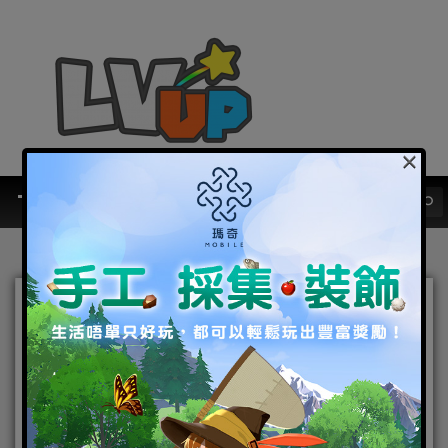
×
《最後的克勞迪亞》x「鋼
之鍊金術師
BROTHERHOOD」聯動正
式公開! 搶先釋出聯動專屬角
色與聖物介紹！