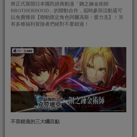
將正式展開日本國民經典動漫「鋼之鍊金術師
BROTHERHOOD」的聯動合作，屆時參與活動還可
以免費獲得【聯動限定角色阿爾馮斯・愛力克】！另
有多種福利冒險者們絕對不要錯過！
不容錯過的三大矚目點