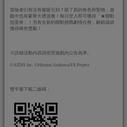
冒險者们有沒有被吸引到？除了新的角色和聖物，遊
戲中也有豪華大禮送噢！每日登入即可獲得「★聯動
扭蛋券」！另有全新的聯動挑戰劇情任務，解鎖成就
獲得稀有獎勵！
※詳細活動內容請依照遊戲內公告為準。
©AIDIS Inc. ©Hiromu Arakawa/FA Project
雙平臺下載二維碼：