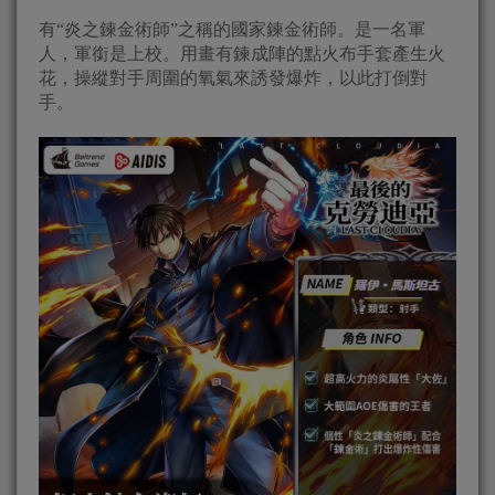
有“炎之鍊金術師”之稱的國家鍊金術師。是一名軍
人，軍銜是上校。用畫有鍊成陣的點火布手套產生火
花，操縱對手周圍的氧氣來誘發爆炸，以此打倒對
手。