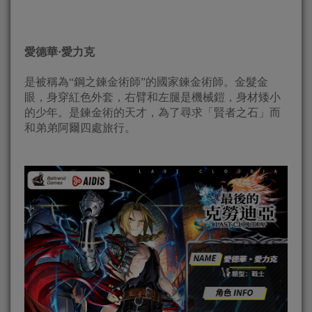
愛德華·愛力克
是被稱為“鋼之鍊金術師”的國家鍊金術師。金髮金
眼，身穿紅色外套，右臂和左腿是機械鎧，身材矮小
的少年。是鍊金術的天才，為了尋求「賢者之石」而
和弟弟阿爾四處旅行。