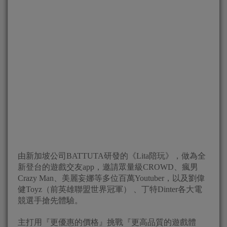
由新加坡公司BATTUTA研發的《Lita陪玩》，做為全
新登台的遊戲交友app，邀請眾量級CROWD、瘋男
Crazy Man、美麗妄娜等多位百萬Youtuber，以及劉偉
健Toyz（前英雄聯盟世界冠軍） 、丁特Dinter各大電
競選手搶先體驗。
主打用『更優惠的價格』挑戰『更高品質的遊戲體