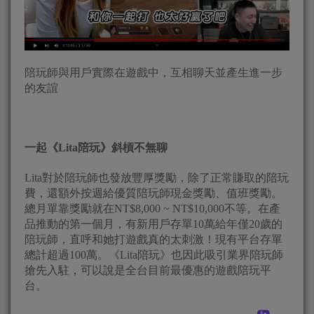
陪玩師與用戶實際在遊戲中，互相聊天並產生進一步
的友誼
一起《Lita陪玩》斜槓不無聊
Lita對於陪玩師也發放豐厚獎勵，除了正常賺取的陪玩
費，還額外按週給優質陪玩師現金獎勵、值班獎勵。
總月單靠獎勵就在NT$8,000 ~ NT$10,000不等。在產
品推動的第一個月，有新用戶存單10萬給年僅20歲的
陪玩師，直呼和她打遊戲真的太刺激！現有平台存單
總計超過100萬。《Lita陪玩》也因此吸引業界陪玩師
搶先入駐，可以說是全台目前最優惠的遊戲陪玩平
台。