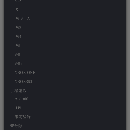
3DS
PC
PS VITA
PS3
PS4
PSP
Wii
Wiiu
XBOX ONE
XBOX360
手機遊戲
Android
IOS
事前登錄
未分類