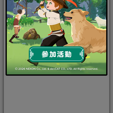
2022-05-11
|
焦點新聞
《Lita陪玩》打造優質的陪玩體驗 知名實況主搶先使
用 友善、有梗、上分 打遊戲不無聊
隊友總是很雷嗎？上分總是卡嗎？《Lita陪玩》給你
好隊友