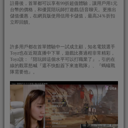
註冊後，首單都可以享有99折超值體驗，讓用戶用1元
台幣的價格，和優質陪玩師打遊戲/語音聊天。更推出
儲值優惠，在網頁版使用信用卡儲值，最高24％折扣
立即回饋。
許多用戶都在首單體驗中一試成主顧，知名電競選手
Toyz也在近期直播中下單，遊戲比賽過程非常精彩，
Toyz說：『陪玩師這個水平可以打職業了』，引的在
線的觀眾怒喊『還不快點簽下來進戰隊』、『螞蟻戰
隊需要他』。