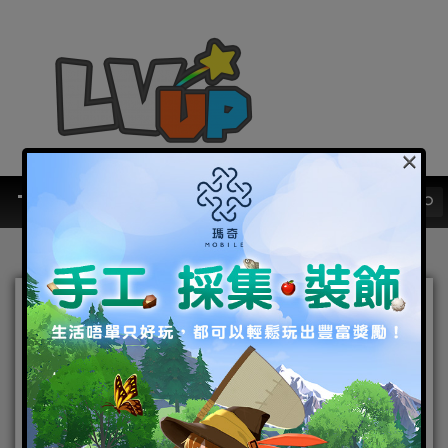
×
《Lita陪玩》打造優質的陪
玩體驗 知名實況主搶先使用
友善、有梗、上分 打遊戲不
無聊