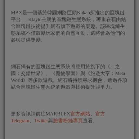
MBX是一個基於韓國網路巨頭Kakao所推出的區塊鏈
平台 — Klaytn主網的區塊鏈生態系統，著重在藉由結
合區塊鏈技術提升網石旗下遊戲的樂趣。該區塊鏈生
態系統不僅鼓勵玩家們的自然互動，還將會為他們的
參與提供獎勵。
網石獨有的區塊鏈生態系統將應用於旗下的《二之
國：交錯世界》、《魔物學園》與《旅遊大亨：Meta
World》等多款遊戲。網石將持續尋求機會，透過各項
結合區塊鏈生態系統的遊戲與技術提升競爭力。
更多資訊請前往MARBLEX
官方網站
、
官方
Telegram
、
Twitter
與
臉書粉絲專頁
查看。