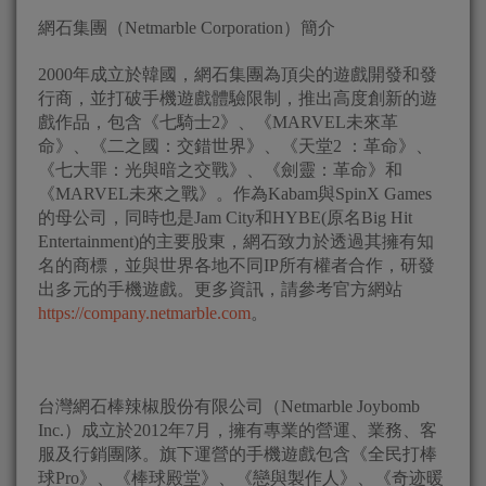
網石集團（Netmarble Corporation）簡介
2000年成立於韓國，網石集團為頂尖的遊戲開發和發
行商，並打破手機遊戲體驗限制，推出高度創新的遊
戲作品，包含《七騎士2》、《MARVEL未來革
命》、《二之國：交錯世界》、《天堂2 ：革命》、
《七大罪：光與暗之交戰》、《劍靈：革命》和
《MARVEL未來之戰》。作為Kabam與SpinX Games
的母公司，同時也是Jam City和HYBE(原名Big Hit
Entertainment)的主要股東，網石致力於透過其擁有知
名的商標，並與世界各地不同IP所有權者合作，研發
出多元的手機遊戲。更多資訊，請參考官方網站
https://company.netmarble.com
。
台灣網石棒辣椒股份有限公司（Netmarble Joybomb
Inc.）成立於2012年7月，擁有專業的營運、業務、客
服及行銷團隊。旗下運營的手機遊戲包含《全民打棒
球Pro》、《棒球殿堂》、《戀與製作人》、《奇迹暖