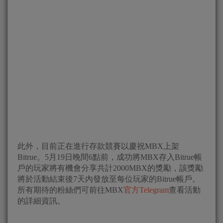
此外，目前正在進行存款競賽以慶祝MBX上架
Bitrue。5月19日晚間6點前，成功將MBX存入Bitrue帳
戶的玩家將有機會分享共計2000MBX的獎勵，該獎勵
將於活動結束後7天內發放至每位玩家的Bitrue帳戶。
所有期待的粉絲們可前往MBX
官方Telegram
查看活動
的詳細資訊。