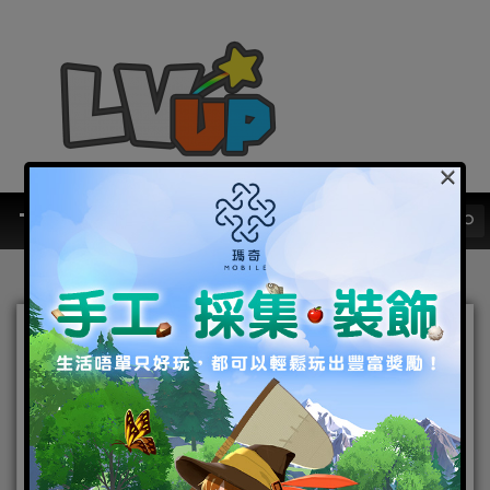
×
擴大全球影響力！ 網石專有
區塊鏈貨幣「MBX」正式上
架Bitrue
2022-05-13
|
手機遊戲
,
焦點新聞