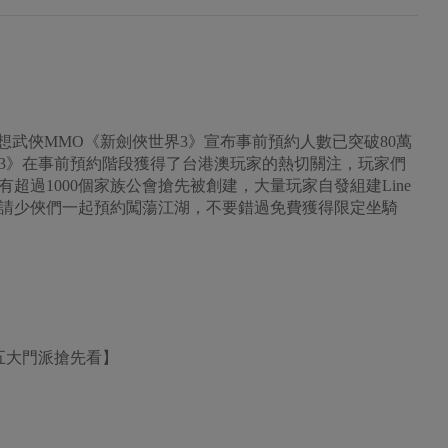
東方幻想武俠MMO《新劍俠世界3》宣布事前預約人數已突破80萬
3》在事前預約階段獲得了台港澳玩家的熱切關注，玩家們
超過1000個家族公會搶先被創建，大量玩家自發組建Line
請少俠們一起預約闖蕩江湖，不要錯過免費獲得限定坐騎
五大門派搶先看】