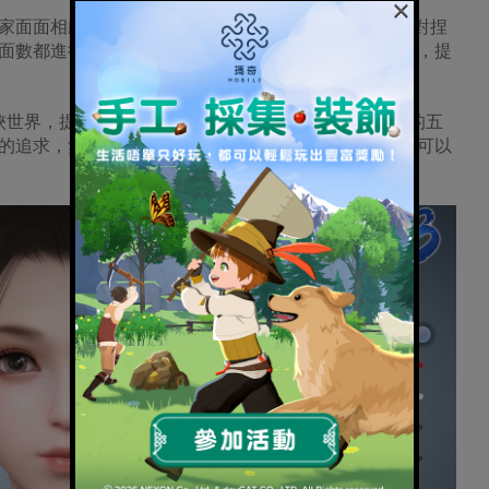
×
家面面相覷。《新劍俠世界3》透過次時代3D引擎技術對捏
面數都進行提升，重繪肌理以模擬更加真實的皮膚質感，提
俠世界，提供超過百種捏臉數據可隨心訂製。自由調節的五
的追求，無論是小家碧玉、傲嬌御姐或是英姿颯爽，都可以