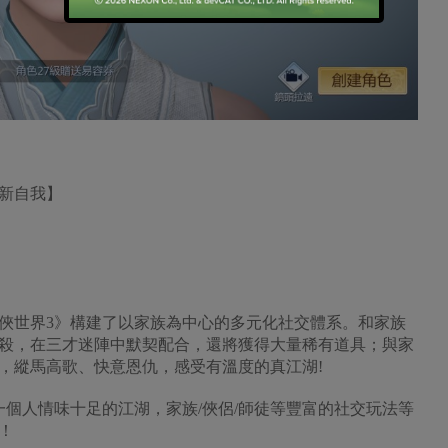
俠新自我】
俠世界3》構建了以家族為中心的多元化社交體系。和家族
殺，在三才迷陣中默契配合，還將獲得大量稀有道具；與家
，縱馬高歌、快意恩仇，感受有溫度的真江湖!
一個人情味十足的江湖，家族/俠侶/師徒等豐富的社交玩法等
！