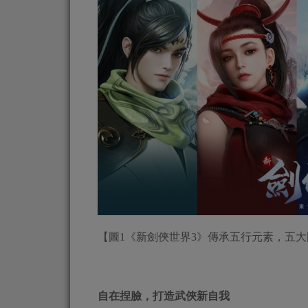
【圖1《新劍俠世界3》傳承五行元素，五
自在捏臉，打造武俠新自我