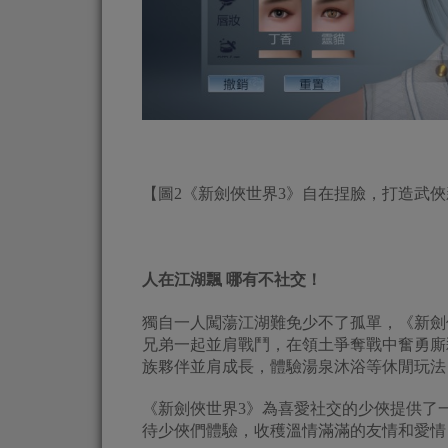
【圖2《新劍俠世界3》自在捏臉，打造武
人在江湖飄
哪有不社交！
獨自一人闖蕩江湖難免少不了孤單，《新劍
兄弟一起並肩戰鬥，在領土爭奪戰中奮勇廝
族夥伴並肩成長，體驗湯泉沐浴等休閒玩法
《新劍俠世界3》為喜愛社交的少俠提供了
待少俠們體驗，收穫溫情滿滿的友情和愛情