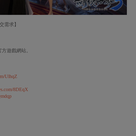
社交需求】
官方遊戲網站。
com/UlhqZ
mes.com/8DEqX
/Qmdqp