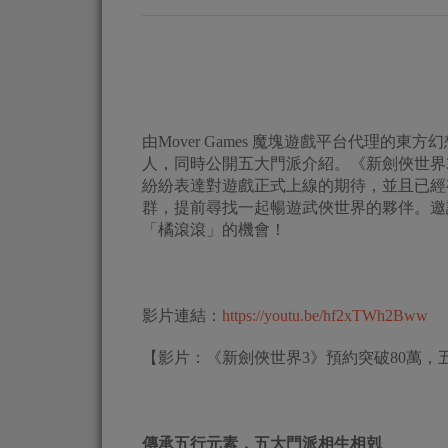
由Mover Games 魔塊遊戲平台代理的
人，同時公開五大門派介紹。《新劍俠世界
紛紛表達對遊戲正式上線的期待，並且已經有
群，提前尋找一起暢遊武俠世界的夥伴。邀
「橘滾滾」的機會！
影片連結：
https://youtu.be/hf2xTWh2Bww
【影片：《新劍俠世界3》預約突破80萬，
傳承五行元素，五大門派
相生相剋