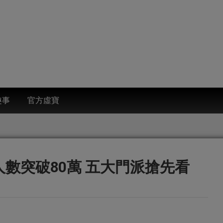
趣事
官方虛寶
數突破80萬 五大門派搶先看