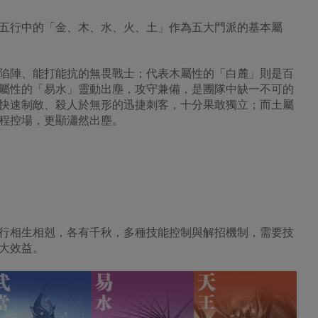
五行中的「金、木、水、火、土」作為五大門派的基本屬
陷陣、能打能抗的無畏戰士；代表木屬性的「白麓」則是百
屬性的「易水」靈動出塵，攻守兼備，是團隊中缺一不可的
快速制敵、殺人於無形的迅捷刺客，十分果敢獨立；而土屬
程控場，更顯瀟然出塵。
行相生相剋，各有千秋，多種技能控制與解招機制，需要技
大效益。