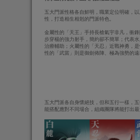
五大門派性格各自鮮明，職業定位明確，以
性，打造相生相剋的門派特色。
金屬性的「天王」手持長槍氣宇非凡，衝鋒
步穿楊的強力射手，簡約卻不簡單；代表水
治療輔助；火屬性的「天忍」近戰神勇，是
性的「武當」則是御劍佈陣、極為強勢的遠
五大門派各自身懷絕技，但和五行一樣，五
能搭配應對不同場合，組織團隊將能打出最