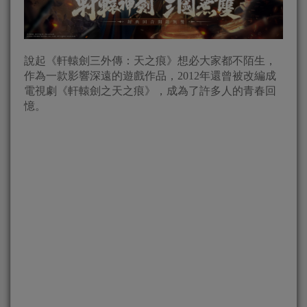
說起《軒轅劍三外傳：天之痕》想必大家都不陌生，
作為一款影響深遠的遊戲作品，2012年還曾被改編成
電視劇《軒轅劍之天之痕》，成為了許多人的青春回
憶。