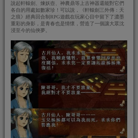
說起軒轅劍、煉妖壺、神農鼎等上古神器還能對它們
各自的用處如數家珍！可以說，《軒轅劍三外傳：天
之痕》經典回合制RPG遊戲在玩家心目中留下了濃墨
重彩的身影，是青春也是情懷，營造了一個讓大眾沈
浸至今的仙俠夢。