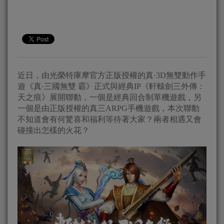
近日，由光榮特庫摩官方正版授權的真·3D無雙動作手
遊《真·三國無雙 霸》正式與經典IP《軒轅劍三外傳：
天之痕》展開聯動，一個是經典回合制單機遊戲，另
一個是由正版授權的真三ARPG手機遊戲，本次聯動
不知道會有何驚喜和福利等待著大家？兩者相遇又會
碰撞出怎樣的火花？