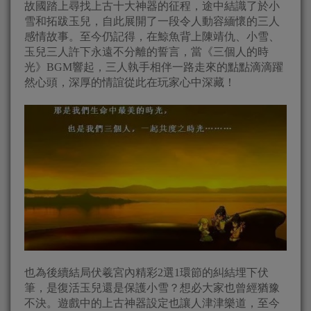
故國踏上尋找上古十大神器的征程，途中結識了於小
雪和拓跋玉兒，自此展開了一段令人動容緬懷的三人
感情故事。至今仍記得，在鯨魚背上陳靖仇、小雪、
玉兒三人許下永遠不分離的誓言，當《三個人的時
光》BGM響起，三人執手相伴一路走來的點點滴滴躍
然心頭，深厚的情誼從此在玩家心中深藏！
也為後續結局伏羲宮內精彩2選1環節的糾結埋下伏
筆，是復活玉兒還是保護小雪？想必大家也曾經猶豫
不決。遊戲中的上古神器設定也讓人津津樂道，至今