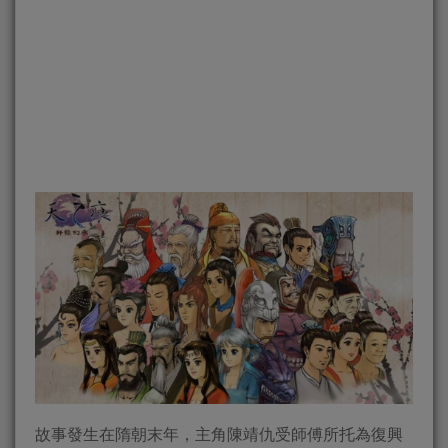
故事發生在隋朝末年，主角陳靖仇受師傅所托為復興