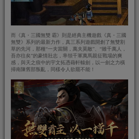
而《真・三國無雙 霸》則是經典主機遊戲《真・三國
無雙》系列的最新力作，真三系列遊戲開創了無雙割
草的先河，那種“一夫當關，萬夫莫敵”、“雖千萬人，
吾亦往矣”的豪情壯志，率領千軍萬馬親征戰場的爽
感，與天之痕中的宇文拓憑藉軒轅劍，以一劍之力橫
掃南陳舊部叛亂，同樣令人欲罷不能！