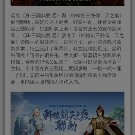
這次《真·三國無雙 霸》與《軒轅劍三外傳：天之痕》
展開聯動，當經典遇上經典，軒轅神劍、神霄金圈降
臨三國戰場，好戲即將上演！從官方放出的宣傳圖來
看，《真·三國無雙 霸》參考了《軒轅劍三外傳：天之
痕》遊戲中的服裝造型，以宇文拓、於小雪遊戲形象
為藍本，衍生設計了司馬師、蔡文姬聯動冠服。當司
馬師換上這身古銅長袍，蔡文姬一襲藍裙白發飄飄的
模樣，青春的記憶又回來了。玩家可以親自操控著宇
文拓、于小雪在真三戰場上展開廝殺，一招一式一開
一合間，記憶中的形象與眼前瀟灑利落的人物所重
合，更能給人強烈的人物代入感。