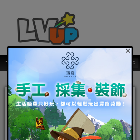
×
赤貫劃破時空 劍指真三國無
雙 《真·三國無雙 霸》與
《軒轅劍三外傳：天之痕》
正式展開聯動特別企劃！