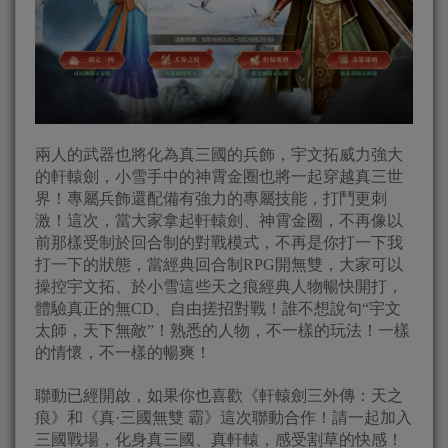
兩人的武器也將化為真三國的兵飾，宇文拓威力強大
的軒轅劍，小雪手中的神霄金圈也將一起穿越真三世
界！專屬兵飾還配備有強力的專屬技能，打鬥更刺
激！這次，當大家拿起軒轅劍、神霄金圈，不再像以
前那樣受制於回合制的對戰模式，不再是你打一下我
打一下的狀態，當經典回合制RPG開無雙，大家可以
操控宇文拓、於小雪這些天之痕經典人物暢快開打，
體驗真正的無CD、自由搓招對戰！誰不想說句“宇文
太師，天下無敵”！熟悉的人物，不一樣的玩法！一樣
的情懷，不一樣的暢爽！
聯動已經開啟，如果你也喜歡《軒轅劍三外傳：天之
痕》和《真·三國無雙 霸》這次聯動合作！請一起加入
三國戰場，化身真三國、真軒轅，感受割草的快感！