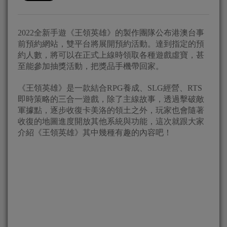
2022全新手遊《王領英雄》的製作團隊公布港澳台事
前預約網站，雙平台將展開預約活動。達到指定的預
約人數，將可以在正式上線時領取各種遊戲虛寶，甚
至能參加抽獎活動，把獎品手機帶回家。
《王領英雄》是一款結合RPG養成、SLG經營、RTS
即時策略的三合一遊戲，除了主線故事，透過擊破敵
軍據點，逐步收復卡美洛的領土之外，玩家也會隨著
收復的地圖進度開放其他系統與功能，這次就跟大家
介紹《王領英雄》其中幾種有趣的內容吧！