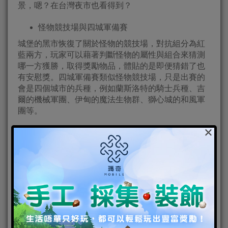
景，嗯？在台灣夜市也看得到？
怪物競技場與四城軍備賽
城堡的黑市恢復了關於怪物的競技場，對抗組分為紅
藍兩方，玩家可以藉著判斷怪物的屬性與組合來猜測
哪一方獲勝，取得獎勵物品，體貼的是即便猜錯了也
有安慰獎。四城軍備賽類似怪物競技場，只是出賽的
會是四個城市的兵種，例如蘭斯洛特的騎士兵種、吉
爾的機械軍團、伊甸的魔法生物群、獅心城的和風軍
團等。
×