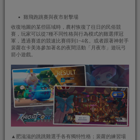
雞飛跑跳賽與夜市射擊場
收復地圖的某些區域時，農村恢復了往日的民俗競
賽，玩家可以從7種不同性格與行為模式的雞選擇冠
軍，透過賽道的競速比賽得到1~4名。或者跟著神射手
裴蘿在卡美洛參加著名的夜間活動「月夜市」遊玩弓
箭小遊戲。
▲肥滋滋的跳跳雞選手各有獨特性格；裴蘿的練習場