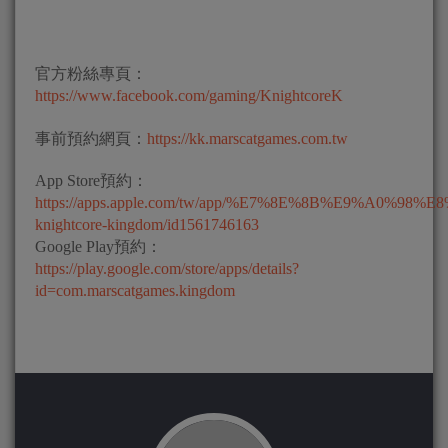
官方粉絲專頁：
https://www.facebook.com/gaming/KnightcoreK
事前預約網頁：
https://kk.marscatgames.com.tw
App Store預約：
https://apps.apple.com/tw/app/%E7%8E%8B%E9%A0%98
knightcore-kingdom/id1561746163
Google Play預約：
https://play.google.com/store/apps/details?
id=com.marscatgames.kingdom