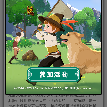
極光深隧與潛水艇闖孤島
極光深隧位於極光聖所的深處，玩家必須守護聖所的
核心，擊退各種體型、種族的怪物。考驗著玩家對於
種族與體型的相剋能力，共有200層讓玩家挑戰。而潛
水艇系統則是玩家結交好友互相贈送冒險點數，這些
點數可以用來探索大海中央的孤島，共有30層，每一
層有七個房間可供探索，越往深處可以拿到的寶物越