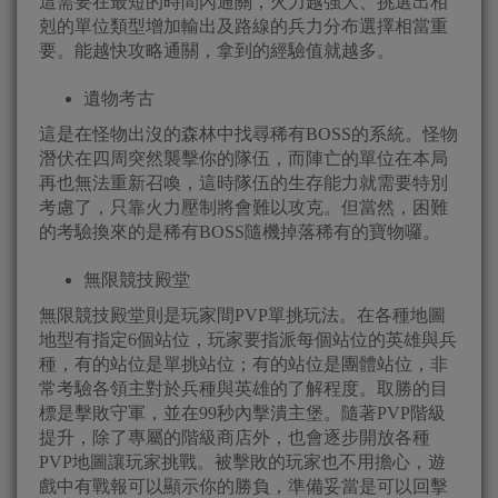
這需要在最短的時間內通關，火力越強大、挑選出相
剋的單位類型增加輸出及路線的兵力分布選擇相當重
要。能越快攻略通關，拿到的經驗值就越多。
遺物考古
這是在怪物出沒的森林中找尋稀有BOSS的系統。怪物
潛伏在四周突然襲擊你的隊伍，而陣亡的單位在本局
再也無法重新召喚，這時隊伍的生存能力就需要特別
考慮了，只靠火力壓制將會難以攻克。但當然，困難
的考驗換來的是稀有BOSS隨機掉落稀有的寶物囉。
無限競技殿堂
無限競技殿堂則是玩家間PVP單挑玩法。在各種地圖
地型有指定6個站位，玩家要指派每個站位的英雄與兵
種，有的站位是單挑站位；有的站位是團體站位，非
常考驗各領主對於兵種與英雄的了解程度。取勝的目
標是擊敗守軍，並在99秒內擊潰主堡。隨著PVP階級
提升，除了專屬的階級商店外，也會逐步開放各種
PVP地圖讓玩家挑戰。被擊敗的玩家也不用擔心，遊
戲中有戰報可以顯示你的勝負，準備妥當是可以回擊