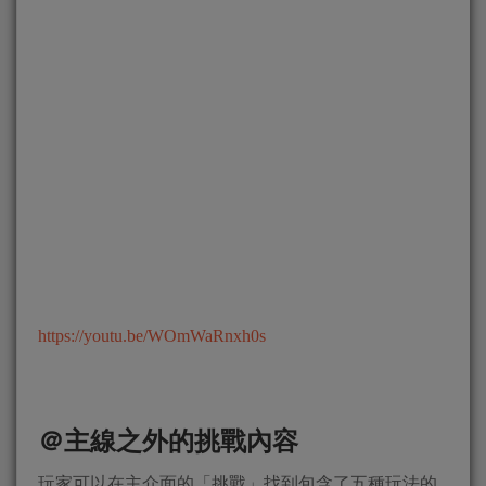
https://youtu.be/WOmWaRnxh0s
＠主線之外的挑戰內容
玩家可以在主介面的「挑戰」找到包含了五種玩法的