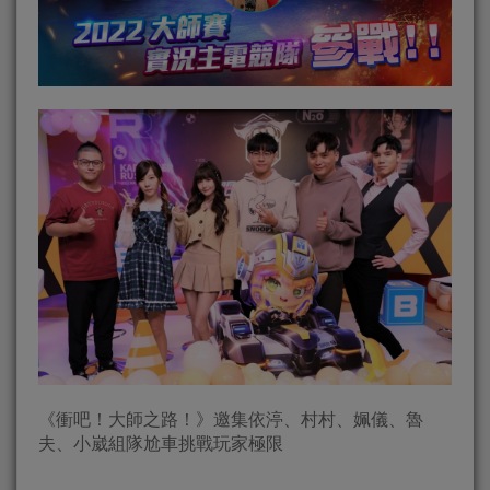
《衝吧！大師之路！》邀集依渟、村村、姵儀、魯
夫、小崴組隊尬車挑戰玩家極限