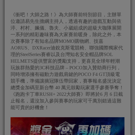
《衝吧！大師之路！》為大師賽前特別節目，主辦單
位邀請易先生擔綱主持人，透過有趣的遊戲互動與依
渟、村村、姵儀、魯夫、小崴組成的超級大咖隊展開
一系列的精彩趣味賽為大家賽前暖身，除此之外，本
次賽事除了有知名品牌MOMO購物網、技嘉
AORUS、DXRacer迪銳克斯電競椅、聯強國際獨家代
理的SteelSeries賽睿以及台灣知名安全帽品牌SOL
HELMETS提供豐富的獎勵支持，更喜見全球年輕潮
玩族群熱愛的3C科技品牌 – POCO加入贊助商行列，
同時增添擁有磁動力遊戲肩鍵的POCO F4 GT頂級電
競手機，準備讓摘冠隊伍帶回家，賽事報名盛況決定
總獎金加碼至新台幣 40 萬元鼓勵玩家選手參賽爭奪！
《跑跑卡丁車RUSH+ 2022大師賽》即將於6 月 6 日截
止報名，還沒加入參與賽事的玩家可千萬別錯過這難
能可貴的好機會！