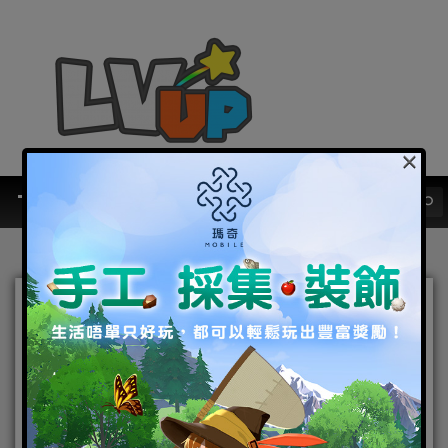
×
賽事獎金再加碼，總獎金提
升至40萬元！ 《跑跑卡丁車
RUSH+》推出賽前特別節目
《衝吧！大師之路！》