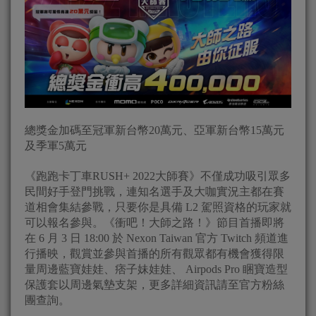
總獎金加碼至冠軍新台幣20萬元、亞軍新台幣15萬元
及季軍5萬元
《跑跑卡丁車RUSH+ 2022大師賽》不僅成功吸引眾多
民間好手登門挑戰，連知名選手及大咖實況主都在賽
道相會集結參戰，只要你是具備 L2 駕照資格的玩家就
可以報名參與。《衝吧！大師之路！》節目首播即將
在 6 月 3 日 18:00 於 Nexon Taiwan 官方 Twitch 頻道進
行播映，觀賞並參與首播的所有觀眾都有機會獲得限
量周邊藍寶娃娃、痞子妹娃娃、 Airpods Pro 睏寶造型
保護套以周邊氣墊支架，更多詳細資訊請至官方粉絲
團查詢。