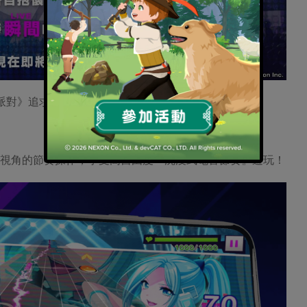
x 電音派對》追求最棒的瞬間吧
J視角的節奏操作，享受高自由度『沈浸式電音節奏』遊玩！