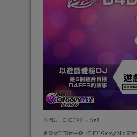
※圖2. 「D4DJ企劃」介紹
首款女DJ電音手遊《D4DJ Groovy Mi