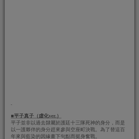
■
平子真子（虛化
ver.
）
平子並非以過去隸屬於護廷十三隊死神的身分，而是
以一護夥伴的身分趕來參與空座町決戰。為了替這百
年來與藍染的因緣畫下句點而挺身奮戰。