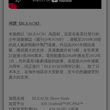
何謂《
BLEACH
》
本遊戲以《BLEACH》為題材，這是在集英社發行的
少年漫畫雜誌《週刊少年JUMP》，連載至2016年38號
的超人氣劍戟動作戰鬥漫畫。作品由2001年開始連
載，獲得廣大的支持，其漫畫總共有74冊，全世界累
計超過1億2000萬本。電視動畫由2004年播放至2012年
3月，另外還有4集劇場版的故事。為迎接2020年連載
20周年，現正進行「BLEACH20周年計劃」。除了日
本本土，在海外地區亦大受歡迎，至今仍然繼續受到
廣大的支持。
遊戲名稱 BLEACH: Brave Souls
裝置平台 iOS /Android™/PC/PS4™
行動裝置對應OS iOS 10.0以上版本、