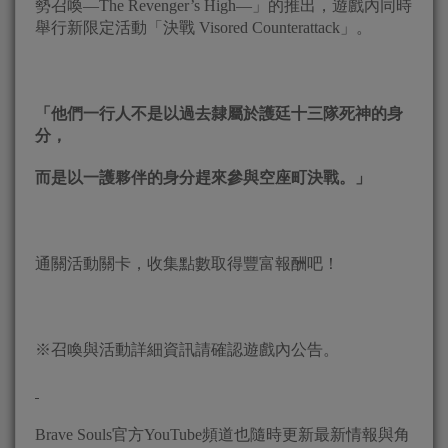
勢召喚―The Revenger’s High―」的推出，遊戲內同時
舉行新限定活動「決戰 Visored Counterattack」。
「他們一行人不是以過去隸屬於護廷十三隊死神的身
分，
而是以一護夥伴的身分趕來參與空座町決戰。」
通關活動關卡，收集點數取得豐富報酬吧！
※召喚與活動詳細資訊請確認遊戲內公告。
Brave Souls官方YouTube頻道也隨時更新最新情報與角