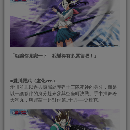
「就讓你見識一下 我變得有多厲害吧！」
■
愛川羅武（虛化
ver.
）
愛川並非以過去隸屬於護廷十三隊死神的身分，而是
以一護夥伴的身分趕來參與空座町決戰。手中揮舞著
天狗丸，與羅茲一起對付第1十刃──史達克。