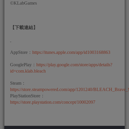
©KLabGames
【下載連結】
AppStore：
https://itunes.apple.com/app/id1003168863
GooglePlay：
https://play.google.com/store/apps/details?
id=com.klab.bleach
Steam：
https://store.steampowered.com/app/1201240/BLEACH_Brave_
PlayStationStore：
https://store.playstation.com/concept/10002097