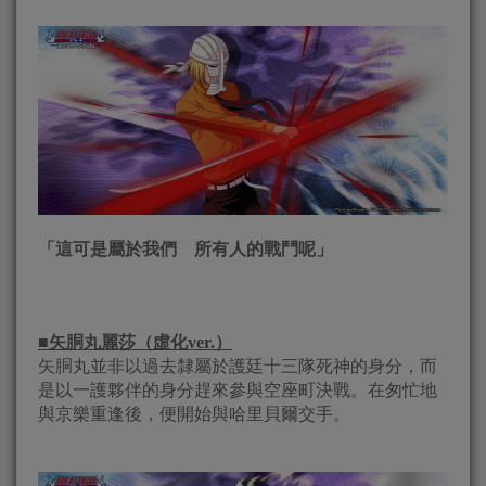
「這可是屬於我們 所有人的戰鬥呢」
■
矢胴丸麗莎（虛化
ver.
）
矢胴丸並非以過去隸屬於護廷十三隊死神的身分，而
是以一護夥伴的身分趕來參與空座町決戰。在匆忙地
與京樂重逢後，便開始與哈里貝爾交手。