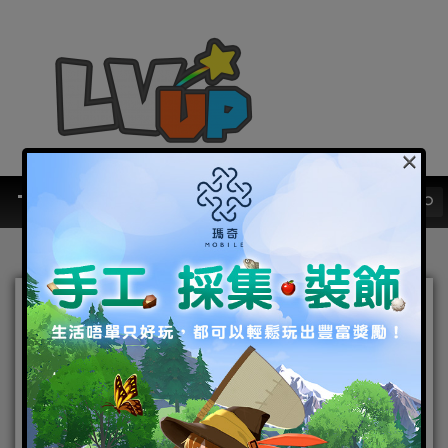
×
《BLEACH: Brave Souls》
推出「假面的軍勢召喚
―The Revenger’s
High―」！同時召開限定活
動「決戰 Visored