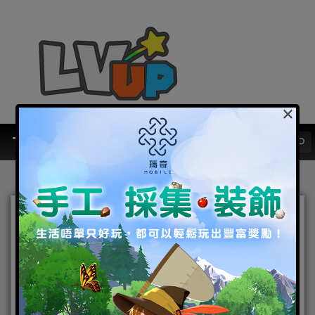
×
聖騎士之戰即將拉開序幕！
日版《白貓Project》x《七
大罪》合作降臨
2015-08-10
|
Android
,
IOS
,
手機遊戲
Android
,
IOS
,
七大
罪
,
白貓Project