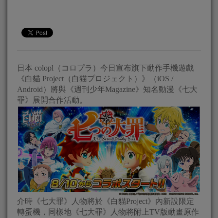
日本 colopl（コロプラ）今日宣布旗下動作手機遊戲
《白貓 Project（白猫プロジェクト）》（iOS /
Android）將與《週刊少年Magazine》知名動漫《七大
罪》展開合作活動。
介時《七大罪》人物將於《白貓Project》內新設限定
轉蛋機，同樣地《七大罪》人物將附上TV版動畫原作