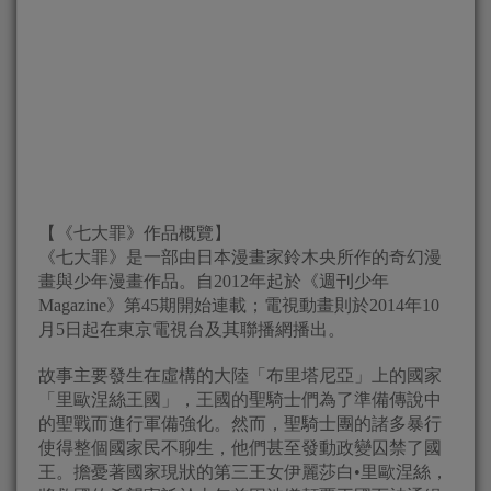
【《七大罪》作品概覽】
《七大罪》是一部由日本漫畫家鈴木央所作的奇幻漫
畫與少年漫畫作品。自2012年起於《週刊少年
Magazine》第45期開始連載；電視動畫則於2014年10
月5日起在東京電視台及其聯播網播出。
故事主要發生在虛構的大陸「布里塔尼亞」上的國家
「里歐涅絲王國」，王國的聖騎士們為了準備傳說中
的聖戰而進行軍備強化。然而，聖騎士團的諸多暴行
使得整個國家民不聊生，他們甚至發動政變囚禁了國
王。擔憂著國家現狀的第三王女伊麗莎白•里歐涅絲，