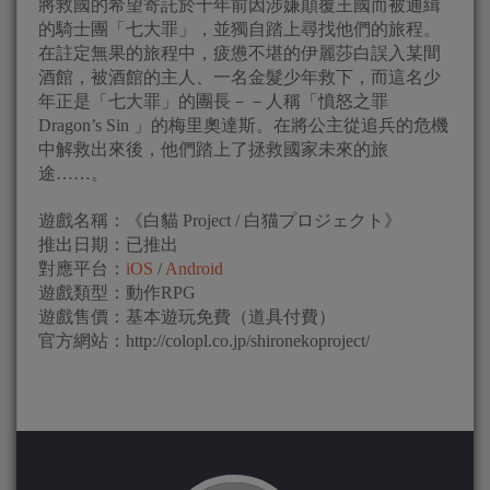
將救國的希望寄託於十年前因涉嫌顛覆王國而被通緝
的騎士團「七大罪」，並獨自踏上尋找他們的旅程。
在註定無果的旅程中，疲憊不堪的伊麗莎白誤入某間
酒館，被酒館的主人、一名金髮少年救下，而這名少
年正是「七大罪」的團長－－人稱「憤怒之罪
Dragon’s Sin 」的梅里奧達斯。在將公主從追兵的危機
中解救出來後，他們踏上了拯救國家未來的旅
途……。
遊戲名稱：《白貓 Project / 白猫プロジェクト》
推出日期：已推出
對應平台：
iOS
/
Android
遊戲類型：動作RPG
遊戲售價：基本遊玩免費（道具付費）
官方網站：http://colopl.co.jp/shironekoproject/