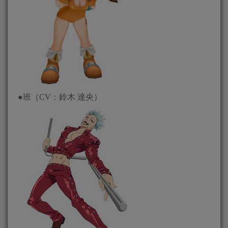
●班（CV：鈴木 達央）