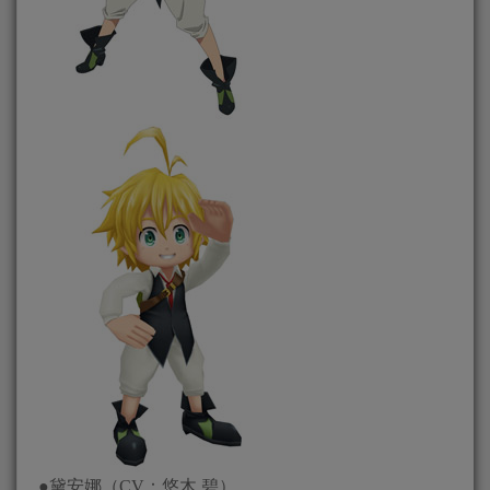
●黛安娜（CV：悠木 碧）