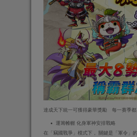
達成天下統一可獲得豪華獎勵 每一賽季都
運籌帷幄 化身軍神安排戰略
在「竊國戰爭」模式下， 關鍵是「軍令」