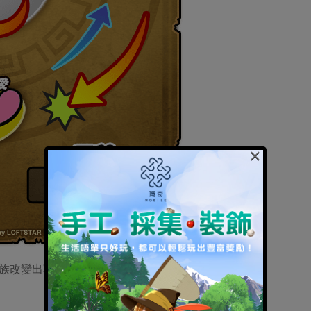
×
族改變出戰妖怪進而讓戰鬥更有利吧!