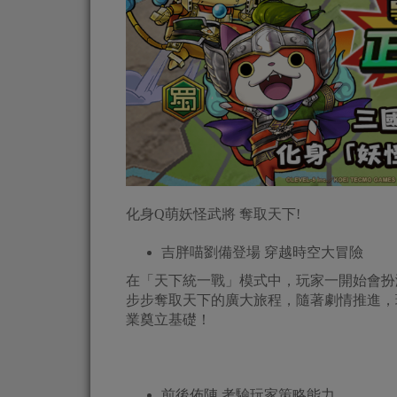
化身Q萌妖怪武將 奪取天下!
吉胖喵劉備登場 穿越時空大冒險
在「天下統一戰」模式中，玩家一開始會扮
步步奪取天下的廣大旅程，隨著劇情推進，
業奠立基礎！
前後佈陣 考驗玩家策略能力