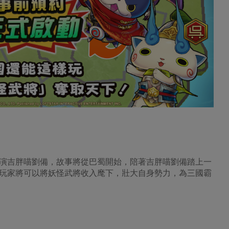
演吉胖喵劉備，故事將從巴蜀開始，陪著吉胖喵劉備踏上一
玩家將可以將妖怪武將收入麾下，壯大自身勢力，為三國霸