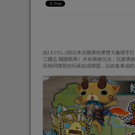
由LEVEL-5與日本光榮庫特摩雙大廠聯
三國志 竊國戰爭》共有兩種玩法；玩家將
與相同陣營的玩家組成聯盟，以收集養成的