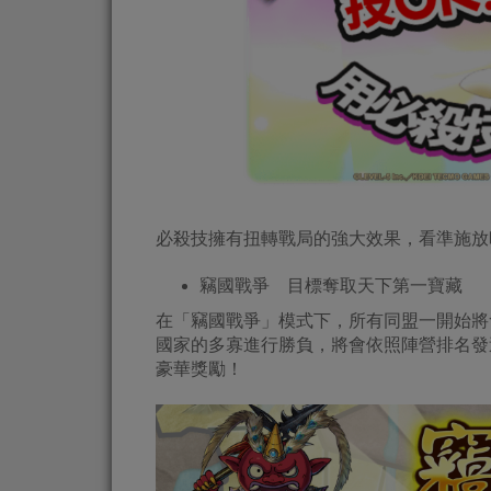
必殺技擁有扭轉戰局的強大效果，看準施放
竊國戰爭 目標奪取天下第一寶藏
在「竊國戰爭」模式下，所有同盟一開始將
國家的多寡進行勝負，將會依照陣營排名發
豪華獎勵！