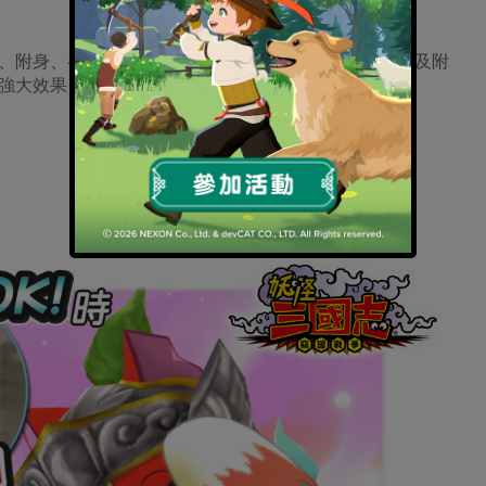
、附身、召喚軍魔神等的強力招式，每隻妖怪的必殺技及附
強大效果，記得隨時依照戰況搭配使用哦！