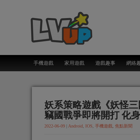
手機遊戲
家用遊戲
遊戲趣事
網絡
妖系策略遊戲《妖怪三
竊國戰爭即將開打 化
2022-06-09
|
Android
,
IOS
,
手機遊戲
,
焦點新聞