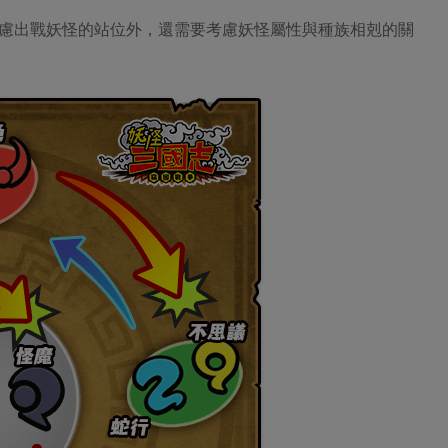
慮出戰妖怪的站位外，還需要考慮妖怪屬性與種族相剋的關