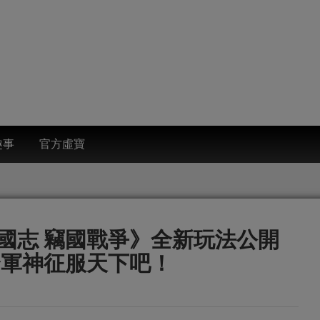
趣事
官方虛寶
國志 竊國戰爭》全新玩法公開
身軍神征服天下吧！