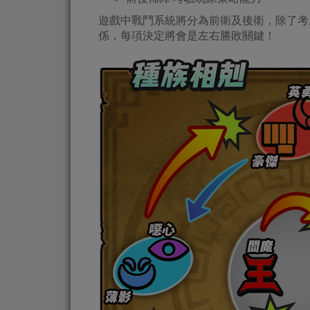
遊戲中戰鬥系統將分為前衛及後衛，除了考
係，每項決定將會是左右勝敗關鍵！