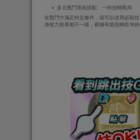
多元戰鬥系統搭配 一秒扭轉戰局
在戰鬥中滿足特定條件，就可以使用必殺技
身能力效果都不一樣，都擁有能扭轉乾坤的