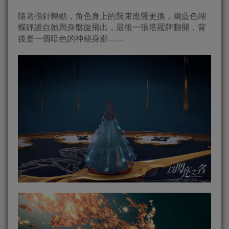
隨著指針轉動，角色身上的裝束應聲更換，幽藍色蝴
蝶靜謐自她周身盤旋飛出，最後一張塔羅牌翻開，背
後是一個暗色的神秘身影……