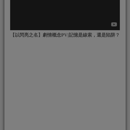
【以閃亮之名】劇情概念
PV|
記憶是線索，還是陷阱？