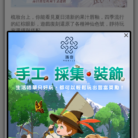
梳妝台上，你能看見夏日清新的果汁唇釉，四季流行
的紅棕眼影，遊戲復刻還原了各種神仙色號，靜待玩
家選擇與搭配。
×