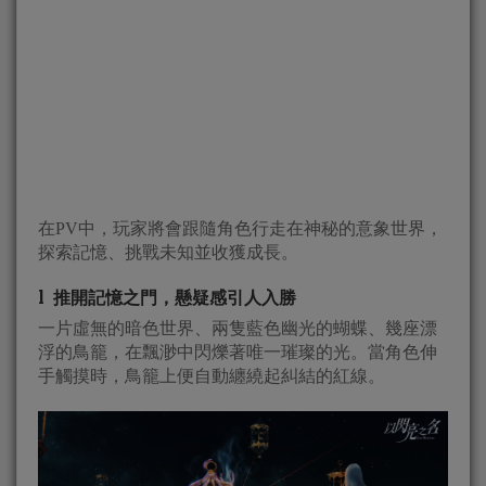
在PV中，玩家將會跟隨角色行走在神秘的意象世界，
探索記憶、挑戰未知並收獲成長。
l 推開記憶之門，懸疑感引人入勝
一片虛無的暗色世界、兩隻藍色幽光的蝴蝶、幾座漂
浮的鳥籠，在飄渺中閃爍著唯一璀璨的光。當角色伸
手觸摸時，鳥籠上便自動纏繞起糾結的紅線。