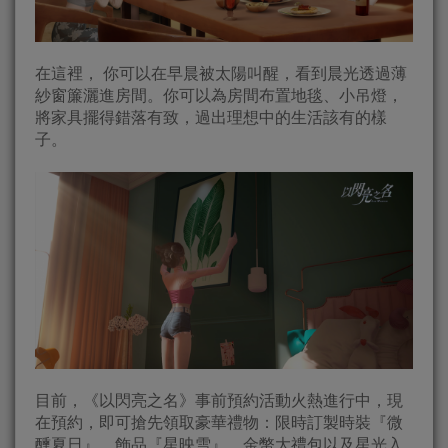
在這裡， 你可以在早晨被太陽叫醒，看到晨光透過薄
紗窗簾灑進房間。你可以為房間布置地毯、小吊燈，
將家具擺得錯落有致，過出理想中的生活該有的樣
子。
目前，《以閃亮之名》事前預約活動火熱進行中，現
在預約，即可搶先領取豪華禮物：限時訂製時裝『微
醺夏日』、飾品『星映雪』、金幣大禮包以及星光入