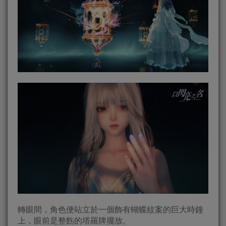
轉眼間，角色便站立於一個飾有蝴蝶紋案的巨大時鐘
上，眼前是整飭的塔羅牌擺放。