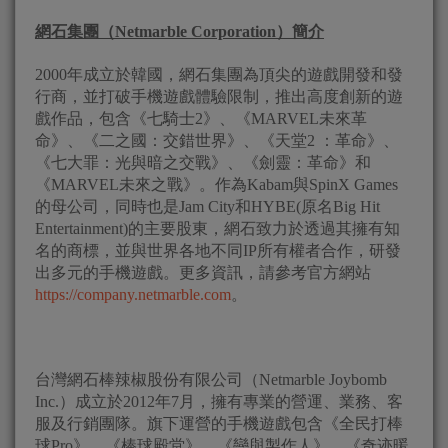
網石集團（
Netmarble Corporation
）簡介
2000年成立於韓國，網石集團為頂尖的遊戲開發和發
行商，並打破手機遊戲體驗限制，推出高度創新的遊
戲作品，包含《七騎士2》、《MARVEL未來革
命》、《二之國：交錯世界》、《天堂2 ：革命》、
《七大罪：光與暗之交戰》、《劍靈：革命》和
《MARVEL未來之戰》。作為Kabam與SpinX Games
的母公司，同時也是Jam City和HYBE(原名Big Hit
Entertainment)的主要股東，網石致力於透過其擁有知
名的商標，並與世界各地不同IP所有權者合作，研發
出多元的手機遊戲。更多資訊，請參考官方網站
https://company.netmarble.com
。
台灣網石棒辣椒股份有限公司（Netmarble Joybomb
Inc.）成立於2012年7月，擁有專業的營運、業務、客
服及行銷團隊。旗下運營的手機遊戲包含《全民打棒
球Pro》、《棒球殿堂》、《戀與製作人》、《奇迹暖