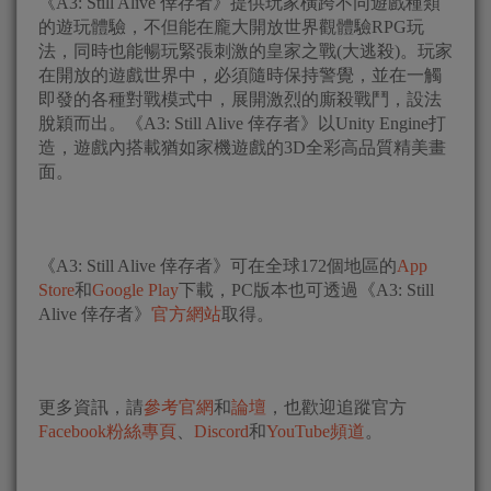
《A3: Still Alive 倖存者》提供玩家橫跨不同遊戲種類
的遊玩體驗，不但能在龐大開放世界觀體驗RPG玩
法，同時也能暢玩緊張刺激的皇家之戰(大逃殺)。玩家
在開放的遊戲世界中，必須隨時保持警覺，並在一觸
即發的各種對戰模式中，展開激烈的廝殺戰鬥，設法
脫穎而出。《A3: Still Alive 倖存者》以Unity Engine打
造，遊戲內搭載猶如家機遊戲的3D全彩高品質精美畫
面。
《A3: Still Alive 倖存者》可在全球172個地區的
App
Store
和
Google Play
下載，PC版本也可透過《A3: Still
Alive 倖存者》
官方網站
取得。
更多資訊，請
參考官網
和
論壇
，也歡迎追蹤官方
Facebook粉絲專頁
、
Discord
和
YouTube頻道
。