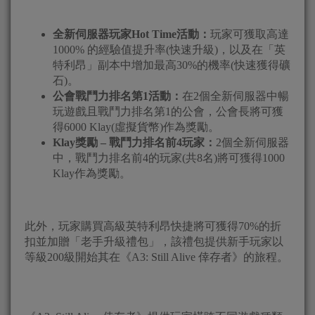
全新伺服器玩家
Hot Time
活動：
玩家可獲取高達
1000% 的經驗值提升率(快速升級)，以及在「英
特利昂」副本中增加最高30%的機率(快速獲得礦
石)。
公會戰鬥力排名第
1
活動：
在2個全新伺服器中暢
玩遊戲且戰鬥力排名第1的公會，公會長將可獲
得6000 Klay(虛擬貨幣)作為獎勵。
Klay
獎勵
–
戰鬥力排名前
4
玩家：
2個全新伺服器
中，戰鬥力排名前4的玩家(共8名)將可獲得1000
Klay作為獎勵。
此外，玩家購買高級英特利昂快捷將可獲得70%的折
扣並加贈「老手升級禮包」，該禮包提供新手玩家以
等級200級開始其在《A3: Still Alive 倖存者》的旅程。