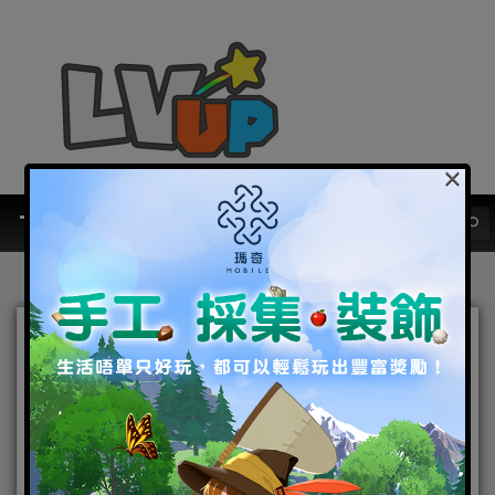
×
《A3: STILL ALIVE 倖存
者》開啟全新伺服器 推出獎
勵與折扣等眾多遊戲內特別
活動