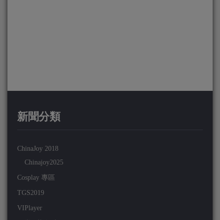
新聞分類
ChinaJoy 2018
Chinajoy2025
Cosplay 專區
TGS2019
VIPlayer