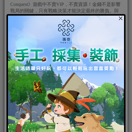
Conquest》遊戲中不賣VIP，不賣資源！金錢不是影響
戰局的關鍵，只有戰略決策才能決定最終的勝負。與
×
其他領主結成同盟，攜手攻占其他城邦，搶奪資源升
級城池，逐鹿天下，制霸泰拉大陸，邁向世界中心的
唯一王座。
◎
先行服測試，即將開啟
2022年7月中旬，《文明與征服：Era of Conquest》全
球先行服測試將正式啟動！世界各地的領主們，快來