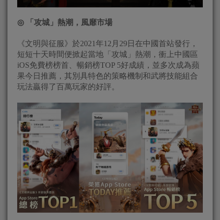
◎
「攻城」熱潮，風靡市場
《文明與征服》於2021年12月29日在中國首站發行，
短短十天時間便掀起當地「攻城」熱潮，衝上中國區
iOS免費榜榜首、暢銷榜TOP 5好成績，並多次成為蘋
果今日推薦，其別具特色的策略機制和武將技能組合
玩法贏得了百萬玩家的好評。