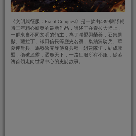
《文明與征服：Era of Conquest》是一款由4399團隊耗
時三年精心研發的最新作品，講述了在泰拉大陸上，
一群來自不同文明的領主，為了聯盟與榮譽，召集凱
撒、薩拉丁、織田信長等歷史名宿，集結翼騎兵、華
夏連弩兵、馬穆魯克等傳奇兵種，組建隊伍，結成聯
盟，衝破迷霧，逐鹿天下，一路征服所有不服，從落
魄首領走向世界中心的史詩故事。