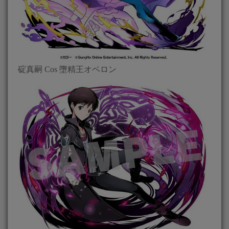
碇真嗣 Cos 墮精王オベロン