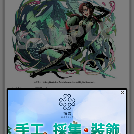
×
真希波 Cos 風聖人イージス