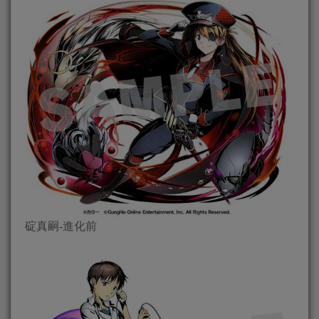
碇真嗣-進化前