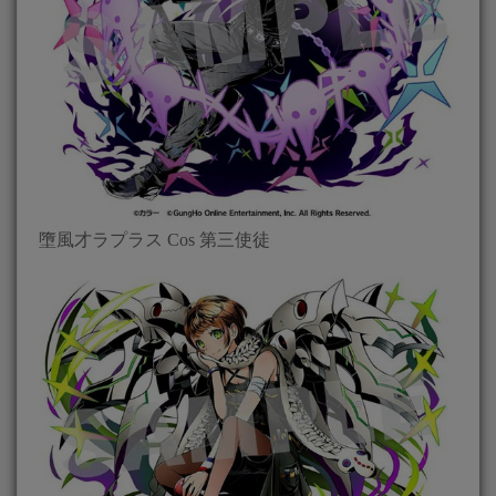
墮風才ラプラス Cos 第三使徒