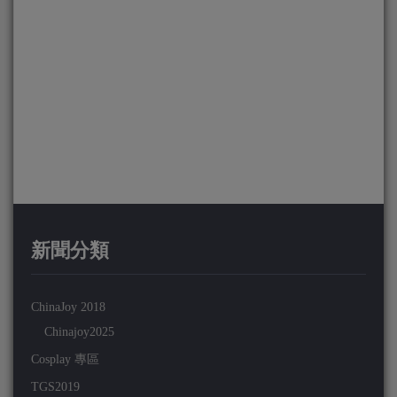
新聞分類
ChinaJoy 2018
Chinajoy2025
Cosplay 專區
TGS2019