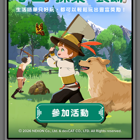
渚薰-進化前