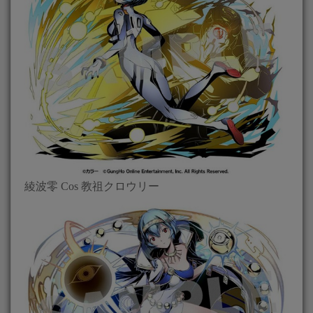
綾波零 Cos 教祖クロウリー