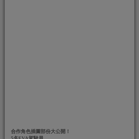
合作角色插圖部份大公開！
5名EVA駕駛員