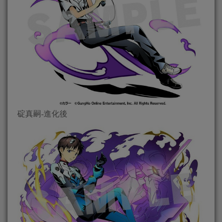
碇真嗣-進化後