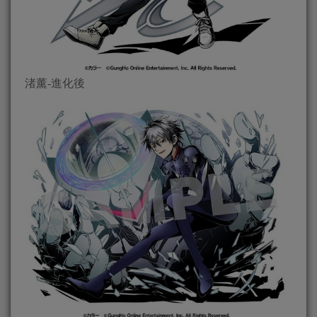
渚薰-進化後