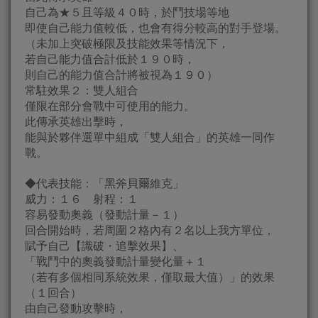
自己為★５且等級４０時，於鬥技場等地
即使自己能力值較低，也會有得分較高的對手登場。
（未加上突破極限及技能效果等情況下，
若自己能力值合計低於１９０時，
則自己的能力值合計將被視為１９０）
常駐效果２：雙人組合
僅限在部分會戰中可使用的能力。
此傳承英雄出擊時，
能與於夥伴選單中組成「雙人組合」的英雄一同作
戰。
◆代表技能：「黑斧貝爾維克」
威力：１６ 射程：１
容易發動奧義（發動計量－１）
回合開始時，若周圍２格內有２名以上我方單位，
賦予自己【識破・追擊效果】、
「戰鬥中的奧義發動計量變化量＋１
（若有多個相同系統效果，僅取最大值）」的效果
（１回合）
由自己發動攻擊時，