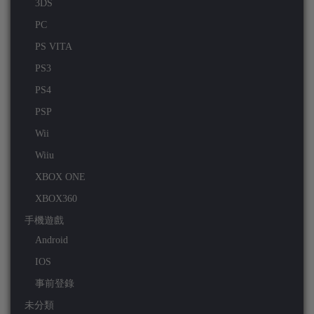
3DS
PC
PS VITA
PS3
PS4
PSP
Wii
Wiiu
XBOX ONE
XBOX360
手機遊戲
Android
IOS
事前登錄
未分類