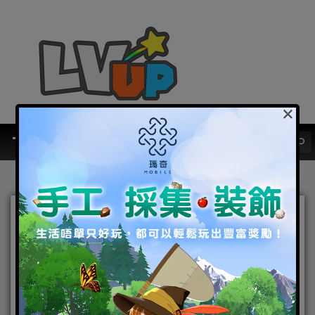
×
《聖火降魔錄 英雄雲集》傳
承英雄召喚活動「暗夜騎士
王 馬克斯」
2022-06-29
|
Android
,
IOS
,
手機遊戲
,
焦點新聞