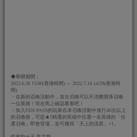
◆舉辦期間：
2022.6.30 15:00(香港時間) ～ 2022.7.14 14:59(香港時
間)
・在新的召喚活動中，首次召喚可以不消費寶珠召喚
一位英雄！現在馬上確認看看吧！
・加入FEH PASS的玩家在本召喚活動中進行40次以上
的召喚後，可從★5精選的英雄中任選一名英雄的「任
選召喚」即會登場，並可獲得「天上的流星」×1。
暗夜騎士王 馬克斯