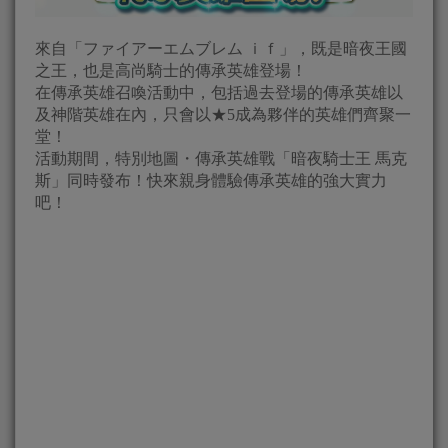
來自「ファイアーエムブレム ｉｆ」，既是暗夜王國
之王，也是高尚騎士的傳承英雄登場！
在傳承英雄召喚活動中，包括過去登場的傳承英雄以
及神階英雄在內，只會以★5成為夥伴的英雄們齊聚一
堂！
活動期間，特別地圖・傳承英雄戰「暗夜騎士王 馬克
斯」同時發布！快來親身體驗傳承英雄的強大實力
吧！