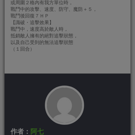
或周圍２格內有我方單位時，
戰鬥中的攻擊、速度、防守、魔防＋５，
戰鬥後回復７ＨＰ
【識破・追擊效果】
戰鬥中，速度高於敵人時，
抵銷敵人擁有的絕對追擊狀態，
以及自己受到的無法追擊狀態
（１回合）
作者：
阿七