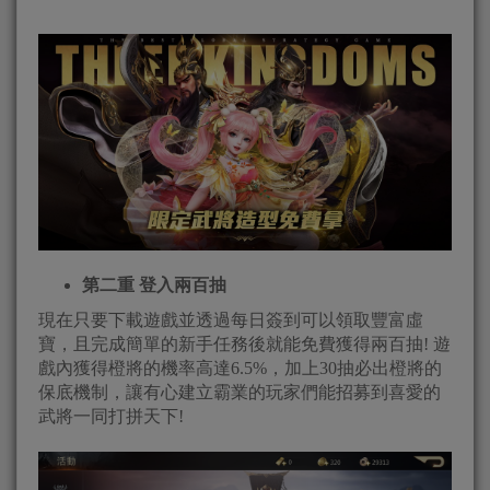
第二重 登入兩百抽
現在只要下載遊戲並透過每日簽到可以領取豐富虛
寶，且完成簡單的新手任務後就能免費獲得兩百抽! 遊
戲內獲得橙將的機率高達6.5%，加上30抽必出橙將的
保底機制，讓有心建立霸業的玩家們能招募到喜愛的
武將一同打拼天下!