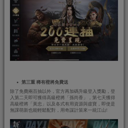
第三重 稀有橙將免費送
除了免費兩百抽以外，官方再加碼升級登入獎勵，登
入第二天即可獲得高級橙將「孫尚香」，第七天獲得
高級橙將「黃忠」以及各式有用資源與虛寶，即使是
無課萌新也能輕鬆配對，用奇謀計策來一統江山!