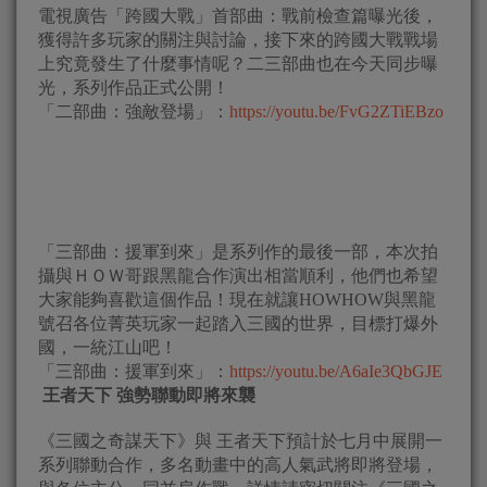
電視廣告「跨國大戰」首部曲：戰前檢查篇曝光後，
獲得許多玩家的關注與討論，接下來的跨國大戰戰場
上究竟發生了什麼事情呢？二三部曲也在今天同步曝
光，系列作品正式公開！
「二部曲：強敵登場」：
https://youtu.be/FvG2ZTiEBzo
「三部曲：援軍到來」是系列作的最後一部，本次拍
攝與ＨＯＷ哥跟黑龍合作演出相當順利，他們也希望
大家能夠喜歡這個作品！現在就讓HOWHOW與黑龍
號召各位菁英玩家一起踏入三國的世界，目標打爆外
國，一統江山吧！
「三部曲：援軍到來」：
https://youtu.be/A6aIe3QbGJE
王者天下 強勢聯動即將來襲
《三國之奇謀天下》與 王者天下預計於七月中展開一
系列聯動合作，多名動畫中的高人氣武將即將登場，