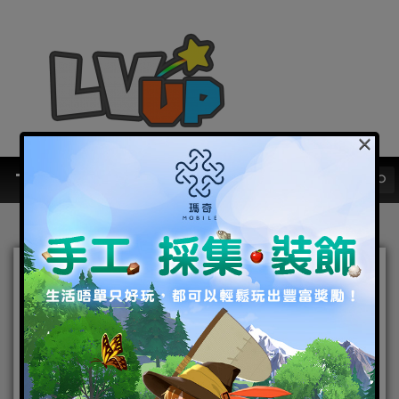
×
跨國策略手遊《三國之奇謀
天下》今日正式上線 四重好
禮大放送
2022-06-29
|
Android
,
IOS
,
手機遊戲
,
焦點新聞