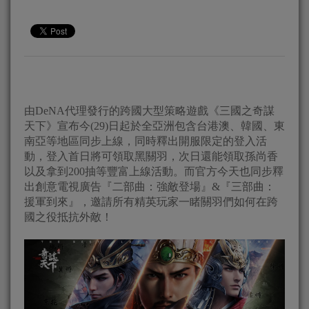
由DeNA代理發行的跨國大型策略遊戲《三國之奇謀
天下》宣布今(29)日起於全亞洲包含台港澳、韓國、東
南亞等地區同步上線，同時釋出開服限定的登入活
動，登入首日將可領取黑關羽，次日還能領取孫尚香
以及拿到200抽等豐富上線活動。而官方今天也同步釋
出創意電視廣告『二部曲：強敵登場』&『三部曲：
援軍到來』，邀請所有精英玩家一睹關羽們如何在跨
國之役抵抗外敵！