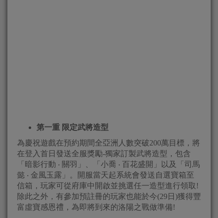
第一重 限定武將造型
為慶祝遊戲在預約期間全亞洲人數突破200萬目標，將
在登入首日發送全服獎勵-獨家訂製武將造型，包含
「暗影行動 ‧ 關羽」、「小喬 ‧ 百花盛開」以及「司馬
懿 ‧ 金風玉露」。開服當天起系統會發送自選寶箱至
信箱，玩家可從府庫中開啟並挑選任一造型進行領取!
除此之外，有參加預註冊的玩家也能於今(29日)獲得豐
富虛寶感恩禮，為即將到來的洛陽之戰做準備!