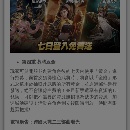
第四重 募將返金
玩家可於開服並創建角色後的七天內使用「黃金」進
行招募，而首次獲得橙色武將時，將會以「金餅」形
式返還用於抽取此武將的所有黃金，並通過郵件進行
發送，絕不會讓你白費的！並且新手還享有資源的1:1
兌換，可以把不需要的資源無損換為缺少的資源，加
速城池建設！活動在角色創立後限時開啟，時間有限
趕緊把握!
電視廣告：跨國大戰二三部曲曝光