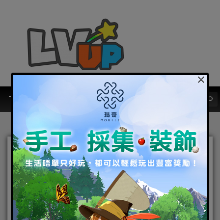
×
《白夜極光》版本更新 「破
曉啟程//夏日前序劇情即將
開啟」限時開放 IP聯動活動
「盜於月夜之下」同步開放