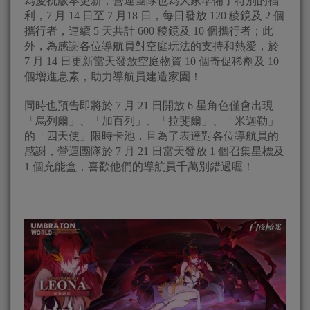
為慶祝版本更新，營運團隊也為大家準備了特別的福
利，7 月 14 日至 7 月18 日，每日發放 120 稜鏡及 2 個
攜行者，連續 5 天共計 600 稜鏡及 10 個攜行者；此
外，為感謝各位導航員對空庭玩法的支持和熱愛，於
7 月 14 日更新當天發放空庭物資 10 個奇促稀劑及 10
個增進息素，助力導航員建造家園！
同時也預告即將於 7 月 21 日開放 6 星角色僅會出現
「烏列爾」、「加百列」、「拉斐爾」、「米迦勒」
的「四天使」限時卡池，且為了表達對各位導航員的
感謝，營運團隊於 7 月 21 日當天發放 1 個召集星標及
1 個充能盒，喜歡他們的導航員千萬別錯過喔！