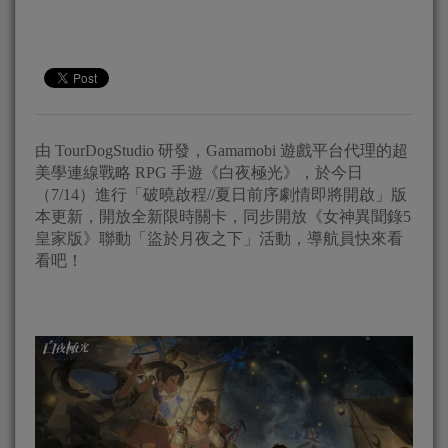
由 TourDogStudio 研發，Gamamobi 遊戲平台代理的超
美學連線戰略 RPG 手遊《白夜極光》，於今日
（7/14）進行「破曉啟程//夏日前序劇情即將開啟」版
本更新，開放全新限時關卡，同步開放《女神異聞錄5
皇家版》聯動「盜於月夜之下」活動，導航員快來看
看吧！