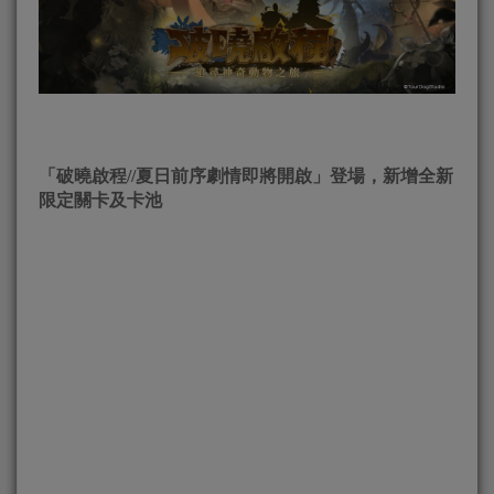
「破曉啟程//夏日前序劇情即將開啟」登場，新增全新
限定關卡及卡池