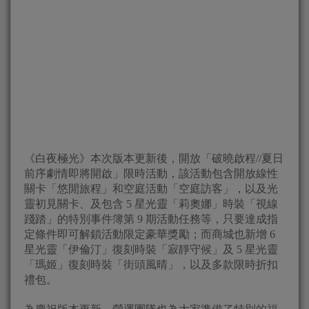
《白夜極光》本次版本更新後，開放「破曉啟程//夏日
前序劇情即將開啟」限時活動，該活動包含開放線性
關卡「悠閒旅程」和空庭活動「空庭訪客」，以及光
靈初見關卡、及包含 5 星光靈「莉奧娜」時裝「視線
踐踏」的特別事件簿第 9 期活動任務等，只要達成指
定條件即可解鎖活動限定豪華獎勵；而商城也新增 6
星光靈「伊倫汀」復刻時裝「寂靜守候」及 5 星光靈
「瑪姬」復刻時裝「街頭風晴」，以及多款限時折扣
禮包。