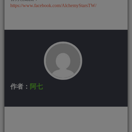
https://www.facebook.com/AlchemyStarsTW/
作者：
阿七