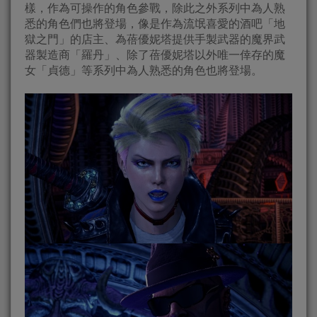
樣，作為可操作的角色參戰，除此之外系列中為人熟
悉的角色們也將登場，像是作為流氓喜愛的酒吧「地
獄之門」的店主、為蓓優妮塔提供手製武器的魔界武
器製造商「羅丹」、除了蓓優妮塔以外唯一倖存的魔
女「貞德」等系列中為人熟悉的角色也將登場。