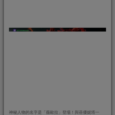
神秘人物的名字是「薇歐拉」登場！與蓓優妮塔一