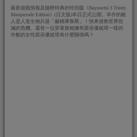
最新遊戲情報及隨附特典的特別版《Bayonetta 3 Trinity
Masquerade Edition》(日文版)本日正式公開。本作的敵
人是人造生物兵器「赫姆庫魯斯」！快來拯救世界毀
滅的危機。還有一位穿著旗袍擁有跟蓓優妮塔一樣的
外貌的女性跟蓓優妮塔有什麼關係嗎？