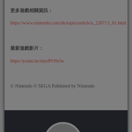
更多遊戲相關資訊：
https://www.nintendo.com.hk/topics/article/a_220713_01.html
最新遊戲影片：
https://youtu.be/stnzfPO9rJw
© Nintendo © SEGA Published by Nintendo