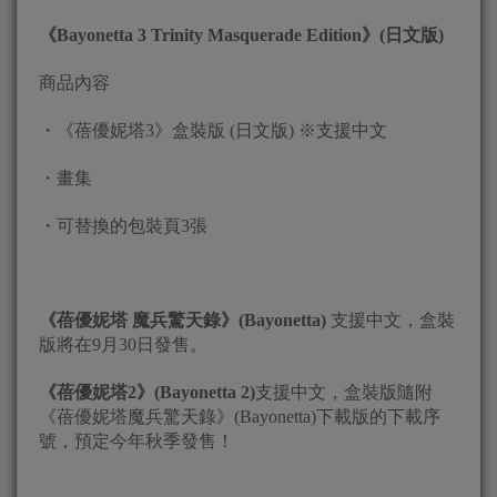
《
Bayonetta 3 Trinity Masquerade Edition
》
(
日文版
)
商品內容
・《蓓優妮塔3》盒裝版 (日文版) ※支援中文
・畫集
・可替換的包裝頁3張
《蓓優妮塔 魔兵驚天錄》(Bayonetta)
支援中文，盒裝
版將在9月30日發售。
《蓓優妮塔2》(Bayonetta 2)
支援中文，盒裝版隨附
《蓓優妮塔魔兵驚天錄》(Bayonetta)下載版的下載序
號，預定今年秋季發售！