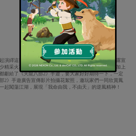
起演繹這部經典的作品，非常的榮幸也很期待」，也透露宣
少精采火花！這次是他與另外兩位代言人的初次合作，加上
都獻給了《天龍八部2》手遊，要大家好好期待一下，一定
部2》手遊廣告宣傳影片拍攝花絮照，邀玩家們一同欣賞鳳
一起闖蕩江湖，展現「我命由我，不由天」的逆風精神！