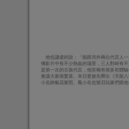
他也謙虛的說：「能跟另外兩位代言人一
傳影片中有不少熱血的場景，三人對峙有不
是第一次的古裝代言，他笑稱有很多初體驗
會讓大家很驚喜。本日更搶先釋出《天龍八
小岳帥氣花絮照。鳳小岳也號召玩家們跟他