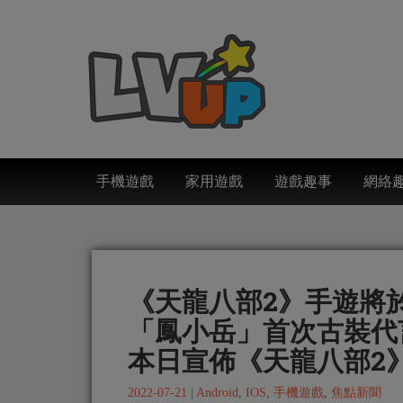
手機遊戲
家用遊戲
遊戲趣事
網絡
《天龍八部2》手遊將於
「鳳小岳」首次古裝代
本日宣佈《天龍八部2
2022-07-21
|
Android
,
IOS
,
手機遊戲
,
焦點新聞