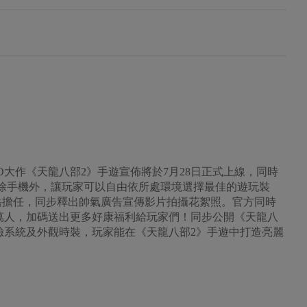
大作《天龍八部2》手遊宣佈將於7月28日正式上線，同時
，除手機外，讓玩家可以自由依所處環境選擇最佳的遊玩裝
岳擔任，同步釋出帥氣廣告宣傳影片拍攝花絮照。官方同時
0萬人，加碼送出更多好康福利給玩家們！同步公開《天龍八
臉系統及外觀時裝，玩家能在《天龍八部2》手遊中打造亮麗