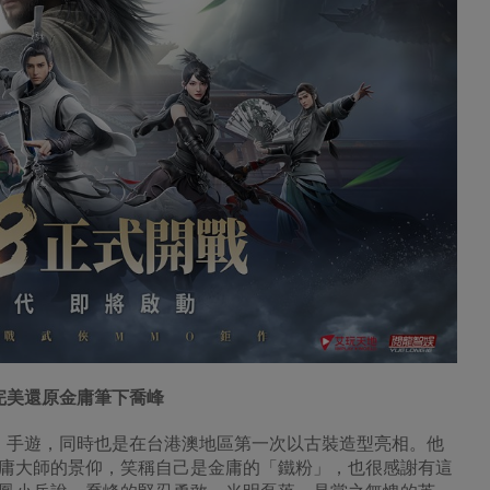
完美還原金庸筆下喬峰
》手遊，同時也是在台港澳地區第一次以古裝造型亮相。他
庸大師的景仰，笑稱自己是金庸的「鐵粉」，也很感謝有這