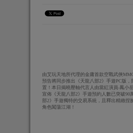
由艾玩天地所代理的金庸首款空戰武俠MMO
預告將同步推出《天龍八部2》手遊PC版
置！本日揭曉壓軸代言人由當紅演員-鳳小
宣佈《天龍八部2》手遊預約人數已突破9
部2》手遊獨特的交易系統，且釋出精緻捏
角色闖蕩江湖！