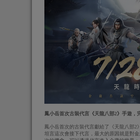
鳳小岳首次古裝代言《天龍八部2》手遊，
鳳小岳首次的古裝代言獻給了《天龍八部2
坦言這次會接下代言，最大的原因就是對金