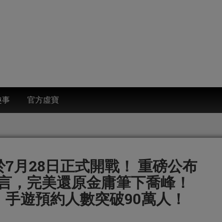
趣事
官方虛寶
7月28日正式開戰！ 重磅公布
言，完美還原金庸筆下喬峰！
》手遊預約人數突破90萬人！