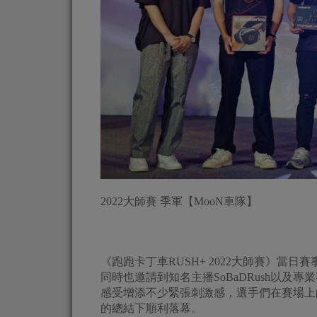
2022大師賽 季軍【MooN車隊】
《跑跑卡丁車RUSH+ 2022大師賽》當
同時也邀請到知名主播SoBaDRush以
感受增添不少緊張刺激感，選手們在賽場上
的總結下順利落幕。