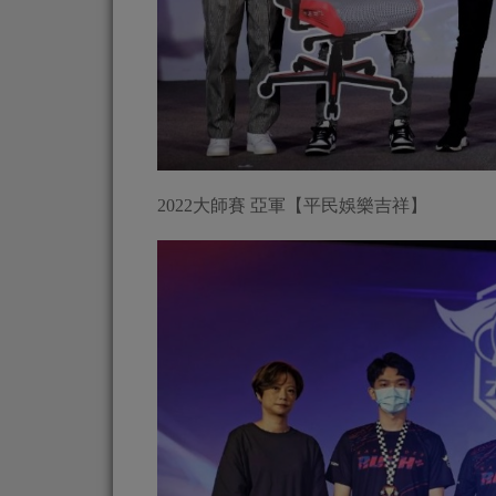
2022大師賽 亞軍【平民娛樂吉祥】