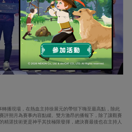
日賽事轉播現場，在熱血主持徐展元的帶領下嗨至最高點，除此
及專業賽評朔月為賽事內容點綴。雙方激昂的播報下，除了讓觀賽
的精湛技術更是神乎其技極限發揮，總決賽最後也在主持人