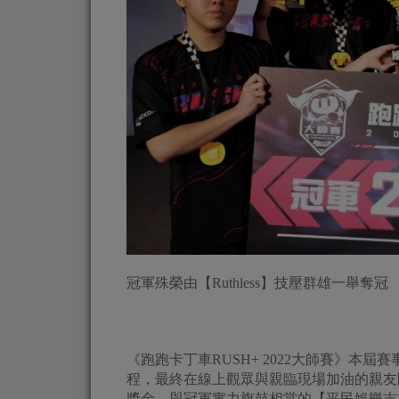
冠軍殊榮由【Ruthless】技壓群雄一舉奪冠
《跑跑卡丁車RUSH+ 2022大師賽》本
程，最終在線上觀眾與親臨現場加油的親友團見
獎金，與冠軍實力旗鼓相當的【平民娛樂吉