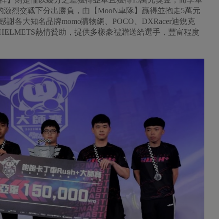
的激烈交戰下分出勝負，由【MooN車隊】贏得並抱走5萬元
各大知名品牌momo購物網、POCO、DXRacer迪銳克
及SOL HELMETS熱情贊助，提供多樣豪禮贈送給選手，豐富程度