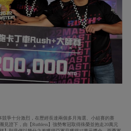
屆賽事競爭十分激烈，在歷經長達兩個多月海選、小組賽的賽
證下，由【Ruthless】強勢奪冠取得殊榮並抱走20萬元
祥】則是僅以幾分之差獲得亞軍且獲得15萬元獎金，而季軍