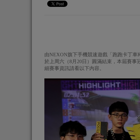
由NEXON旗下手機競速遊戲「跑跑卡丁車RU
於上周六（8月20日）圓滿結束，本屆賽事冠軍
細賽事資訊請看以下內容。