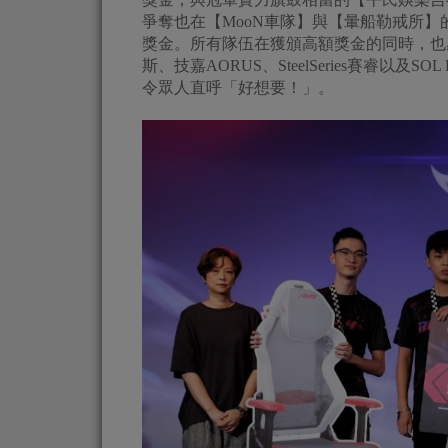
爭奪也在【MooN車隊】與【暈船勒戒所】
獎金。所有隊伍在獲頒高額獎金的同時，也感謝
斯、技嘉AORUS、SteelSeries賽睿以
令眾人直呼「好想要！」。