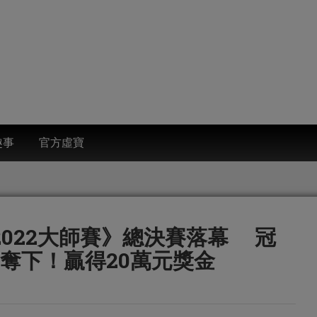
趣事
官方虛寶
 2022大師賽》總決賽落幕 冠
s】奪下！贏得20萬元獎金