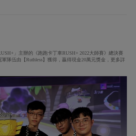
SH+」主辦的《跑跑卡丁車RUSH+ 2022大師賽》總決賽
隊伍由【Ruthless】獲得，贏得現金20萬元獎金，更多詳