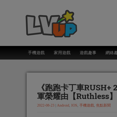
手機遊戲
家用遊戲
遊戲趣事
網絡
《跑跑卡丁車RUSH+
軍榮耀由【Ruthles
2022-08-23
|
Android
,
IOS
,
手機遊戲
,
焦點新聞